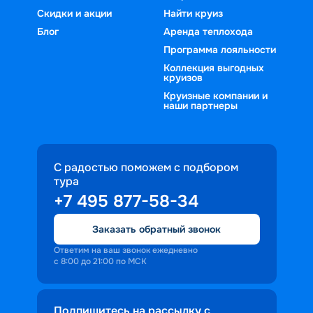
услуг, актуальное расписание и цены 
Скидки и акции
Найти круиз
зелеными берегами или лотосовыми 
на 2026 год. Для оформления путевки 
полями, наслаждаться величием и 
Блог
Аренда теплохода
вам даже не придется вставать из-за 
неповторимостью Москвы… В любом 
Программа лояльности
компьютера, сделать это удобно за 
случае множество положительных 
Коллекция выгодных
круизов
несколько кликов. Выбирайте 
эмоций и незабываемых впечатлений 
Круизные компании и
комфортный и запоминающийся 
гарантировано.
наши партнеры
отдых вместе с «Круиз.онлайн»!
С радостью поможем с подбором
тура
+7 495 877-58-34
Заказать обратный звонок
Ответим на ваш звонок ежедневно
с 8:00 до 21:00 по МСК
Подпишитесь на рассылку с