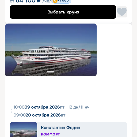
64 100
₽
от
/чел
+1 000
Выбрать круиз
10:00
09 октября 2026
пт
12
дн
/
11
нч
09:00
20 октября 2026
вт
Константин Федин
КОМФОРТ