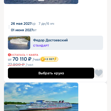
26 мая 2027
ср
7
дн
/
6
нч
01 июня 2027
вт
Федор Достоевский
СТАНДАРТ
ОСТАЛАСЬ
1
КАЮТА
70 110
₽
от
/чел
+2 027
77 900
₽
/чел
Выбрать круиз