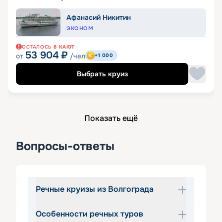
Афанасий Никитин
ЭКОНОМ
ОСТАЛОСЬ
8
КАЮТ
53 904
₽
от
/чел
+1 000
Выбрать круиз
Показать ещё
Вопросы-ответы
Речные круизы из Волгограда
Особенности речных туров
Что может быть лучше, чем 