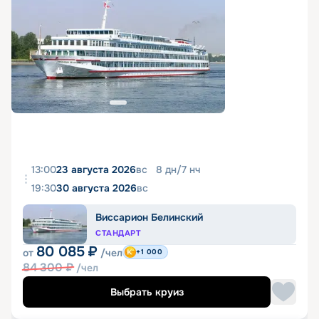
13:00
23 августа 2026
вс
8
дн
/
7
нч
19:30
30 августа 2026
вс
Виссарион Белинский
СТАНДАРТ
80 085
₽
от
/чел
+1 000
84 300
₽
/чел
Выбрать круиз