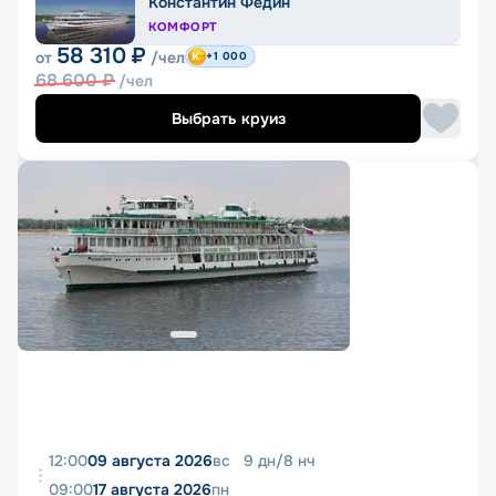
Константин Федин
КОМФОРТ
58 310
₽
от
/чел
+1 000
68 600
₽
/чел
Выбрать круиз
12:00
09 августа 2026
вс
9
дн
/
8
нч
09:00
17 августа 2026
пн