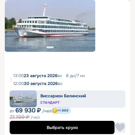
13:00
23 августа 2026
вс
8
дн
/
7
нч
12:00
30 августа 2026
вс
Виссарион Белинский
СТАНДАРТ
69 930
₽
от
/чел
+1 000
77 700
₽
/чел
Выбрать круиз