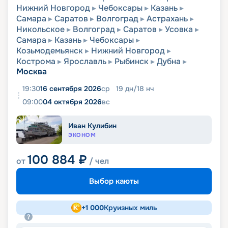
Нижний Новгород
Чебоксары
Казань
Самара
Саратов
Волгоград
Астрахань
Никольское
Волгоград
Саратов
Усовка
Самара
Казань
Чебоксары
Козьмодемьянск
Нижний Новгород
Кострома
Ярославль
Рыбинск
Дубна
Москва
19:30
16 сентября 2026
ср
19
дн
/
18
нч
09:00
04 октября 2026
вс
Иван Кулибин
ЭКОНОМ
100 884
₽
от
/ чел
Выбор каюты
+
1 000
Круизных миль