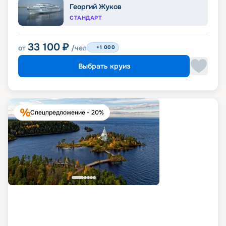
Георгий Жуков
СТАНДАРТ
33 100
₽
от
/чел
+1 000
Выбрать круиз
Спецпредложение - 20%