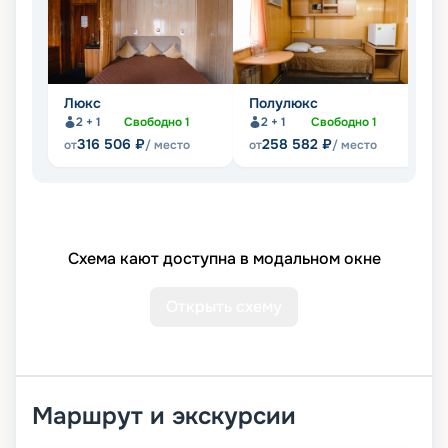
Люкс
Полулюкс
С
2 + 1
Свободно
1
2 + 1
Свободно
1
316 506
₽
258 582
₽
от
/ место
от
/ место
от
Схема кают доступна в модальном окне
Открыть схему
Маршрут и экскурсии