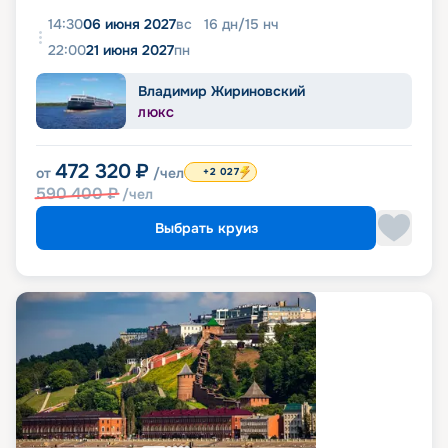
14:30
06 июня 2027
вс
16
дн
/
15
нч
22:00
21 июня 2027
пн
Владимир Жириновский
ЛЮКС
472 320
₽
от
/чел
+2 027
590 400
₽
/чел
Выбрать круиз