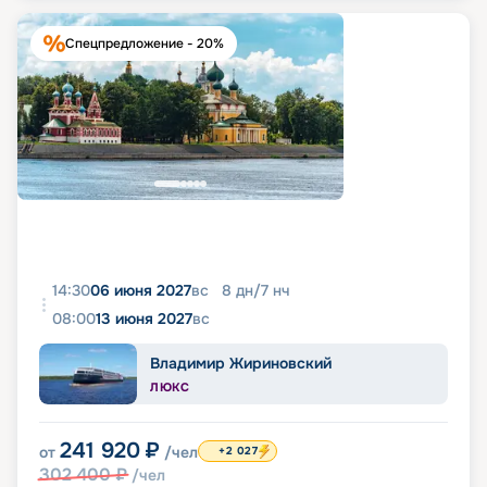
Спецпредложение - 20%
14:30
06 июня 2027
вс
8
дн
/
7
нч
08:00
13 июня 2027
вс
Владимир Жириновский
ЛЮКС
241 920
₽
от
/чел
+2 027
302 400
₽
/чел