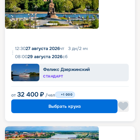
12:30
27 августа 2026
чт
3
дн
/
2
нч
08:00
29 августа 2026
сб
Феликс Дзержинский
СТАНДАРТ
32 400
₽
от
/чел
+1 000
Выбрать круиз