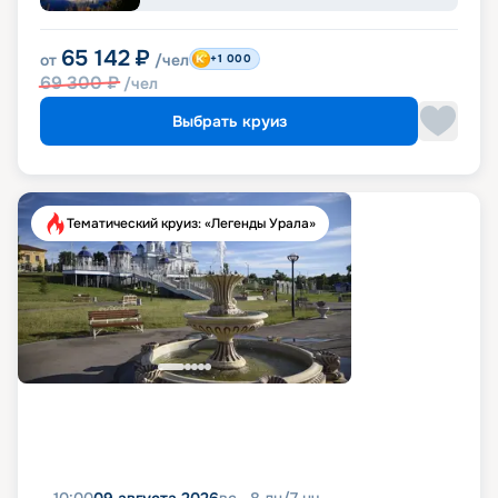
65 142
₽
от
/чел
+1 000
69 300
₽
/чел
Выбрать круиз
Тематический круиз: «Легенды Урала»