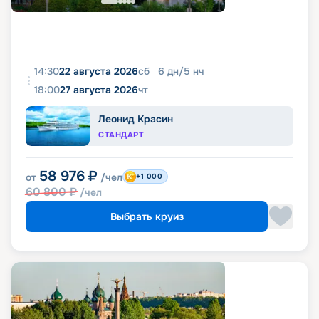
14:30
22 августа 2026
сб
6
дн
/
5
нч
18:00
27 августа 2026
чт
Леонид Красин
СТАНДАРТ
58 976
₽
от
/чел
+1 000
60 800
₽
/чел
Выбрать круиз