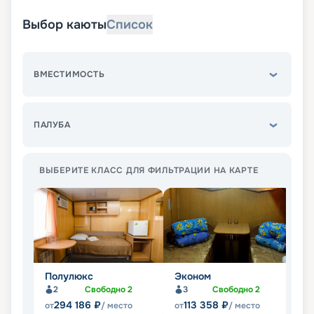
Выбор каюты
Список
ВМЕСТИМОСТЬ
ПАЛУБА
ВЫБЕРИТЕ КЛАСС ДЛЯ ФИЛЬТРАЦИИ НА КАРТЕ
Полулюкс
Эконом
С
2
Свободно
2
3
Свободно
2
Не
294 186
₽
113 358
₽
от
/ место
от
/ место