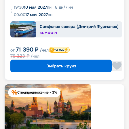
19:30
10 мая 2027
пн
8
дн
/
7
нч
09:00
17 мая 2027
пн
Симфония севера (Дмитрий Фурманов)
КОМФОРТ
71 390
₽
от
/чел
+2 027
79 323
₽
/чел
Выбрать круиз
Спецпредложение - 3%