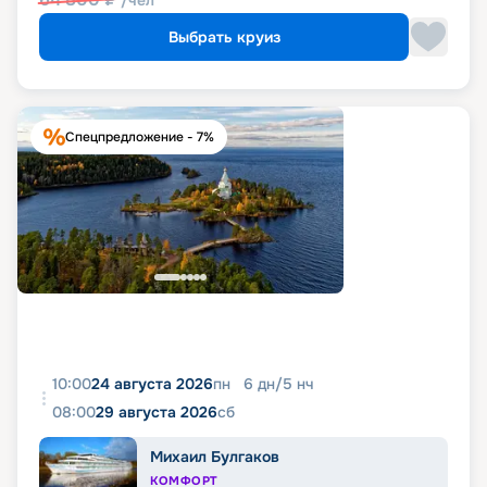
/чел
Выбрать круиз
Спецпредложение - 7%
10:00
24 августа 2026
пн
6
дн
/
5
нч
08:00
29 августа 2026
сб
Михаил Булгаков
КОМФОРТ