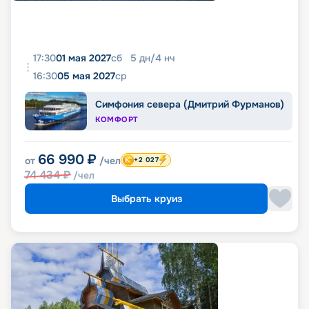
17:30
01 мая 2027
сб
5
дн
/
4
нч
16:30
05 мая 2027
ср
Симфония севера (Дмитрий Фурманов)
КОМФОРТ
66 990
₽
от
/чел
+2 027
74 434
₽
/чел
Выбрать круиз