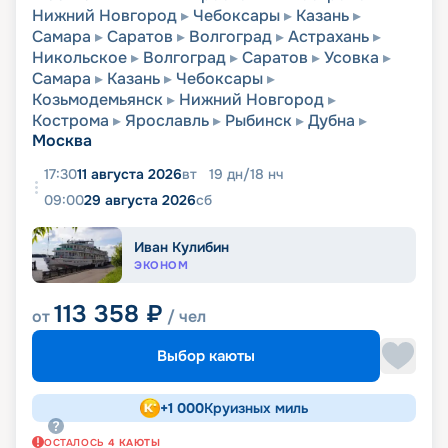
Нижний Новгород
Чебоксары
Казань
Самара
Саратов
Волгоград
Астрахань
Никольское
Волгоград
Саратов
Усовка
Самара
Казань
Чебоксары
Козьмодемьянск
Нижний Новгород
Кострома
Ярославль
Рыбинск
Дубна
Москва
17:30
11 августа 2026
вт
19
дн
/
18
нч
09:00
29 августа 2026
сб
Иван Кулибин
ЭКОНОМ
113 358
₽
от
/ чел
Выбор каюты
+
1 000
Круизных миль
ОСТАЛОСЬ
4
КАЮТЫ