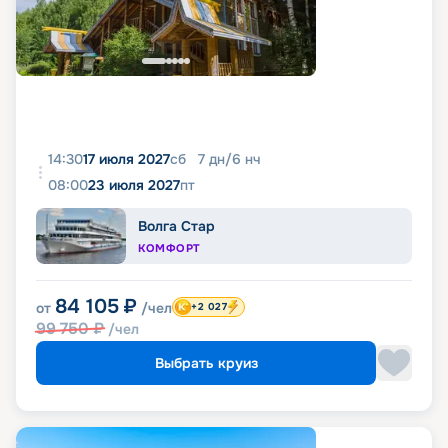
14:30
17 июля 2027
сб
7
дн
/
6
нч
08:00
23 июля 2027
пт
Волга Стар
КОМФОРТ
84 105
₽
от
/чел
+2 027
99 750
₽
/чел
Выбрать круиз