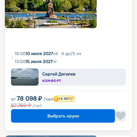
16:00
10 июля 2027
сб
6
дн
/
5
нч
13:00
15 июля 2027
чт
Сергей Дягилев
КОМФОРТ
78 098
₽
от
/чел
+2 027
87 750
₽
/чел
Выбрать круиз