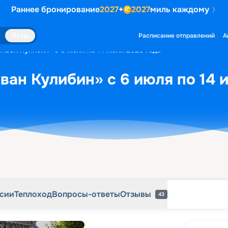
Раннее бронирование
2027
+
2027
миль каждому
рсии
Теплоход
Вопросы-ответы
Отзывы
43
Яхты
Расписание отправлений
А
«Иван Кулибин» с 6 июля по 14 июля 2026 года
ван Кулибин» с 6 июля по 14 
рсии
Теплоход
Вопросы-ответы
Отзывы
43