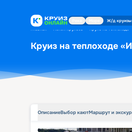
Описание
Выбор кают
Маршрут и экску
Река
Море
Ж/д круизы
Главная
•
Поиск круизов
•
Круиз на теплоходе 
Круиз на теплоходе «И
Описание
Выбор кают
Маршрут и экску