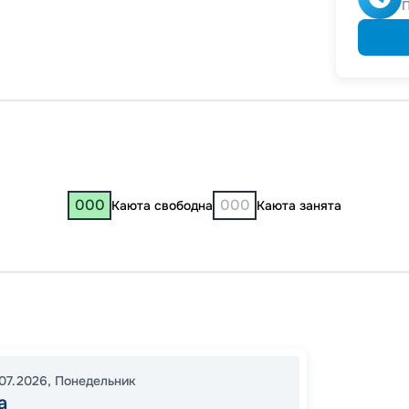
000
000
Каюта свободна
Каюта занята
Москв
Нижни
Самар
07.2026
,
Понедельник
19:30
0
а