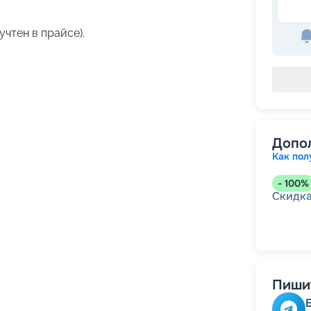
учтен в прайсе).
Допо
Как пол
-
100
%
Скидк
-
5
%
о
Скидк
Пишит