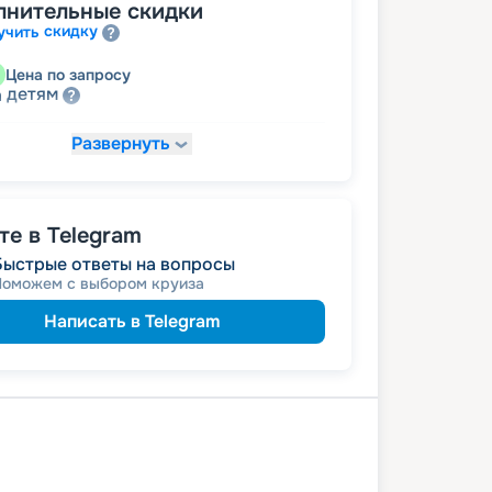
лнительные скидки
скидку
учить
Цена по запросу
детям
а
Развернуть
74 704
₽
/ турист
т
пенсионерам
а
е в Telegram
Быстрые ответы на вопросы
Поможем с выбором круиза
Написать в Telegram