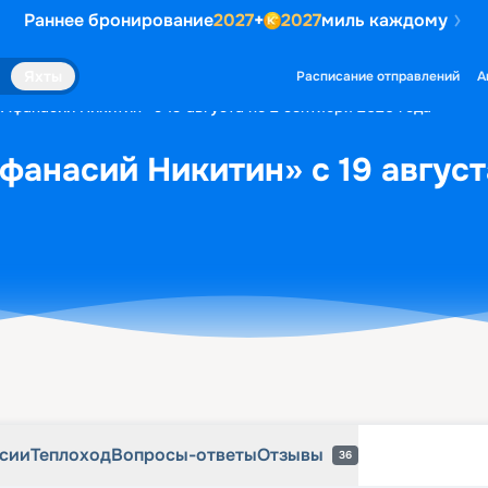
Раннее бронирование
2027
+
2027
миль каждому
рсии
Теплоход
Вопросы-ответы
Отзывы
36
Яхты
Расписание отправлений
А
«Афанасий Никитин» с 19 августа по 2 сентября 2026 года
фанасий Никитин» с 19 август
рсии
Теплоход
Вопросы-ответы
Отзывы
36