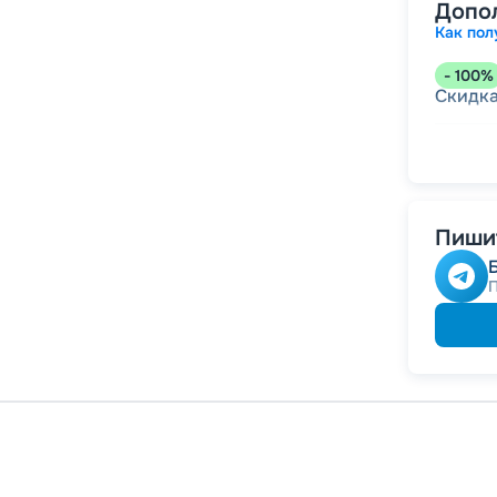
Допо
Как пол
-
100
%
Скидк
-
5
%
о
Скидк
Пишит