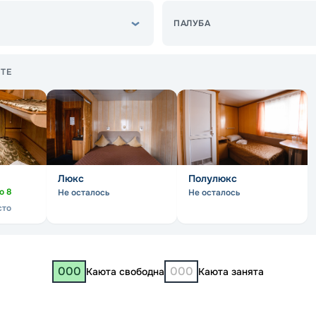
ПАЛУБА
ТЕ
Люкс
Полулюкс
но
8
Не осталось
Не осталось
сто
000
000
Каюта свободна
Каюта занята