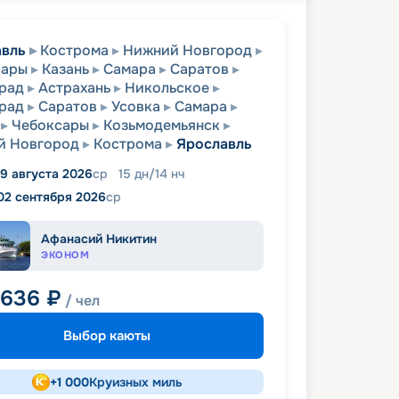
авль
Кострома
Нижний Новгород
сары
Казань
Самара
Саратов
рад
Астрахань
Никольское
рад
Саратов
Усовка
Самара
Чебоксары
Козьмодемьянск
й Новгород
Кострома
Ярославль
19 августа 2026
ср
15
дн
/
14
нч
02 сентября 2026
ср
Афанасий Никитин
ЭКОНОМ
 636
₽
/ чел
Выбор каюты
+
1 000
Круизных миль