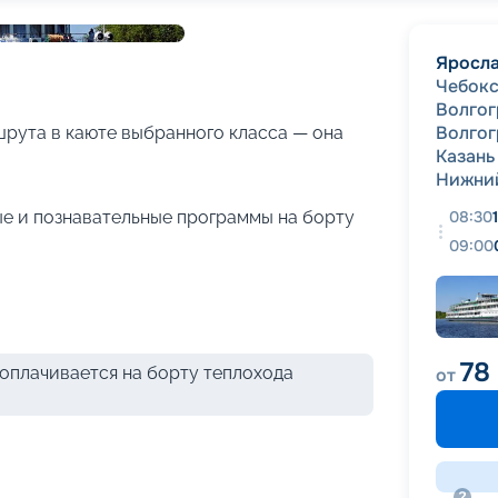
+
29
фотографий
Яросл
Чебок
Волгог
Волгог
рута в каюте выбранного класса — она
Казань
Нижни
е и познавательные программы на борту
08:30
09:00
78
оплачивается на борту теплохода
от