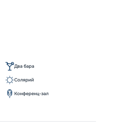
Допо
Как пол
-
100
%
Скидк
-
5
%
о
Скидк
Пишит
Два бара
Солярий
Конференц-зал