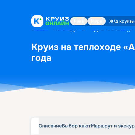
Описание
Выбор кают
Маршрут и экску
Река
Море
Ж/д круизы
Главная
•
Поиск круизов
•
Круиз на теплоходе 
Круиз на теплоходе «А
года
Описание
Выбор кают
Маршрут и экску