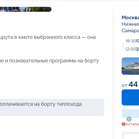
+
24
фотографий
Москв
Нижни
Самар
рута в каюте выбранного класса — она
19:30
1
12:00
2
е и познавательные программы на борту
44
от
оплачивается на борту теплохода
ОСТАЛ