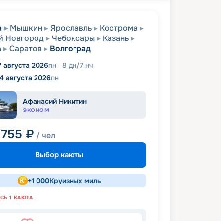
а
Мышкин
Ярославль
Кострома
й Новгород
Чебоксары
Казань
а
Саратов
Волгоград
7 августа 2026
пн
8
дн
/
7
нч
4 августа 2026
пн
Афанасий Никитин
ЭКОНОМ
 755
₽
/ чел
Выбор каюты
+
1 000
Круизных миль
АСЬ
1
КАЮТА