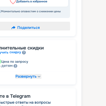
Добавить в избранное
Моментально оповестим о снижении цены
Поделиться
лнительные скидки
скидку
учить
Цена по запросу
детям
а
Развернуть
42 517
₽
/ турист
т
пенсионерам
а
е в Telegram
Быстрые ответы на вопросы