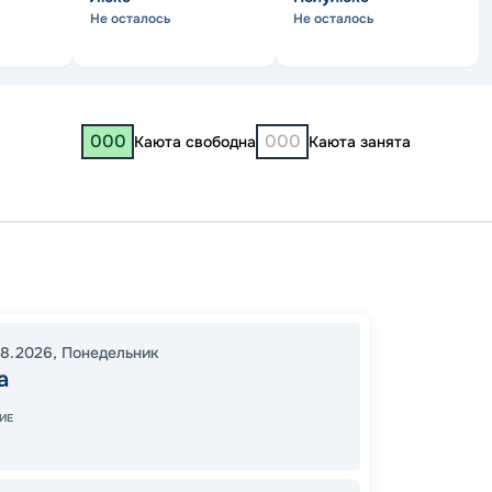
Не осталось
Не осталось
000
000
Каюта свободна
Каюта занята
Москв
Нижни
Самар
08.2026
,
Понедельник
19:30
1
а
12:00
2
ИЕ