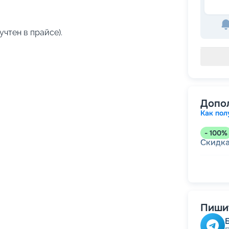
учтен в прайсе).
Допо
Как пол
-
100
%
Скидк
-
5
%
о
Скидк
Пишит