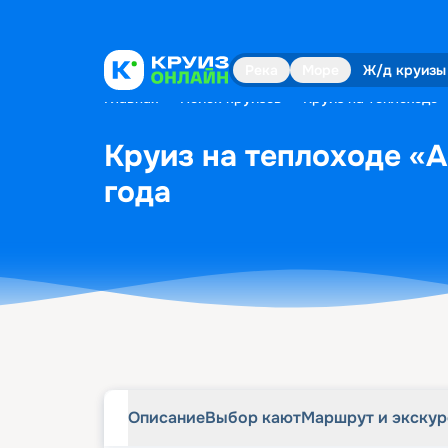
Описание
Выбор кают
Маршрут и экску
Река
Море
Ж/д круизы
Главная
•
Поиск круизов
•
Круиз на теплоходе 
Круиз на теплоходе «А
года
Описание
Выбор кают
Маршрут и экску