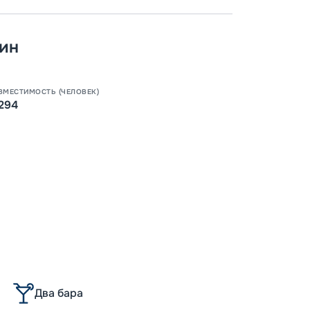
-
100
%
Скидк
ин
-
5
%
о
Скидк
ВМЕСТИМОСТЬ (ЧЕЛОВЕК)
294
Пишит
Два бара