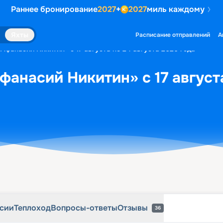
Раннее бронирование
2027
+
2027
миль каждому
рсии
Теплоход
Вопросы-ответы
Отзывы
36
Яхты
Расписание отправлений
А
«Афанасий Никитин» с 17 августа по 24 августа 2026 года
фанасий Никитин» с 17 августа
рсии
Теплоход
Вопросы-ответы
Отзывы
36