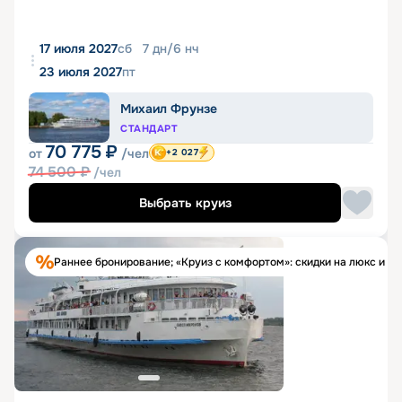
17 июля 2027
сб
7
дн
/
6
нч
23 июля 2027
пт
Михаил Фрунзе
СТАНДАРТ
70 775
₽
от
/чел
+2 027
74 500
₽
/чел
Выбрать круиз
Раннее бронирование; «Круиз с комфортом»: скидки на люкс и п