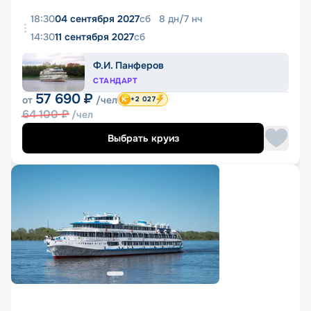
18:30
04 сентября 2027
сб
8
дн
/
7
нч
14:30
11 сентября 2027
сб
Ф.И. Панферов
СТАНДАРТ
57 690
₽
от
/чел
+2 027
64 100
₽
/чел
Выбрать круиз