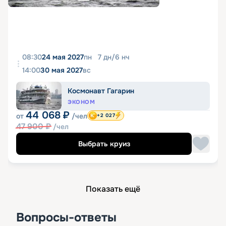
08:30
24 мая 2027
пн
7
дн
/
6
нч
14:00
30 мая 2027
вс
Космонавт Гагарин
ЭКОНОМ
44 068
₽
от
/чел
+2 027
47 900
₽
/чел
Выбрать круиз
Показать ещё
Вопросы-ответы