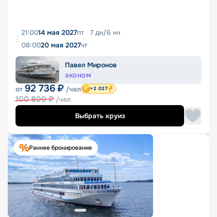
21:00
14 мая 2027
пт
7
дн
/
6
нч
08:00
20 мая 2027
чт
Павел Миронов
ЭКОНОМ
92 736
₽
от
/чел
+2 027
100 800
₽
/чел
Выбрать круиз
Раннее бронирование