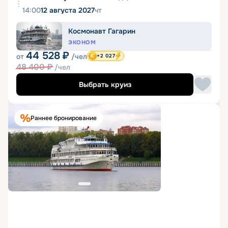
14:00
12 августа 2027
чт
Космонавт Гагарин
ЭКОНОМ
44 528
₽
от
/чел
+2 027
48 400
₽
/чел
Выбрать круиз
Раннее бронирование