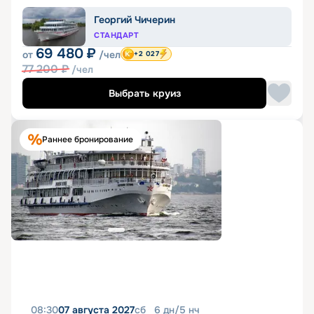
Георгий Чичерин
СТАНДАРТ
69 480
₽
от
/чел
+2 027
77 200
₽
/чел
Выбрать круиз
Раннее бронирование
08:30
07 августа 2027
сб
6
дн
/
5
нч