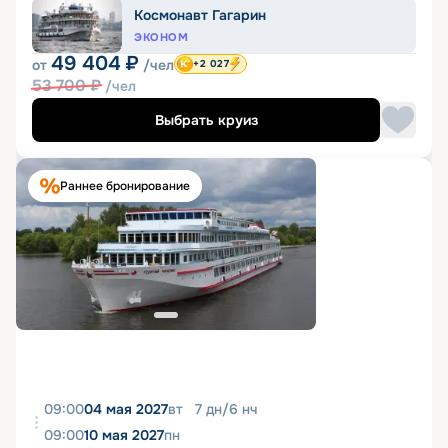
Космонавт Гагарин
ЭКОНОМ
49 404
₽
от
/чел
+2 027
53 700
₽
/чел
Выбрать круиз
Раннее бронирование
09:00
04 мая 2027
вт
7
дн
/
6
нч
09:00
10 мая 2027
пн