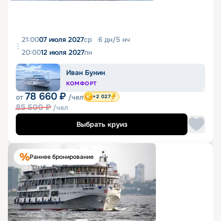
21:00
07 июля 2027
ср
6
дн
/
5
нч
20:00
12 июля 2027
пн
Иван Бунин
КОМФОРТ
78 660
₽
от
/чел
+2 027
85 500
₽
/чел
Выбрать круиз
Раннее бронирование