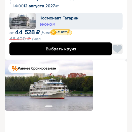
14:00
12 августа 2027
чт
Космонавт Гагарин
ЭКОНОМ
44 528
₽
от
/чел
+2 027
48 400
₽
/чел
Выбрать круиз
Раннее бронирование