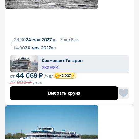
08:30
24 мая 2027
пн
7
дн
/
6
нч
14:00
30 мая 2027
вс
Космонавт Гагарин
ЭКОНОМ
44 068
₽
от
/чел
+2 027
47 900
₽
/чел
Выбрать круиз