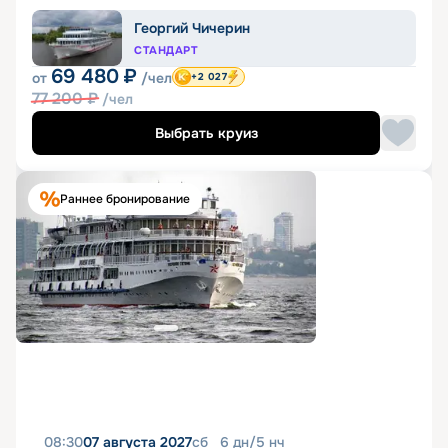
Георгий Чичерин
СТАНДАРТ
69 480
₽
от
/чел
+2 027
77 200
₽
/чел
Выбрать круиз
Раннее бронирование
08:30
07 августа 2027
сб
6
дн
/
5
нч