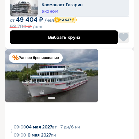
Космонавт Гагарин
ЭКОНОМ
49 404
₽
от
/чел
+2 027
53 700
₽
/чел
Выбрать круиз
Раннее бронирование
09:00
04 мая 2027
вт
7
дн
/
6
нч
09:00
10 мая 2027
пн