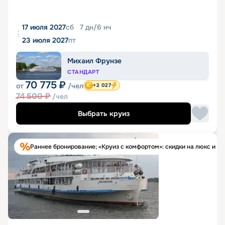
17 июля 2027
сб
7
дн
/
6
нч
23 июля 2027
пт
Михаил Фрунзе
СТАНДАРТ
70 775
₽
от
/чел
+2 027
74 500
₽
/чел
Выбрать круиз
Раннее бронирование; «Круиз с комфортом»: скидки на люкс и п