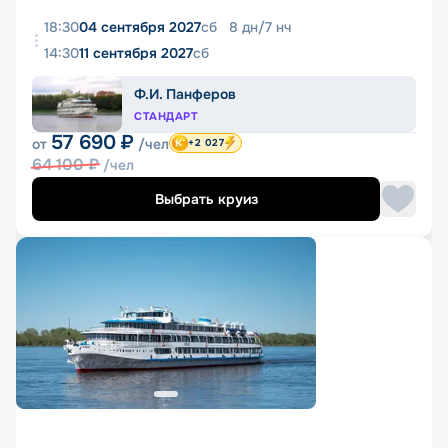
18:30
04 сентября 2027
сб
8
дн
/
7
нч
14:30
11 сентября 2027
сб
Ф.И. Панферов
СТАНДАРТ
57 690
₽
от
/чел
+2 027
64 100
₽
/чел
Выбрать круиз