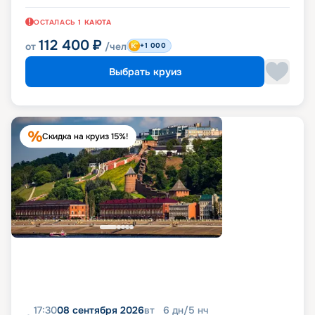
ОСТАЛАСЬ
1
КАЮТА
112 400
₽
от
/чел
+1 000
Выбрать круиз
Скидка на круиз 15%!
17:30
08 сентября 2026
вт
6
дн
/
5
нч