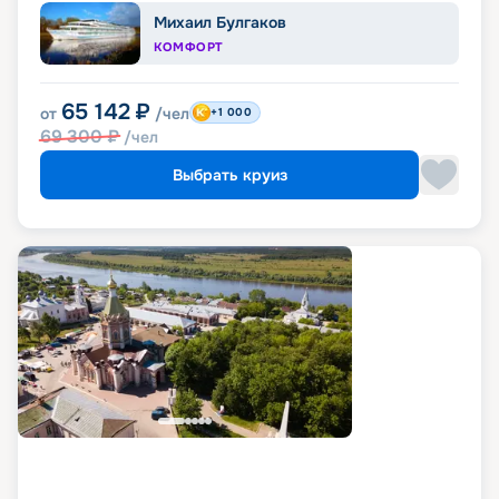
Михаил Булгаков
КОМФОРТ
65 142
₽
от
/чел
+1 000
69 300
₽
/чел
Выбрать круиз