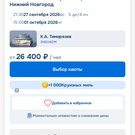
Нижний Новгород
21:30
27 сентября 2026
вс
5
дн
/
4
нч
15:00
01 октября 2026
чт
К.А. Тимирязев
ЭКОНОМ
26 400
₽
от
/ чел
Выбор каюты
+
1 000
Круизных миль
Добавить в избранное
Моментально оповестим о снижении цены