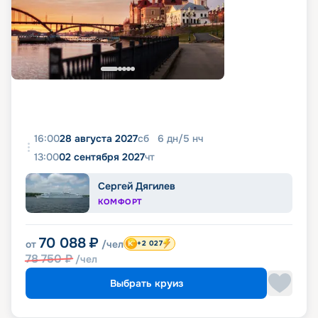
16:00
28 августа 2027
сб
6
дн
/
5
нч
13:00
02 сентября 2027
чт
Сергей Дягилев
КОМФОРТ
70 088
₽
от
/чел
+2 027
78 750
₽
/чел
Выбрать круиз