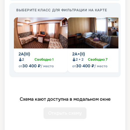
ВЫБЕРИТЕ КЛАСС ДЛЯ ФИЛЬТРАЦИИ НА КАРТЕ
2А(III)
2А+(II)
2А
2
Свободно
1
2 + 2
Свободно
7
30 400
₽
30 400
₽
от
/ место
от
/ место
от
Схема кают доступна в модальном окне
Открыть схему