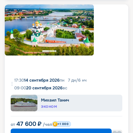
17:30
14 сентября 2026
пн
7
дн
/
6
нч
09:00
20 сентября 2026
вс
Михаил Танич
ЭКОНОМ
47 600
₽
от
/чел
+1 000