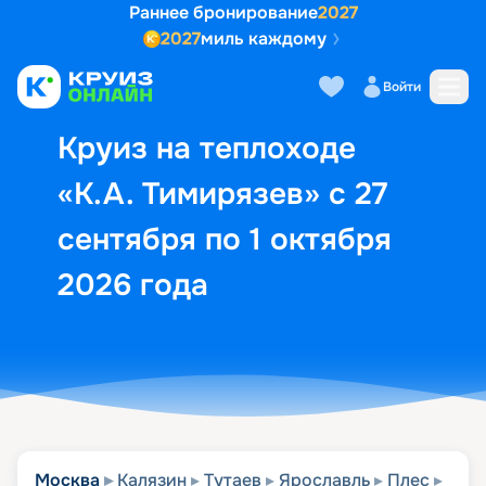
Раннее бронирование
2027
2027
миль каждому
Описание
Выбор кают
Маршрут и экск
Войти
Круиз на теплоходе
«К.А. Тимирязев» с 27
сентября по 1 октября
2026 года
Москва
Калязин
Тутаев
Ярославль
Плес