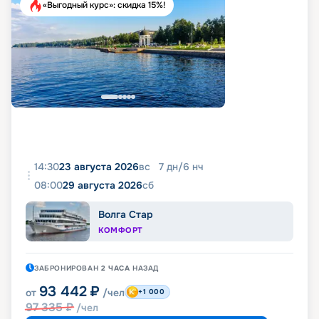
«Выгодный курс»: скидка 15%!
14:30
23 августа 2026
вс
7
дн
/
6
нч
08:00
29 августа 2026
сб
Волга Стар
КОМФОРТ
ЗАБРОНИРОВАН
2 ЧАСА
НАЗАД
93 442
₽
от
/чел
+1 000
97 335
₽
/чел