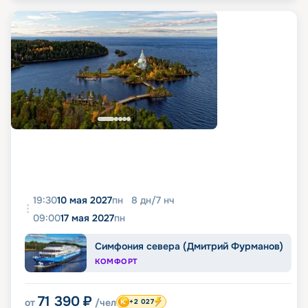
19:30
10 мая 2027
пн
8
дн
/
7
нч
09:00
17 мая 2027
пн
Симфония севера (Дмитрий Фурманов)
КОМФОРТ
71 390
₽
от
/чел
+2 027