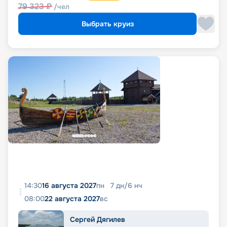
79 323
₽
/чел
Выбрать круиз
14:30
16 августа 2027
пн
7
дн
/
6
нч
08:00
22 августа 2027
вс
Сергей Дягилев