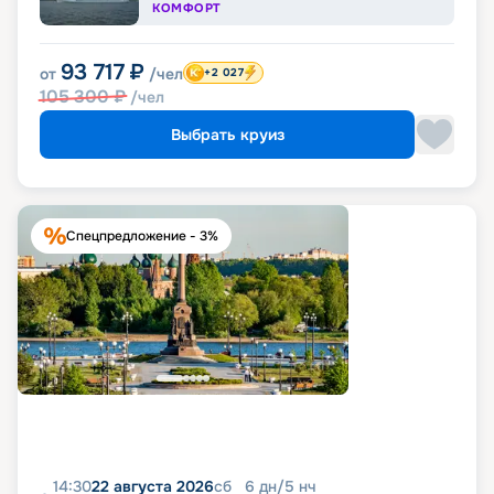
КОМФОРТ
93 717
₽
от
/чел
+2 027
105 300
₽
/чел
Выбрать круиз
Спецпредложение - 3%
14:30
22 августа 2026
сб
6
дн
/
5
нч