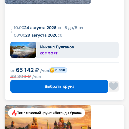
10:00
24 августа 2026
пн
6
дн
/
5
нч
08:00
29 августа 2026
сб
Михаил Булгаков
КОМФОРТ
65 142
₽
от
/чел
+1 000
69 300
₽
/чел
Выбрать круиз
Тематический круиз: «Легенды Урала»