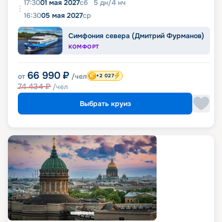
17:30
01 мая 2027
сб
5
дн
/
4
нч
16:30
05 мая 2027
ср
Симфония севера (Дмитрий Фурманов)
КОМФОРТ
66 990
₽
от
/чел
+2 027
74 434
₽
/чел
Выбрать круиз