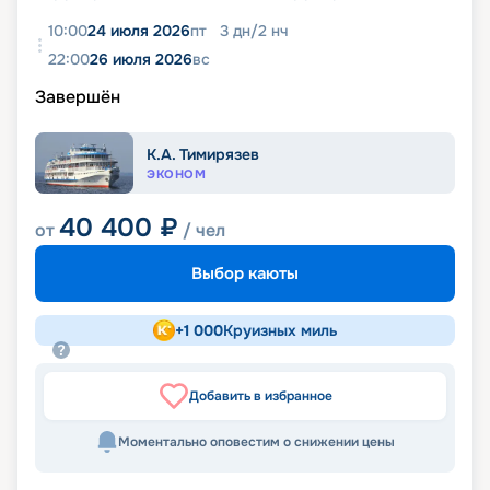
10:00
24 июля 2026
пт
3
дн
/
2
нч
22:00
26 июля 2026
вс
Завершён
К.А. Тимирязев
ЭКОНОМ
40 400
₽
от
/ чел
Выбор каюты
+
1 000
Круизных миль
Добавить в избранное
Моментально оповестим о снижении цены