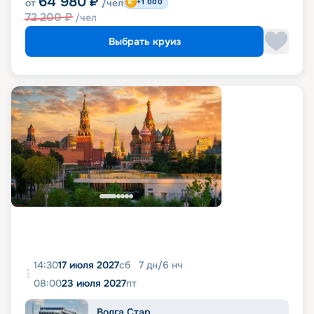
64 980
₽
от
/чел
+1 000
72 200
₽
/чел
Выбрать круиз
14:30
17 июля 2027
сб
7
дн
/
6
нч
08:00
23 июля 2027
пт
Волга Стар