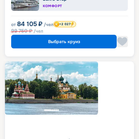
КОМФОРТ
84 105
₽
от
/чел
+2 027
99 750
₽
/чел
Выбрать круиз