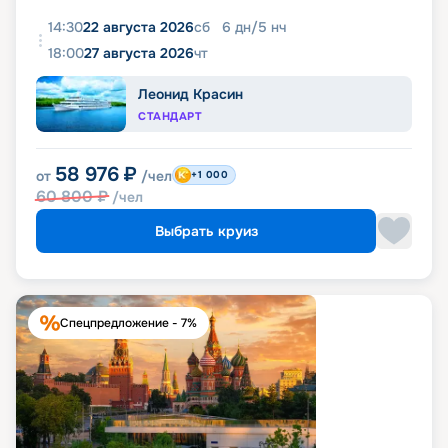
14:30
22 августа 2026
сб
6
дн
/
5
нч
18:00
27 августа 2026
чт
Леонид Красин
СТАНДАРТ
58 976
₽
от
/чел
+1 000
60 800
₽
/чел
Выбрать круиз
Спецпредложение - 7%