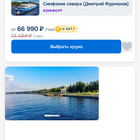
Симфония севера (Дмитрий Фурманов)
КОМФОРТ
66 990
₽
от
/чел
+2 027
74 434
₽
/чел
Выбрать круиз