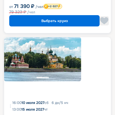
71 390
₽
от
/чел
+2 027
79 323
₽
/чел
Выбрать круиз
16:00
10 июля 2027
сб
6
дн
/
5
нч
13:00
15 июля 2027
чт