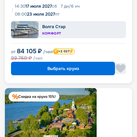
14:30
17 июля 2027
сб
7
дн
/
6
нч
08:00
23 июля 2027
пт
Волга Стар
КОМФОРТ
84 105
₽
от
/чел
+2 027
99 750
₽
/чел
Выбрать круиз
Скидка на круиз 15%!