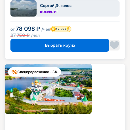
Сергей Дягилев
КОМФОРТ
78 098
₽
от
/чел
+2 027
87 750
₽
/чел
Выбрать круиз
Спецпредложение - 3%