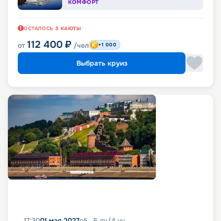
КОМФОРТ
ОСТАЛОСЬ
3
КАЮТЫ
112 400
₽
от
/чел
+1 000
Выбрать круиз
17:30
01 мая 2027
сб
5
дн
/
4
нч