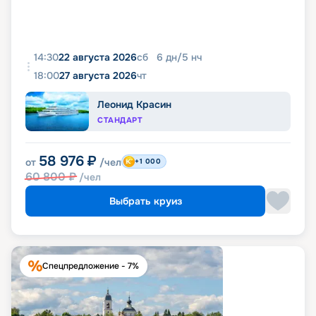
14:30
22 августа 2026
сб
6
дн
/
5
нч
18:00
27 августа 2026
чт
Леонид Красин
СТАНДАРТ
58 976
₽
от
/чел
+1 000
60 800
₽
/чел
Выбрать круиз
Спецпредложение - 7%