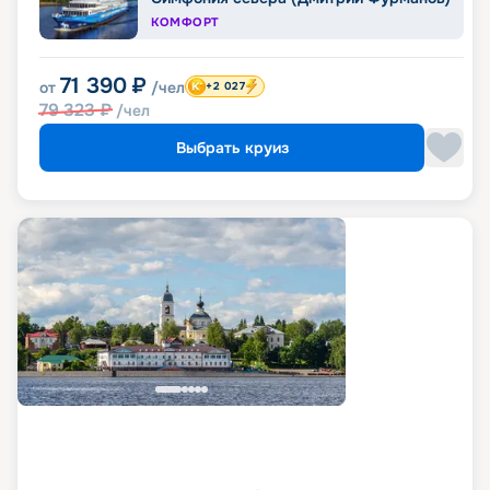
КОМФОРТ
71 390
₽
от
/чел
+2 027
79 323
₽
/чел
Выбрать круиз