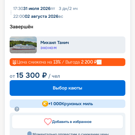
17:30
31 июля 2026
пт
3
дн
/
2
нч
22:00
02 августа 2026
вс
Завершён
Михаил Танич
ЭКОНОМ
Цена снижена на
13
%
/ Выгода
2 200
₽
15 300
₽
от
/ чел
Выбор каюты
+
1 000
Круизных миль
Добавить в избранное
Моментально оповестим о снижении цены