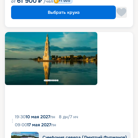
61 900
₽
от
/чел
+1 000
Выбрать круиз
19:30
10 мая 2027
пн
8
дн
/
7
нч
09:00
17 мая 2027
пн
Симфония севера (Дмитрий Фурманов)