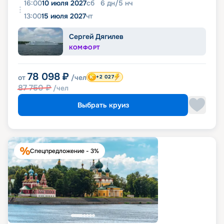
16:00
10 июля 2027
сб
6
дн
/
5
нч
13:00
15 июля 2027
чт
Сергей Дягилев
КОМФОРТ
78 098
₽
от
/чел
+2 027
87 750
₽
/чел
Выбрать круиз
Спецпредложение - 3%