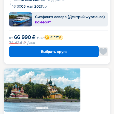
16:30
05 мая 2027
ср
Симфония севера (Дмитрий Фурманов)
КОМФОРТ
66 990
₽
от
/чел
+2 027
74 434
₽
/чел
Выбрать круиз