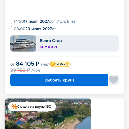
14:30
17 июля 2027
сб
7
дн
/
6
нч
08:00
23 июля 2027
пт
Волга Стар
КОМФОРТ
84 105
₽
от
/чел
+2 027
99 750
₽
/чел
Выбрать круиз
Скидка на круиз 15%!