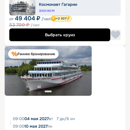
Космонавт Гагарин
ЭКОНОМ
49 404
₽
от
/чел
+2 027
53 700
₽
/чел
Выбрать круиз
Раннее бронирование
09:00
04 мая 2027
вт
7
дн
/
6
нч
09:00
10 мая 2027
пн