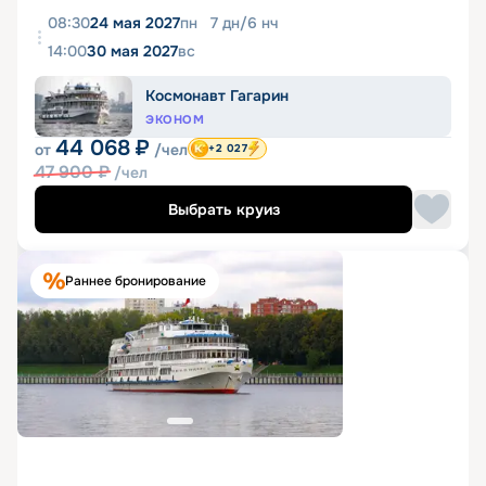
08:30
24 мая 2027
пн
7
дн
/
6
нч
14:00
30 мая 2027
вс
Космонавт Гагарин
ЭКОНОМ
44 068
₽
от
/чел
+2 027
47 900
₽
/чел
Выбрать круиз
Раннее бронирование