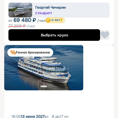
Георгий Чичерин
СТАНДАРТ
69 480
₽
от
/чел
+2 027
77 200
₽
/чел
Выбрать круиз
Раннее бронирование
18:00
13 июня 2027
вс
8
дн
/
7
нч