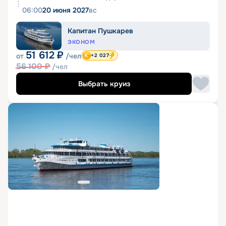
06:00
20 июня 2027
вс
Капитан Пушкарев
ЭКОНОМ
51 612
₽
от
/чел
+2 027
56 100
₽
/чел
Выбрать круиз