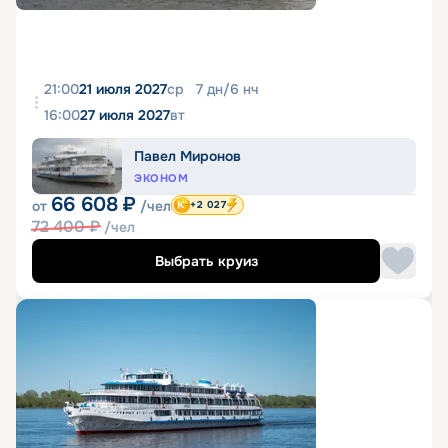
21:00
21 июля 2027
ср
7
дн
/
6
нч
16:00
27 июля 2027
вт
Павел Миронов
ЭКОНОМ
66 608
₽
от
/чел
+2 027
72 400
₽
/чел
Выбрать круиз