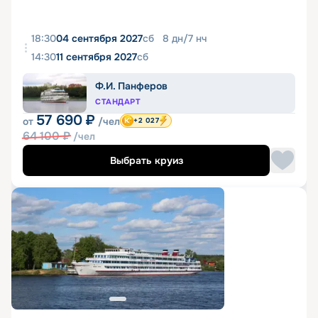
18:30
04 сентября 2027
сб
8
дн
/
7
нч
14:30
11 сентября 2027
сб
Ф.И. Панферов
СТАНДАРТ
57 690
₽
от
/чел
+2 027
64 100
₽
/чел
Выбрать круиз