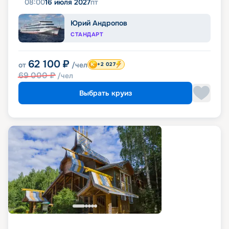
08:00
16 июля 2027
пт
Юрий Андропов
СТАНДАРТ
62 100
₽
от
/чел
+2 027
69 000
₽
/чел
Выбрать круиз