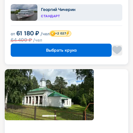
Георгий Чичерин
СТАНДАРТ
61 180
₽
от
/чел
+2 027
64 400
₽
/чел
Выбрать круиз