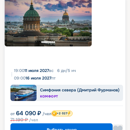
19:00
11 июля 2027
вс
6
дн
/
5
нч
09:00
16 июля 2027
пт
Симфония севера (Дмитрий Фурманов)
КОМФОРТ
64 090
₽
от
/чел
+2 027
71 190
₽
/чел
Выбрать круиз