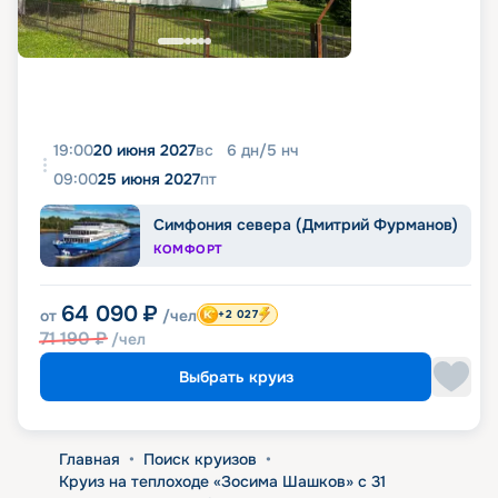
19:00
20 июня 2027
вс
6
дн
/
5
нч
09:00
25 июня 2027
пт
Симфония севера (Дмитрий Фурманов)
КОМФОРТ
64 090
₽
от
/чел
+2 027
71 190
₽
/чел
Выбрать круиз
Главная
•
Поиск круизов
•
Круиз на теплоходе «Зосима Шашков» с 31