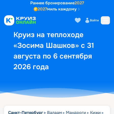
Раннее бронирование
2027
2027
миль каждому
Описание
Выбор кают
Маршрут и экск
Войти
Круиз на теплоходе
«Зосима Шашков» с 31
августа по 6 сентября
2026 года
Санкт-Петербург
Валаам
Мандроги
Кижи