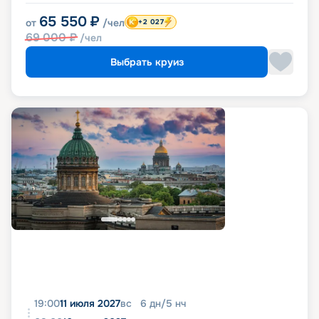
65 550
₽
от
/чел
+2 027
69 000
₽
/чел
Выбрать круиз
19:00
11 июля 2027
вс
6
дн
/
5
нч