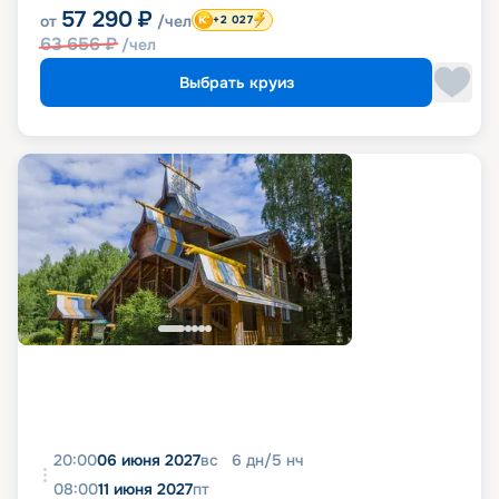
57 290
₽
от
/чел
+2 027
63 656
₽
/чел
Выбрать круиз
20:00
06 июня 2027
вс
6
дн
/
5
нч
08:00
11 июня 2027
пт