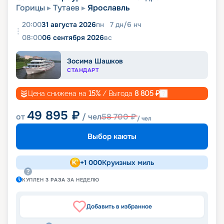
Горицы
Тутаев
Ярославль
20:00
31 августа 2026
пн
7
дн
/
6
нч
08:00
06 сентября 2026
вс
Зосима Шашков
СТАНДАРТ
Цена снижена на
15
%
/ Выгода
8 805
₽
49 895
₽
от
/ чел
58 700
₽
/ чел
Выбор каюты
+
1 000
Круизных миль
КУПЛЕН
3
РАЗА
ЗА НЕДЕЛЮ
Добавить в избранное