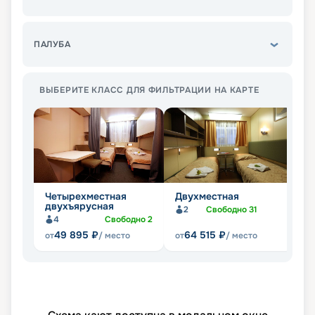
ПАЛУБА
ВЫБЕРИТЕ КЛАСС ДЛЯ ФИЛЬТРАЦИИ НА КАРТЕ
Четырехместная
Двухместная
Л
двухъярусная
2
Свободно
31
4
Свободно
2
49 895
₽
64 515
₽
от
/ место
от
/ место
от