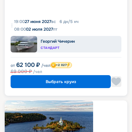
19:00
27 июня 2027
вс
6
дн
/
5
нч
08:00
02 июля 2027
пт
Георгий Чичерин
СТАНДАРТ
62 100
₽
от
/чел
+2 027
69 000
₽
/чел
Выбрать круиз