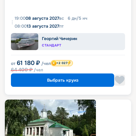
19:00
08 августа 2027
вс
6
дн
/
5
нч
08:00
13 августа 2027
пт
Георгий Чичерин
СТАНДАРТ
61 180
₽
от
/чел
+2 027
64 400
₽
/чел
Выбрать круиз