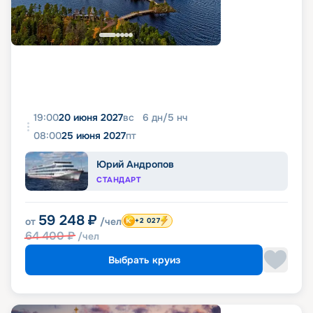
19:00
20 июня 2027
вс
6
дн
/
5
нч
08:00
25 июня 2027
пт
Юрий Андропов
СТАНДАРТ
59 248
₽
от
/чел
+2 027
64 400
₽
/чел
Выбрать круиз