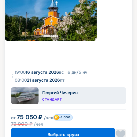
19:00
16 августа 2026
вс
6
дн
/
5
нч
08:00
21 августа 2026
пт
Георгий Чичерин
СТАНДАРТ
75 050
₽
от
/чел
+1 000
79 000
₽
/чел
Выбрать круиз