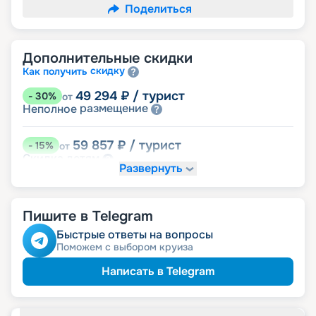
Поделиться
Дополнительные скидки
скидку
Как получить
49 294
₽
/ турист
-
30
%
от
размещение
Неполное
59 857
₽
/ турист
-
15
%
от
детям
Скидка
Развернуть
63 378
₽
/ турист
-
10
%
от
пенсионерам
Скидка
Пишите в Telegram
ведомств
Скидка сотрудникам силовых
семьям
Скидка многодетным
Быстрые ответы на вопросы
ветеранам
Скидка
Поможем с выбором круиза
Написать в Telegram