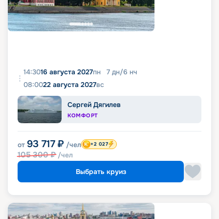
14:30
16 августа 2027
пн
7
дн
/
6
нч
08:00
22 августа 2027
вс
Сергей Дягилев
КОМФОРТ
93 717
₽
от
/чел
+2 027
105 300
₽
/чел
Выбрать круиз