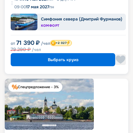
09:00
17 мая 2027
пн
Симфония севера (Дмитрий Фурманов)
КОМФОРТ
71 390
₽
от
/чел
+2 027
79 290
₽
/чел
Выбрать круиз
Спецпредложение - 3%