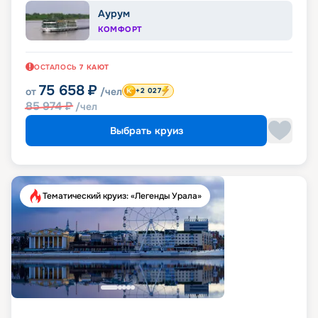
Аурум
КОМФОРТ
ОСТАЛОСЬ
7
КАЮТ
75 658
₽
от
/чел
+2 027
85 974
₽
/чел
Выбрать круиз
Тематический круиз: «Легенды Урала»