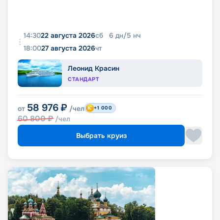
14:30
22 августа 2026
сб
6
дн
/
5
нч
18:00
27 августа 2026
чт
Леонид Красин
СТАНДАРТ
58 976
₽
от
/чел
+1 000
60 800
₽
/чел
Выбрать круиз