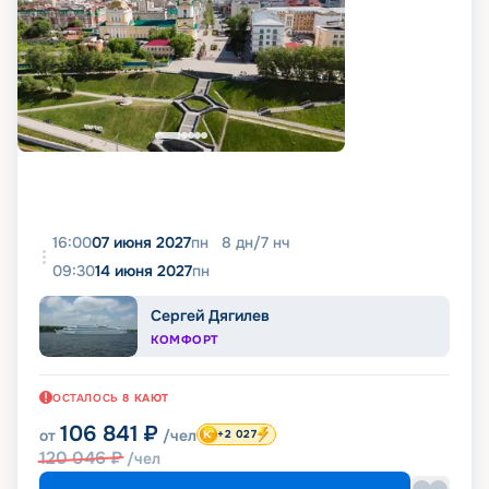
16:00
07 июня 2027
пн
8
дн
/
7
нч
09:30
14 июня 2027
пн
Сергей Дягилев
КОМФОРТ
ОСТАЛОСЬ
8
КАЮТ
106 841
₽
от
/чел
+2 027
120 046
₽
/чел