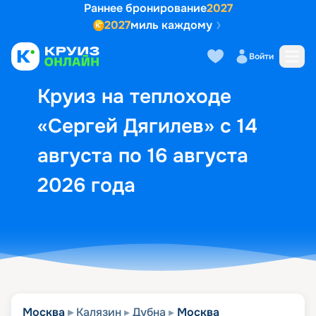
Раннее бронирование
2027
2027
миль каждому
Описание
Выбор кают
Маршрут и экск
Войти
Круиз на теплоходе
«Сергей Дягилев» с 14
августа по 16 августа
2026 года
Москва
Калязин
Дубна
Москва