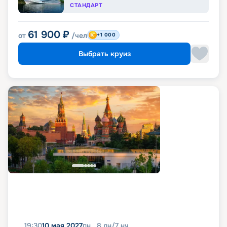
СТАНДАРТ
61 900
₽
от
/чел
+1 000
Выбрать круиз
19:30
10 мая 2027
пн
8
дн
/
7
нч