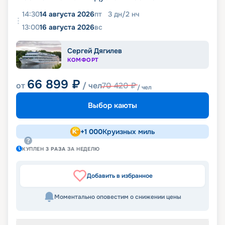
14:30
14 августа 2026
пт
3
дн
/
2
нч
13:00
16 августа 2026
вс
Сергей Дягилев
КОМФОРТ
66 899
₽
от
/ чел
70 420
₽
/ чел
Выбор каюты
+
1 000
Круизных миль
КУПЛЕН
3
РАЗА
ЗА НЕДЕЛЮ
Добавить в избранное
Моментально оповестим о снижении цены