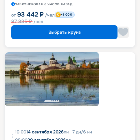
ЗАБРОНИРОВАН
6 ЧАСОВ
НАЗАД
93 442
₽
от
/чел
+1 000
97 335
₽
/чел
Выбрать круиз
10:00
14 сентября 2026
пн
7
дн
/
6
нч