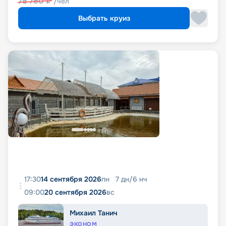
78 750
₽
/чел
Выбрать круиз
17:30
14 сентября 2026
пн
7
дн
/
6
нч
09:00
20 сентября 2026
вс
Михаил Танич
ЭКОНОМ