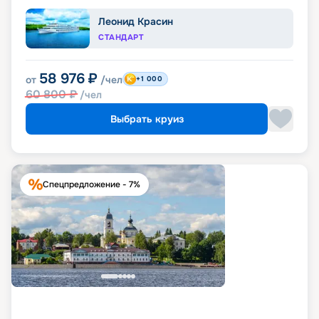
Леонид Красин
СТАНДАРТ
58 976
₽
от
/чел
+1 000
60 800
₽
/чел
Выбрать круиз
Спецпредложение - 7%