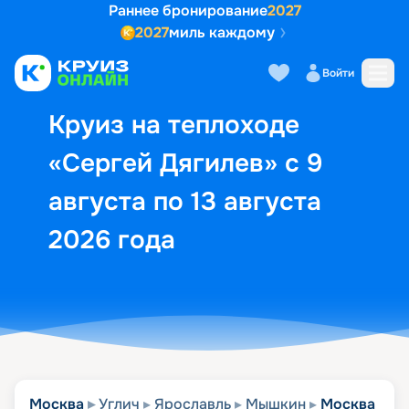
Раннее бронирование
2027
2027
миль каждому
Описание
Выбор кают
Маршрут и экск
Войти
Круиз на теплоходе
«Сергей Дягилев» с 9
августа по 13 августа
2026 года
Москва
Углич
Ярославль
Мышкин
Москва