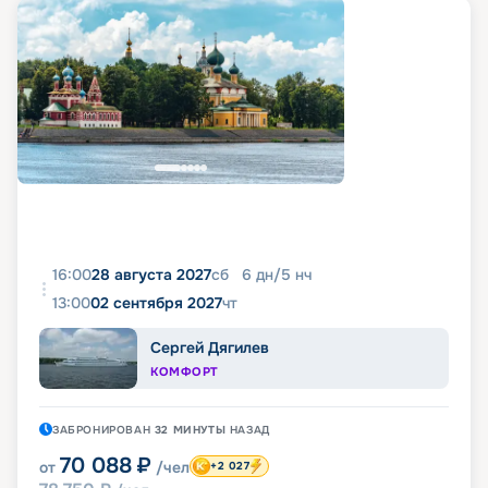
16:00
28 августа 2027
сб
6
дн
/
5
нч
13:00
02 сентября 2027
чт
Сергей Дягилев
КОМФОРТ
ЗАБРОНИРОВАН
32 МИНУТЫ
НАЗАД
70 088
₽
от
/чел
+2 027