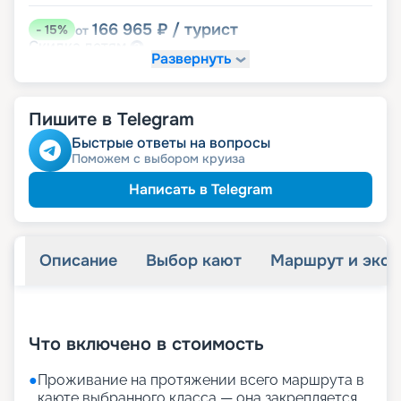
166 965
₽
/ турист
-
15
%
от
детям
Скидка
Развернуть
176 786
₽
/ турист
-
10
%
от
пенсионерам
Скидка
Пишите в Telegram
ведомств
Скидка сотрудникам силовых
семьям
Скидка многодетным
Быстрые ответы на вопросы
ветеранам
Скидка
Поможем с выбором круиза
Написать в Telegram
Описание
Выбор кают
Маршрут и экск
+
23
фотографий
Что включено в стоимость
●
Проживание на протяжении всего маршрута в
каюте выбранного класса — она закрепляется