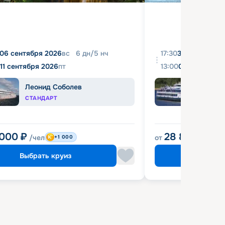
06 сентября 2026
вс
6
дн
/
5
нч
17:30
31 августа 20
11 сентября 2026
пт
13:00
04 сентября 
Леонид Соболев
Башк
СТАНДАРТ
ЭКОН
 000
₽
28 800
₽
/чел
от
/чел
+1 000
Выбрать круиз
Выбрат