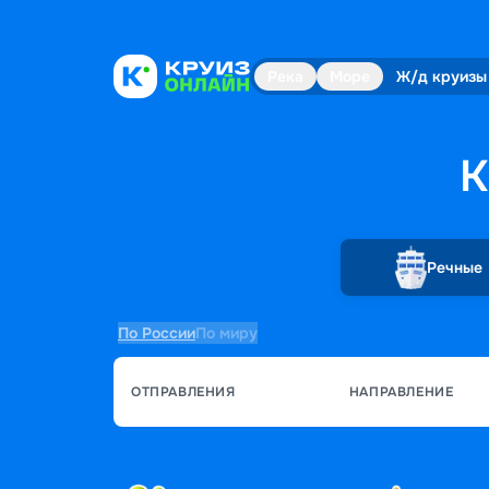
Река
Море
Ж/д круизы
К
Речные
По России
По миру
ОТПРАВЛЕНИЯ
НАПРАВЛЕНИЕ