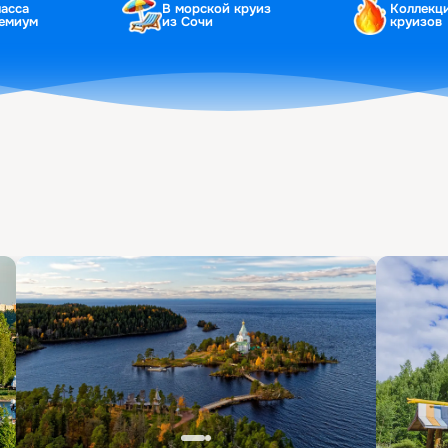
ласса
В морской круиз
Коллекц
ремиум
из Сочи
круизов