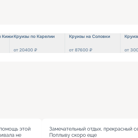
и Кижи
Круизы по Карелии
Круизы на Соловки
Круиз
от
20400
₽
от
87600
₽
от
30
помощь этой 
Замечательный отдых, прекрасный се
ивала не 
Поплыву скоро еще
