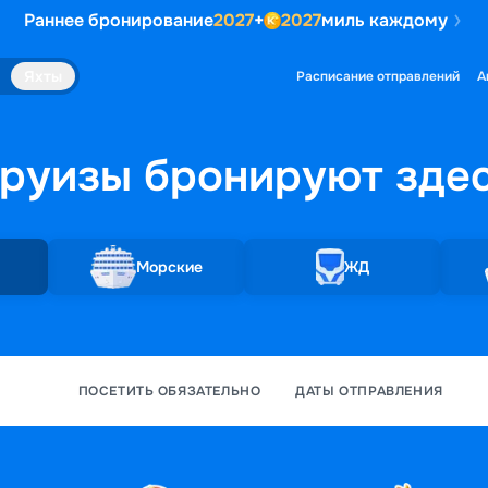
Раннее бронирование
2027
+
2027
миль каждому
Яхты
Расписание отправлений
А
руизы бронируют
зде
Морские
ЖД
ПОСЕТИТЬ ОБЯЗАТЕЛЬНО
ДАТЫ ОТПРАВЛЕНИЯ