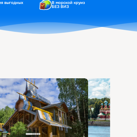
ия выгодных
В морской круиз
БЕЗ ВИЗ