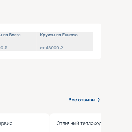
ы по Волге
Круизы по Енисею
00
₽
от
48000
₽
Все отзывы
рвис

Отличный теплоход с хорошим 