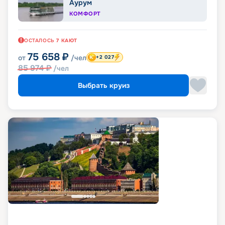
Аурум
КОМФОРТ
ОСТАЛОСЬ
7
КАЮТ
75 658
₽
от
/чел
+2 027
85 974
₽
/чел
Выбрать круиз