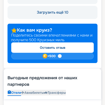
Загрузить ещё 10
Как вам круиз?
Поделитесь своими впечатлениями с нами и
получите
500
Круизных миль
Оставить отзыв
+
500
Выгодные предложения от наших
партнеров
🏨
✈️
🚗
Отели
Авиабилеты
Трансферы