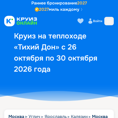
Раннее бронирование
2027
2027
миль каждому
Описание
Выбор кают
Маршрут и экск
Войти
Круиз на теплоходе
«Тихий Дон» с 26
октября по 30 октября
2026 года
Москва
Углич
Ярославль
Калязин
Москва