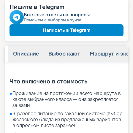
пенсионерам
Скидка
Пишите в Telegram
ведомств
Скидка сотрудникам силовых
ветеранам
Скидка
Быстрые ответы на вопросы
семьям
Скидка многодетным
Поможем с выбором круиза
Написать в Telegram
Описание
Выбор кают
Маршрут и экск
+
26
фотографий
Что включено в стоимость
●
Проживание на протяжении всего маршрута в
каюте выбранного класса — она закрепляется
за вами
●
3-разовое питание по заказной системе (выбор
желаемого блюда из предложенных вариантов
в опросном листе заранее)