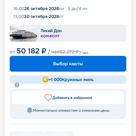
16:00
26 октября 2026
пн
5
дн
/
4
нч
13:00
30 октября 2026
пт
Тихий Дон
КОМФОРТ
50 182
₽
от
/ чел
52 272
₽
/ чел
Выбор каюты
+
1 000
Круизных миль
Добавить в избранное
Моментально оповестим о снижении цены