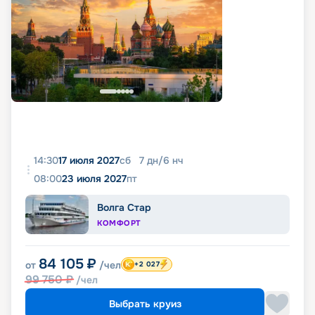
14:30
17 июля 2027
сб
7
дн
/
6
нч
08:00
23 июля 2027
пт
Волга Стар
КОМФОРТ
84 105
₽
от
/чел
+2 027
99 750
₽
/чел
Выбрать круиз