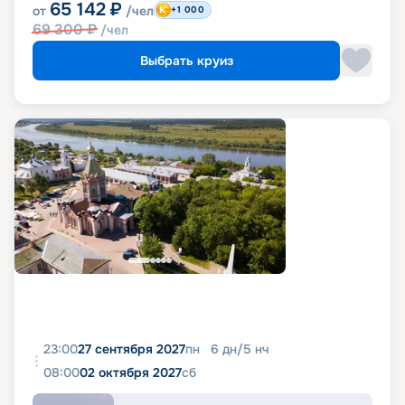
65 142
₽
от
/чел
+1 000
69 300
₽
/чел
Выбрать круиз
23:00
27 сентября 2027
пн
6
дн
/
5
нч
08:00
02 октября 2027
сб