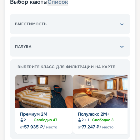
Выбор каюты
Список
ВМЕСТИМОСТЬ
ПАЛУБА
ВЫБЕРИТЕ КЛАСС ДЛЯ ФИЛЬТРАЦИИ НА КАРТЕ
Премиум 2М
Полулюкс 2М+
П
2
Свободно
47
2 + 1
Свободно
3
57 935
₽
77 247
₽
от
/ место
от
/ место
от