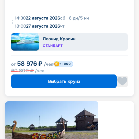
14:30
22 августа 2026
сб
6
дн
/
5
нч
18:00
27 августа 2026
чт
Леонид Красин
СТАНДАРТ
58 976
₽
от
/чел
+1 000
60 800
₽
/чел
Выбрать круиз