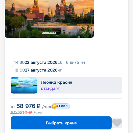
14:30
22 августа 2026
сб
6
дн
/
5
нч
18:00
27 августа 2026
чт
Леонид Красин
СТАНДАРТ
58 976
₽
от
/чел
+1 000
60 800
₽
/чел
Выбрать круиз