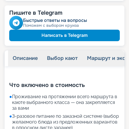
102 465
₽
/ турист
-
10
%
от
пенсионерам
Скидка
Пишите в Telegram
ведомств
Скидка сотрудникам силовых
ветеранам
Скидка
Быстрые ответы на вопросы
семьям
Скидка многодетным
Поможем с выбором круиза
Написать в Telegram
Описание
Выбор кают
Маршрут и экск
+
29
фотографий
Что включено в стоимость
●
Проживание на протяжении всего маршрута в
каюте выбранного класса — она закрепляется
за вами
●
3-разовое питание по заказной системе (выбор
желаемого блюда из предложенных вариантов
в опросном листе заранее)