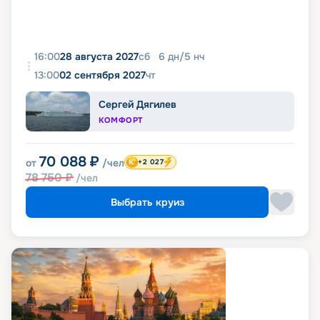
16:00
28 августа 2027
сб
6
дн
/
5
нч
13:00
02 сентября 2027
чт
Сергей Дягилев
КОМФОРТ
70 088
₽
от
/чел
+2 027
78 750
₽
/чел
Выбрать круиз