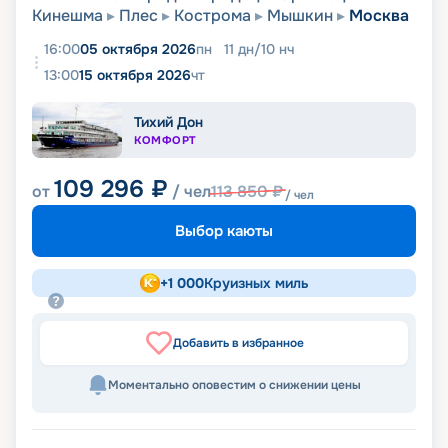
Кинешма
Плес
Кострома
Мышкин
Москва
16:00
05 октября 2026
пн
11
дн
/
10
нч
13:00
15 октября 2026
чт
Тихий Дон
КОМФОРТ
109 296
₽
от
/ чел
113 850
₽
/ чел
Выбор каюты
+
1 000
Круизных миль
Добавить в избранное
Моментально оповестим о снижении цены