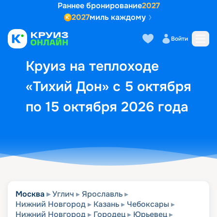
Раннее бронирование
2027
2027
миль каждому
Описание
Выбор кают
Маршрут и экск
Войти
Круиз на теплоходе
«Тихий Дон» с 5 октября
по 15 октября 2026 года
Москва
Углич
Ярославль
Нижний Новгород
Казань
Чебоксары
Нижний Новгород
Городец
Юрьевец