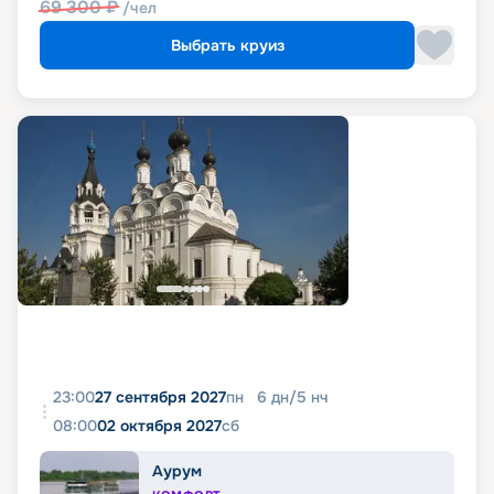
69 300
₽
/чел
Выбрать круиз
23:00
27 сентября 2027
пн
6
дн
/
5
нч
08:00
02 октября 2027
сб
Аурум