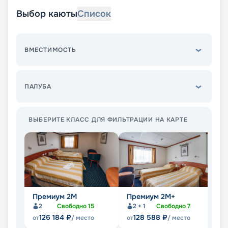
Выбор каюты
Список
ВМЕСТИМОСТЬ
ПАЛУБА
ВЫБЕРИТЕ КЛАСС ДЛЯ ФИЛЬТРАЦИИ НА КАРТЕ
Премиум 2М
Премиум 2М+
П
2
Свободно
15
2 + 1
Свободно
7
126 184
₽
128 588
₽
от
/ место
от
/ место
от