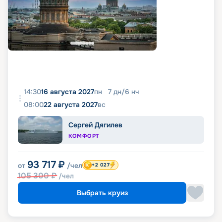
14:30
16 августа 2027
пн
7
дн
/
6
нч
08:00
22 августа 2027
вс
Сергей Дягилев
КОМФОРТ
93 717
₽
от
/чел
+2 027
105 300
₽
/чел
Выбрать круиз