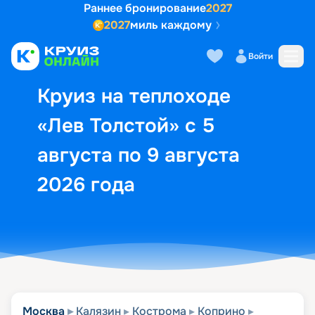
Раннее бронирование
2027
2027
миль каждому
Описание
Выбор кают
Маршрут и экск
Войти
Круиз на теплоходе
«Лев Толстой» с 5
августа по 9 августа
2026 года
Москва
Калязин
Кострома
Коприно