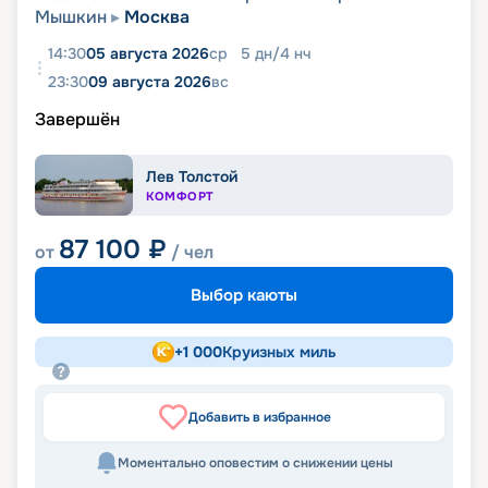
Мышкин
Москва
14:30
05 августа 2026
ср
5
дн
/
4
нч
23:30
09 августа 2026
вс
Завершён
Лев Толстой
КОМФОРТ
87 100
₽
от
/ чел
Выбор каюты
+
1 000
Круизных миль
Добавить в избранное
Моментально оповестим о снижении цены