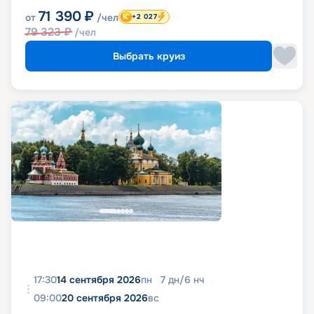
71 390
₽
от
/чел
+2 027
79 323
₽
/чел
Выбрать круиз
17:30
14 сентября 2026
пн
7
дн
/
6
нч
09:00
20 сентября 2026
вс