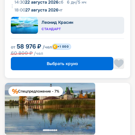
14:30
22 августа 2026
сб
6
дн
/
5
нч
18:00
27 августа 2026
чт
Леонид Красин
СТАНДАРТ
58 976
₽
от
/чел
+1 000
60 800
₽
/чел
Выбрать круиз
Спецпредложение - 7%