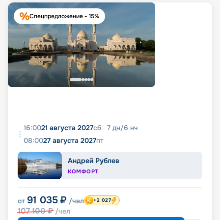
Спецпредложение - 15%
16:00
21 августа 2027
сб
7
дн
/
6
нч
08:00
27 августа 2027
пт
Андрей Рублев
КОМФОРТ
91 035
₽
от
/чел
+2 027
107 100
₽
/чел