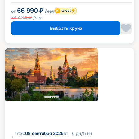
66 990
₽
от
/чел
+2 027
74 434
₽
/чел
Выбрать круиз
17:30
08 сентября 2026
вт
6
дн
/
5
нч