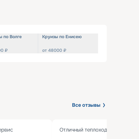
ы по Волге
Круизы по Енисею
00
₽
от
48000
₽
Все отзывы
рвис

Отличный теплоход с хорошим 