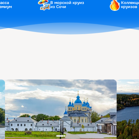
ласса
В морской круиз
Коллекц
ремиум
из Сочи
круизов