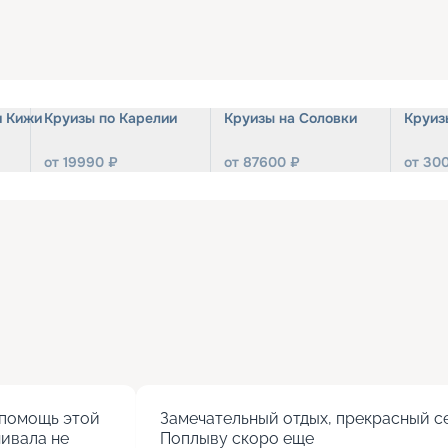
и Кижи
Круизы по Карелии
Круизы на Соловки
Круиз
от
19990
₽
от
87600
₽
от
30
помощь этой 
Замечательный отдых, прекрасный се
ивала не 
Поплыву скоро еще
