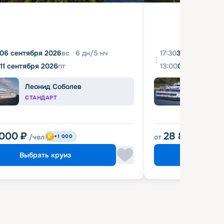
06 сентября 2026
вс
6
дн
/
5
нч
17:30
31 августа 20
11 сентября 2026
пт
13:00
04 сентября 
Леонид Соболев
Башк
СТАНДАРТ
ЭКОН
 000
₽
28 800
₽
/чел
от
/чел
+1 000
Выбрать круиз
Выбрат