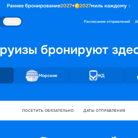
Раннее бронирование
2027
+
2027
миль каждому
Яхты
Расписание отправлений
А
руизы бронируют
зде
Морские
ЖД
ПОСЕТИТЬ ОБЯЗАТЕЛЬНО
ДАТЫ ОТПРАВЛЕНИЯ