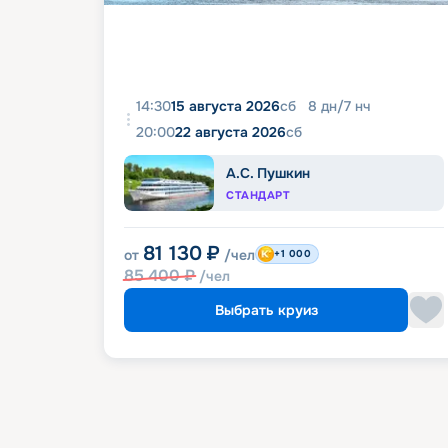
14:30
15 августа 2026
сб
8
дн
/
7
нч
20:00
22 августа 2026
сб
А.С. Пушкин
СТАНДАРТ
81 130
₽
от
/чел
+1 000
85 400
₽
/чел
Выбрать круиз