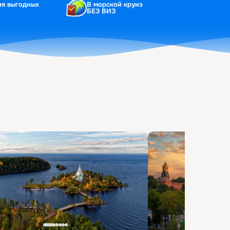
ия выгодных
В морской круиз
БЕЗ ВИЗ