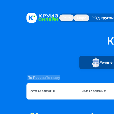
Река
Море
Ж/д круизы
К
Речные
По России
По миру
ОТПРАВЛЕНИЯ
НАПРАВЛЕНИЕ