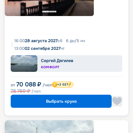
16:00
28 августа 2027
сб
6
дн
/
5
нч
13:00
02 сентября 2027
чт
Сергей Дягилев
КОМФОРТ
70 088
₽
от
/чел
+2 027
78 750
₽
/чел
Выбрать круиз