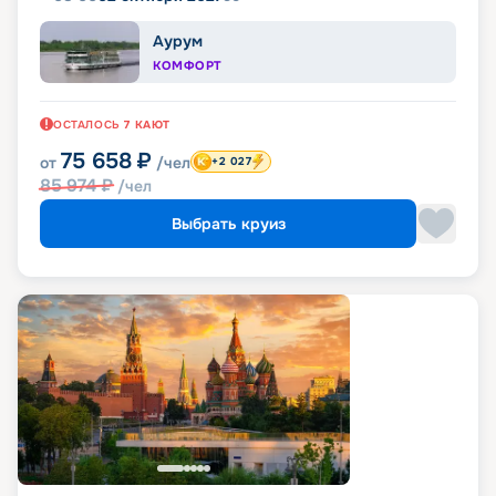
Аурум
КОМФОРТ
ОСТАЛОСЬ
7
КАЮТ
75 658
₽
от
/чел
+2 027
85 974
₽
/чел
Выбрать круиз