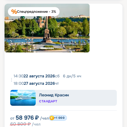
Спецпредложение - 3%
14:30
22 августа 2026
сб
6
дн
/
5
нч
18:00
27 августа 2026
чт
Леонид Красин
СТАНДАРТ
58 976
₽
от
/чел
+1 000
60 800
₽
/чел