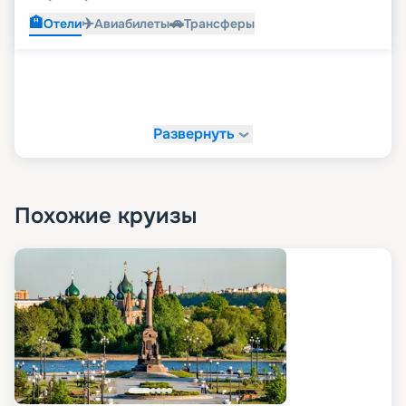
🏨
✈️
🚗
Отели
Авиабилеты
Трансферы
Развернуть
Похожие круизы