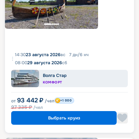
14:30
23 августа 2026
вс
7
дн
/
6
нч
08:00
29 августа 2026
сб
Волга Стар
КОМФОРТ
93 442
₽
от
/чел
+1 000
97 335
₽
/чел
Выбрать круиз