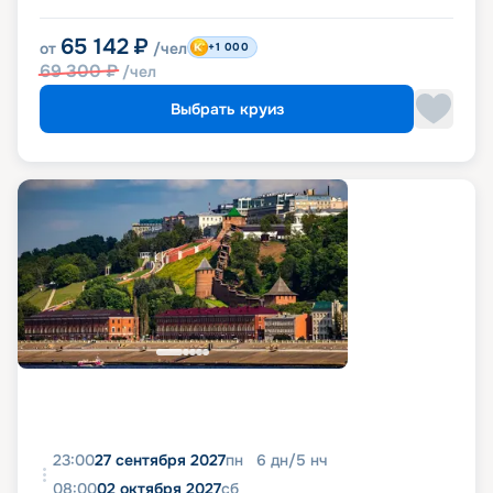
65 142
₽
от
/чел
+1 000
69 300
₽
/чел
Выбрать круиз
23:00
27 сентября 2027
пн
6
дн
/
5
нч
08:00
02 октября 2027
сб