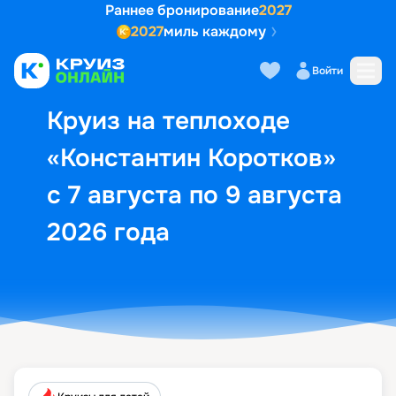
Раннее бронирование
2027
2027
миль каждому
Описание
Выбор кают
Маршрут и экск
Войти
Круиз на теплоходе
«Константин Коротков»
с 7 августа по 9 августа
2026 года