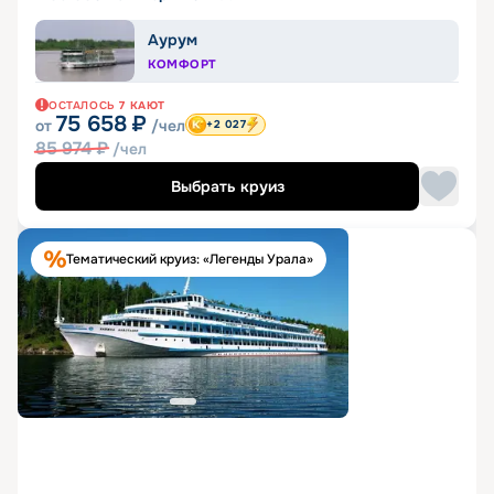
Аурум
КОМФОРТ
ОСТАЛОСЬ
7
КАЮТ
75 658
₽
от
/чел
+2 027
85 974
₽
/чел
Выбрать круиз
Тематический круиз: «Легенды Урала»