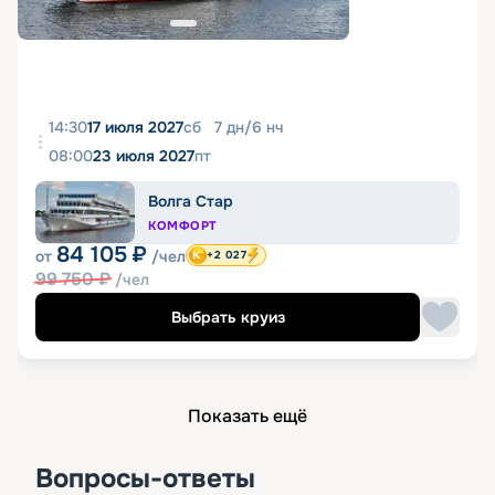
14:30
17 июля 2027
сб
7
дн
/
6
нч
08:00
23 июля 2027
пт
Волга Стар
КОМФОРТ
84 105
₽
от
/чел
+2 027
99 750
₽
/чел
Выбрать круиз
Показать ещё
Вопросы-ответы