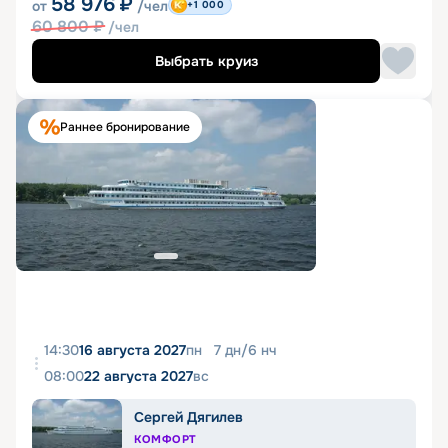
58 976
₽
от
/чел
+1 000
60 800
₽
/чел
Выбрать круиз
Раннее бронирование
14:30
16 августа 2027
пн
7
дн
/
6
нч
08:00
22 августа 2027
вс
Сергей Дягилев
КОМФОРТ