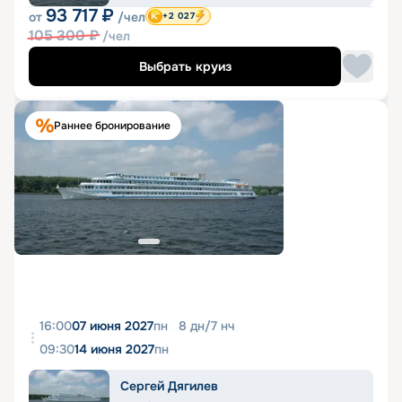
93 717
₽
от
/чел
+2 027
105 300
₽
/чел
Выбрать круиз
Раннее бронирование
16:00
07 июня 2027
пн
8
дн
/
7
нч
09:30
14 июня 2027
пн
Сергей Дягилев