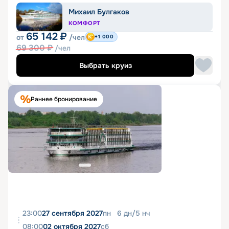
Михаил Булгаков
КОМФОРТ
65 142
₽
от
/чел
+1 000
69 300
₽
/чел
Выбрать круиз
Раннее бронирование
23:00
27 сентября 2027
пн
6
дн
/
5
нч
08:00
02 октября 2027
сб