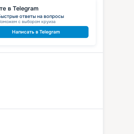
236 782
₽
/ турист
от
е в Telegram
пенсионерам
а
Быстрые ответы на вопросы
ведомств
 сотрудникам силовых
Поможем с выбором круиза
ветеранам
а
семьям
а многодетным
Написать в Telegram
годный курс»: скидка 15%!