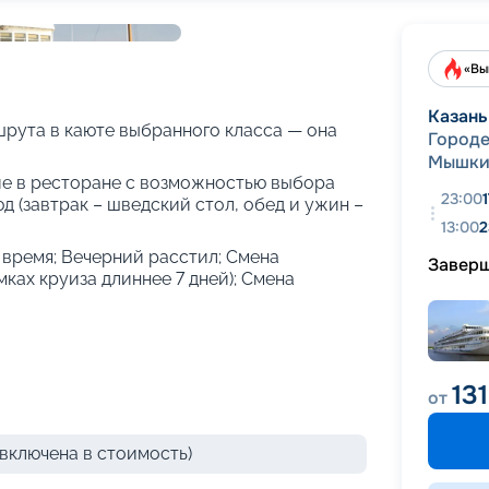
+
30
фотографий
«Вы
Казань
рута в каюте выбранного класса — она
Город
Мышки
е в ресторане с возможностью выбора
23:00
 (завтрак – шведский стол, обед и ужин –
13:00
2
е время; Вечерний расстил; Смена
Завер
амках круиза длиннее 7 дней); Смена
13
от
включена в стоимость)