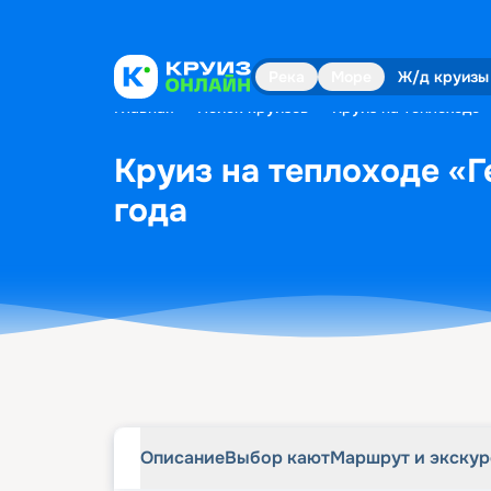
Описание
Выбор кают
Маршрут и экску
Река
Море
Ж/д круизы
Главная
•
Поиск круизов
•
Круиз на теплоходе 
Круиз на теплоходе «Г
года
Описание
Выбор кают
Маршрут и экску