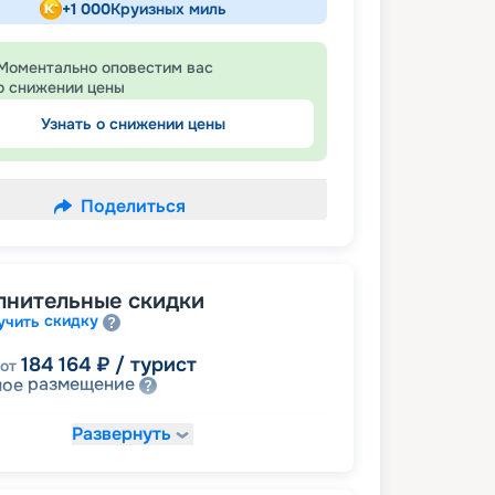
+
1 000
Круизных миль
Моментально оповестим вас
о снижении цены
Узнать о снижении цены
Поделиться
лнительные скидки
скидку
учить
184 164
₽
/ турист
от
размещение
ное
Развернуть
223 627
₽
/ турист
от
детям
а