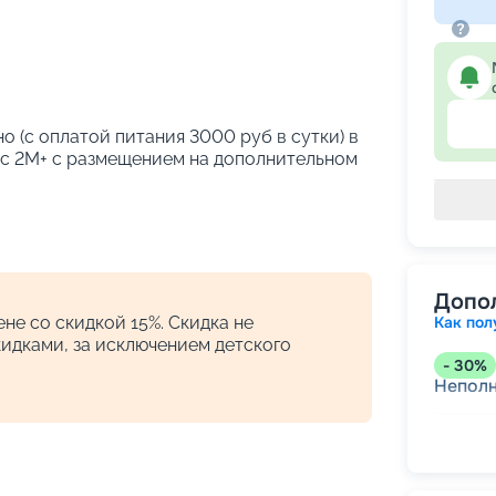
о (с оплатой питания 3000 руб в сутки) в
кс 2М+ с размещением на дополнительном
Допо
не со скидкой 15%. Скидка не
Как пол
кидками, за исключением детского
-
30
%
Непол
-
15
%
Скидк