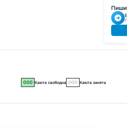
-
10
%
Пишит
Скидк
Скидка
Скидк
Скидк
000
000
Каюта свободна
Каюта занята
«Вы