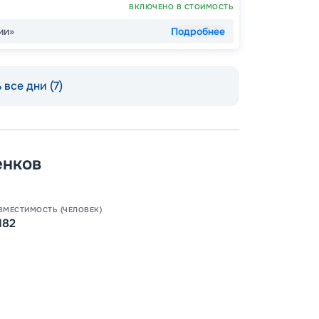
ВКЛЮЧЕНО В СТОИМОСТЬ
ии»
Подробнее
 все дни (7)
Допо
Как пол
енков
-
30
%
Непол
ВМЕСТИМОСТЬ (ЧЕЛОВЕК)
182
-
15
%
Скидк
-
10
%
Пишит
Скидк
Скидка
Скидк