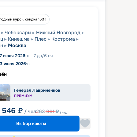
годный курс»: скидка 15%!
Чебоксары
Нижний Новгород
ец
Кинешма
Плес
Кострома
н
Москва
17 июля 2026
пт
7
дн
/
6
нч
3 июля 2026
чт
шён
Генерал Лавриненков
ПРЕМИУМ
1 546
₽
/ чел
263 091
₽
/ чел
Выбор каюты