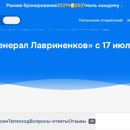
Раннее бронирование
2027
+
2027
миль каждому
рсии
Теплоход
Вопросы-ответы
Отзывы
29
Яхты
Расписание отправлений
А
«Генерал Лавриненков» с 17 июля по 23 июля 2026 года
енерал Лавриненков» с 17 июл
рсии
Теплоход
Вопросы-ответы
Отзывы
29