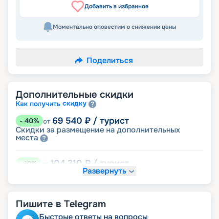
Добавить в избранное
Моментально оповестим о снижении цены
Поделиться
Дополнительные скидки
скидку
Как получить
69 540
₽
/ турист
-
40
%
от
Скидки за размещение на дополнительных
места
104 310
₽
/ турист
-
10
%
от
Развернуть
работникам
Скидка медицинским
Скидка на юбилей свадьбы, кратный 5-ти
годам
преподавателям
Скидка
Пишите в Telegram
Быстрые ответы на вопросы