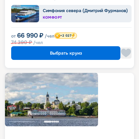
Симфония севера (Дмитрий Фурманов)
КОМФОРТ
66 990
₽
от
/чел
+2 027
74 390
₽
/чел
Выбрать круиз