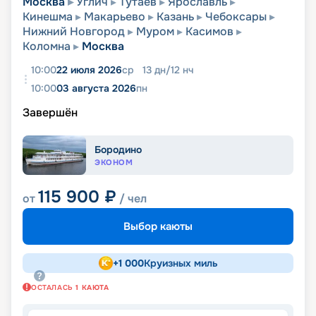
Москва
Углич
Тутаев
Ярославль
Кинешма
Макарьево
Казань
Чебоксары
Нижний Новгород
Муром
Касимов
Коломна
Москва
10:00
22 июля 2026
ср
13
дн
/
12
нч
10:00
03 августа 2026
пн
Завершён
Бородино
ЭКОНОМ
115 900
₽
от
/ чел
Выбор каюты
+
1 000
Круизных миль
ОСТАЛАСЬ
1
КАЮТА