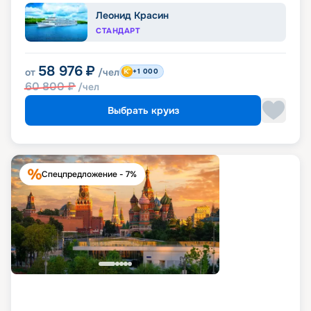
Леонид Красин
СТАНДАРТ
58 976
₽
от
/чел
+1 000
60 800
₽
/чел
Выбрать круиз
Спецпредложение - 7%