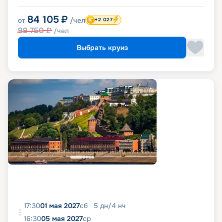
84 105
₽
от
/чел
+2 027
99 750
₽
/чел
Выбрать круиз
17:30
01 мая 2027
сб
5
дн
/
4
нч
16:30
05 мая 2027
ср