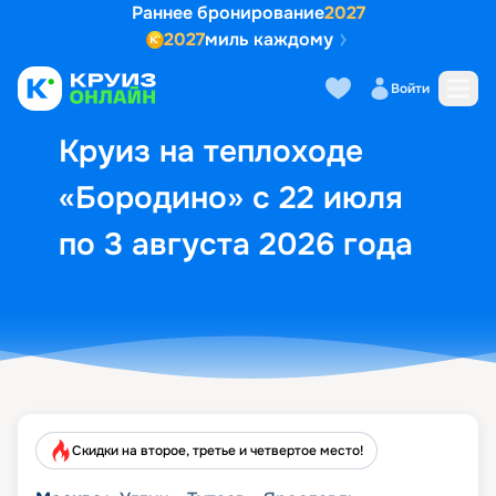
Раннее бронирование
2027
2027
миль каждому
Описание
Выбор кают
Маршрут и экск
Войти
Круиз на теплоходе
«Бородино» с 22 июля
по 3 августа 2026 года
Скидки на второе, третье и четвертое место!