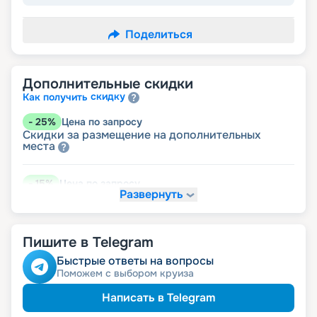
Поделиться
Дополнительные скидки
скидку
Как получить
-
25
%
Цена по запросу
Скидки за размещение на дополнительных
места
-
15
%
Цена по запросу
Развернуть
детям
Скидка
-
5
%
Цена по запросу
Пишите в Telegram
именинникам
Скидка
пенсионерам
Скидка
Быстрые ответы на вопросы
Поможем с выбором круиза
Написать в Telegram