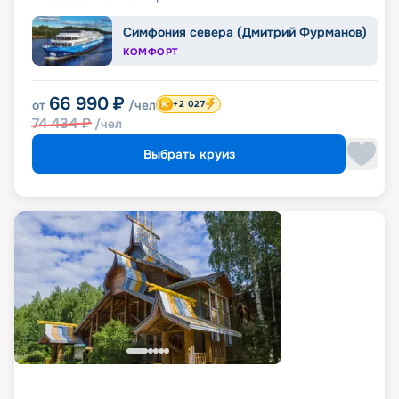
Симфония севера (Дмитрий Фурманов)
КОМФОРТ
66 990
₽
от
/чел
+2 027
74 434
₽
/чел
Выбрать круиз