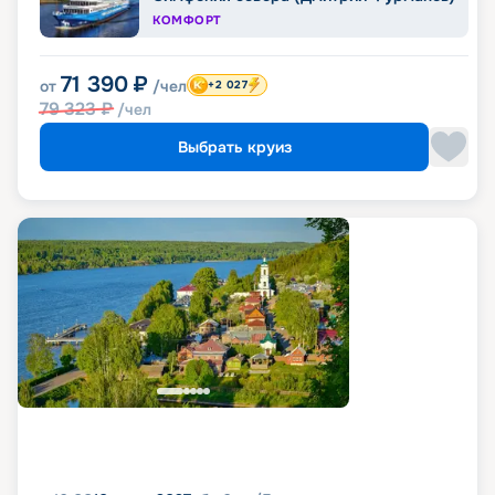
КОМФОРТ
71 390
₽
от
/чел
+2 027
79 323
₽
/чел
Выбрать круиз