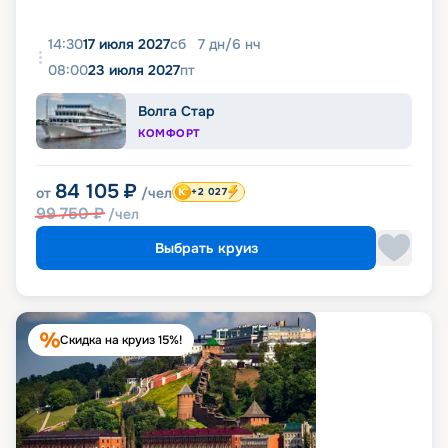
14:30
17 июля 2027
сб
7
дн
/
6
нч
08:00
23 июля 2027
пт
Волга Стар
КОМФОРТ
84 105
₽
от
/чел
+2 027
99 750
₽
/чел
Выбрать круиз
Скидка на круиз 15%!