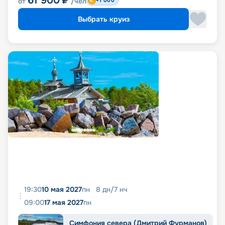
61 900
₽
от
/чел
+1 000
Выбрать круиз
19:30
10 мая 2027
пн
8
дн
/
7
нч
09:00
17 мая 2027
пн
Симфония севера (Дмитрий Фурманов)