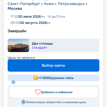
Санкт-Петербург
Кижи
Петрозаводск
Москва
17:30
20 июля 2026
пн
14
дн
/
13
нч
09:00
02 августа 2026
вс
Завершён
Две столицы
СТАНДАРТ
Цена по запросу
Выбор каюты
+
1 000
Круизных миль
Добавить в избранное
Моментально оповестим о снижении цены