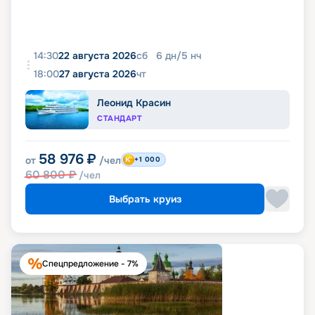
14:30
22 августа 2026
сб
6
дн
/
5
нч
18:00
27 августа 2026
чт
Леонид Красин
СТАНДАРТ
58 976
₽
от
/чел
+1 000
60 800
₽
/чел
Выбрать круиз
Спецпредложение - 7%