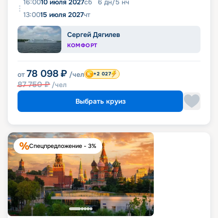
16:00
10 июля 2027
сб
6
дн
/
5
нч
13:00
15 июля 2027
чт
Сергей Дягилев
КОМФОРТ
78 098
₽
от
/чел
+2 027
87 750
₽
/чел
Выбрать круиз
Спецпредложение - 3%