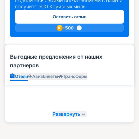
Поделитесь своими впечатлениями с нами и
получите
500
Круизных миль
Оставить отзыв
+
500
Выгодные предложения от наших
партнеров
🏨
✈️
🚗
Отели
Авиабилеты
Трансферы
Развернуть