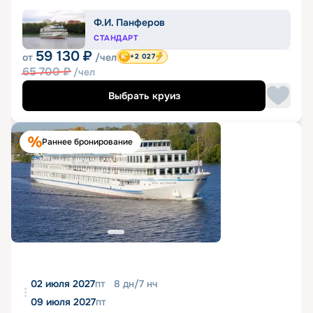
Ф.И. Панферов
СТАНДАРТ
59 130
₽
от
/чел
+2 027
65 700
₽
/чел
Выбрать круиз
Раннее бронирование
02 июля 2027
пт
8
дн
/
7
нч
09 июля 2027
пт