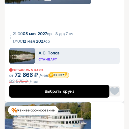
21:00
05 мая 2027
ср
8
дн
/
7
нч
17:00
12 мая 2027
ср
А.С. Попов
СТАНДАРТ
ОСТАЛОСЬ
5
КАЮТ
72 666
₽
от
/чел
+2 027
82 575
₽
/чел
Выбрать круиз
Раннее бронирование