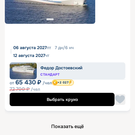
06 августа 2027
пт
7
дн
/
6
нч
12 августа 2027
чт
Федор Достоевский
СТАНДАРТ
65 430
₽
от
/чел
+2 027
72 700
₽
/чел
Выбрать круиз
Показать ещё