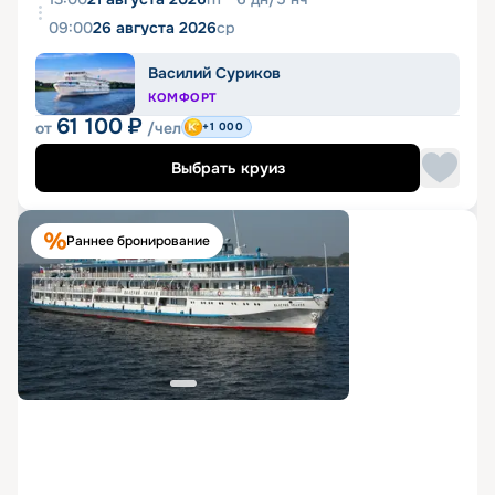
09:00
26 августа 2026
ср
Василий Суриков
КОМФОРТ
61 100
₽
от
/чел
+1 000
Выбрать круиз
Раннее бронирование