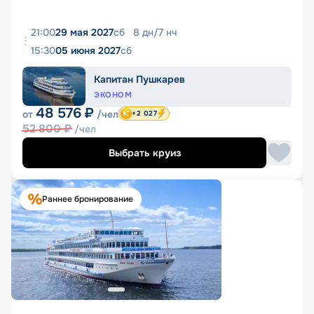
21:00
29 мая 2027
сб
8
дн
/
7
нч
15:30
05 июня 2027
сб
Капитан Пушкарев
ЭКОНОМ
48 576
₽
от
/чел
+2 027
52 800
₽
/чел
Выбрать круиз
Раннее бронирование