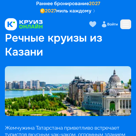
Раннее бронирование
2027
2027
миль каждому
Войти
ГЛАВНАЯ
•
ПОПУЛЯРНЫЕ НАПРАВЛЕНИЯ
•
РЕЧНЫЕ КРУИЗЫ ИЗ КАЗАНИ
Речные круизы из
Казани
Жемчужина Татарстана приветливо встречает
туристов вкусным чак-чаком, огромным зданием