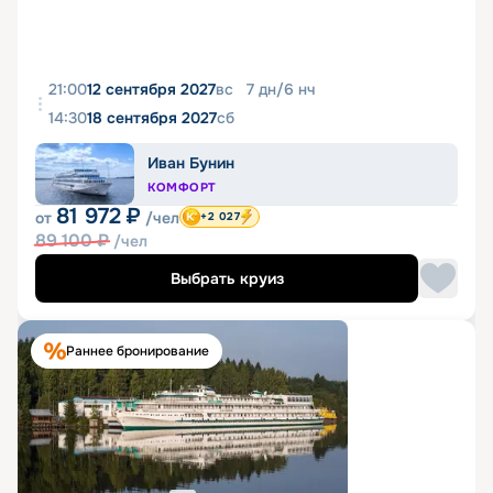
21:00
12 сентября 2027
вс
7
дн
/
6
нч
14:30
18 сентября 2027
сб
Иван Бунин
КОМФОРТ
81 972
₽
от
/чел
+2 027
89 100
₽
/чел
Выбрать круиз
Раннее бронирование