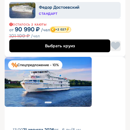
Федор Достоевский
СТАНДАРТ
ОСТАЛОСЬ
2
КАЮТЫ
90 990
₽
от
/чел
+2 027
101 100
₽
/чел
Выбрать круиз
Спецпредложение - 10%
13:00
21 августа 2026
пт
6
дн
/
5
нч