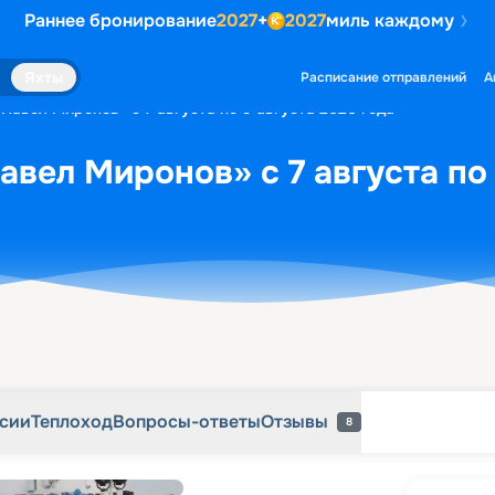
Раннее бронирование
2027
+
2027
миль каждому
рсии
Теплоход
Вопросы-ответы
Отзывы
8
Яхты
Расписание отправлений
А
«Павел Миронов» с 7 августа по 9 августа 2026 года
авел Миронов» с 7 августа по 
рсии
Теплоход
Вопросы-ответы
Отзывы
8