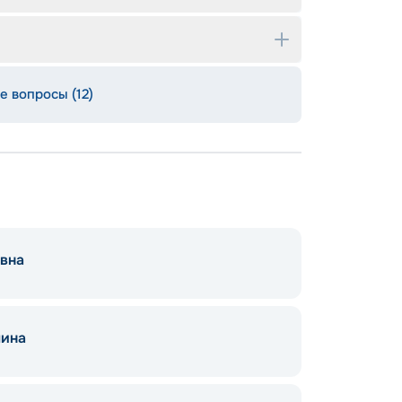
е вопросы (12)
евна
шина