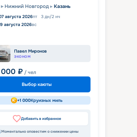
Нижний Новгород
Казань
07 августа 2026
пт
3
дн
/
2
нч
9 августа 2026
вс
Павел Миронов
ЭКОНОМ
 000
₽
/ чел
Выбор каюты
+
1 000
Круизных миль
Добавить в избранное
Моментально оповестим о снижении цены