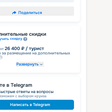
Поделиться
лнительные скидки
скидку
учить
26 400
₽
/ турист
от
 за размещение на дополнительных
Развернуть
30 800
₽
/ турист
от
размещение
ное
е в Telegram
39 600
₽
/ турист
от
Быстрые ответы на вопросы
детям
а
Поможем с выбором круиза
пенсионерам
а
Написать в Telegram