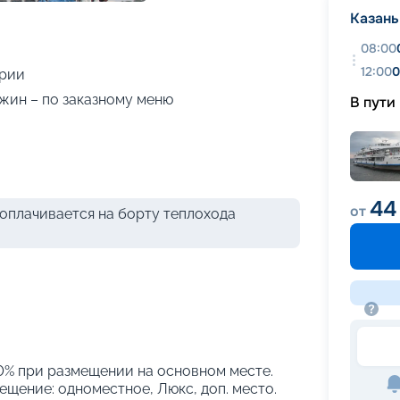
+
18
фотографий
Казань
08:00
12:00
0
ории
ужин – по заказному меню
В пути
44
от
оплачивается на борту теплохода
10% при размещении на основном месте.
щение: одноместное, Люкс, доп. место.