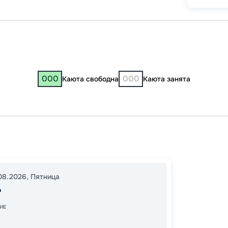
000
000
Каюта свободна
Каюта занята
Казань
08:00
08.2026
,
Пятница
12:00
0
ь
В пути
ИЕ