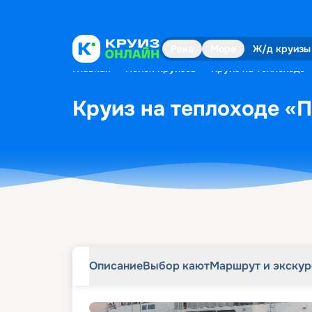
Описание
Выбор кают
Маршрут и экску
Река
Море
Ж/д круизы
Главная
•
Поиск круизов
•
Круиз на теплоходе 
Круиз на теплоходе «П
Описание
Выбор кают
Маршрут и экску