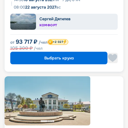
08:00
22 августа 2027
вс
Сергей Дягилев
КОМФОРТ
93 717
₽
от
/чел
+2 027
105 300
₽
/чел
Выбрать круиз