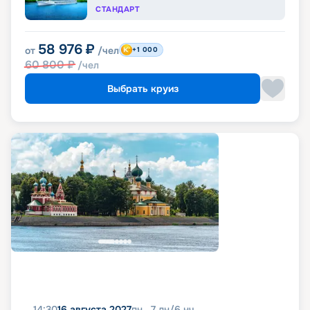
СТАНДАРТ
58 976
₽
от
/чел
+1 000
60 800
₽
/чел
Выбрать круиз
14:30
16 августа 2027
пн
7
дн
/
6
нч