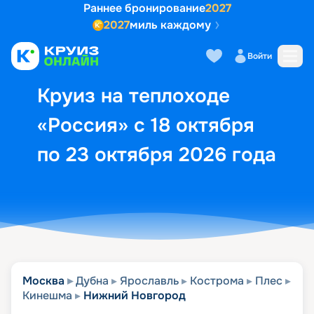
Раннее бронирование
2027
2027
миль каждому
Описание
Выбор кают
Маршрут и экск
Войти
Круиз на теплоходе
«Россия» с 18 октября
по 23 октября 2026 года
Москва
Дубна
Ярославль
Кострома
Плес
Кинешма
Нижний Новгород