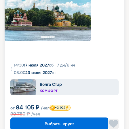
14:30
17 июля 2027
сб
7
дн
/
6
нч
08:00
23 июля 2027
пт
Волга Стар
КОМФОРТ
84 105
₽
от
/чел
+2 027
99 750
₽
/чел
Выбрать круиз