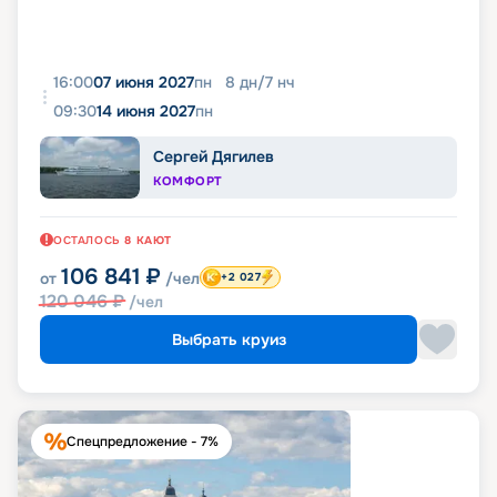
16:00
07 июня 2027
пн
8
дн
/
7
нч
09:30
14 июня 2027
пн
Сергей Дягилев
КОМФОРТ
ОСТАЛОСЬ
8
КАЮТ
106 841
₽
от
/чел
+2 027
120 046
₽
/чел
Выбрать круиз
Спецпредложение - 7%