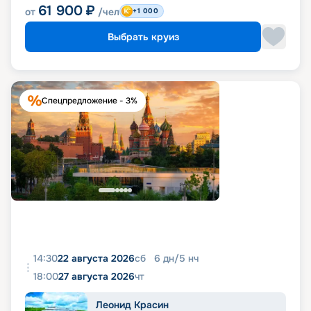
61 900
₽
от
/чел
+1 000
Выбрать круиз
Спецпредложение - 3%
14:30
22 августа 2026
сб
6
дн
/
5
нч
18:00
27 августа 2026
чт
Леонид Красин