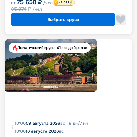
75 658
₽
от
/чел
+2 027
85 974
₽
/чел
Выбрать круиз
Тематический круиз: «Легенды Урала»
10:00
09 августа 2026
вс
8
дн
/
7
нч
10:00
16 августа 2026
вс