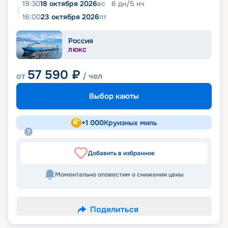
19:30
18 октября 2026
вс
6
дн
/
5
нч
16:00
23 октября 2026
пт
Россия
ЛЮКС
57 590
₽
от
/ чел
Выбор каюты
+
1 000
Круизных миль
Добавить в избранное
Моментально оповестим о снижении цены
Поделиться