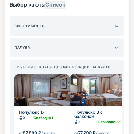
Выбор каюты
Список
ВМЕСТИМОСТЬ
ПАЛУБА
ВЫБЕРИТЕ КЛАСС ДЛЯ ФИЛЬТРАЦИИ НА КАРТЕ
Полулюкс Б
Полулюкс В с
П
балконом
б
2
Свободно
11
2
Свободно
23
57 590
₽
77 290
₽
от
/ место
от
/ место
от