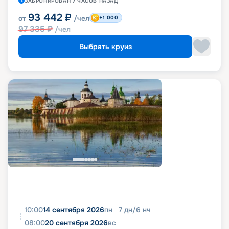
ЗАБРОНИРОВАН
7 ЧАСОВ
НАЗАД
93 442
₽
от
/чел
+1 000
97 335
₽
/чел
Выбрать круиз
10:00
14 сентября 2026
пн
7
дн
/
6
нч
08:00
20 сентября 2026
вс