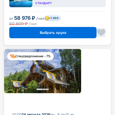
СТАНДАРТ
58 976
₽
от
/чел
+1 000
60 800
₽
/чел
Выбрать круиз
Спецпредложение - 7%
10:00
24 августа 2026
пн
6
дн
/
5
нч