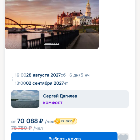
16:00
28 августа 2027
сб
6
дн
/
5
нч
13:00
02 сентября 2027
чт
Сергей Дягилев
КОМФОРТ
70 088
₽
от
/чел
+2 027
78 750
₽
/чел
Выбрать круиз