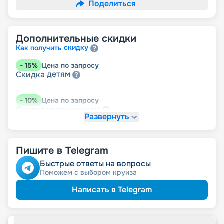
Поделиться
Дополнительные скидки
скидку
Как получить
-
15
%
Цена по запросу
детям
Скидка
-
10
%
Цена по запросу
именинникам
Скидка
Развернуть
Скидка на юбилей свадьбы, кратный 5-ти
годам
молодожёнам
Скидка
Пишите в Telegram
-
5
%
Цена по запросу
Быстрые ответы на вопросы
пенсионерам
Скидка
Поможем с выбором круиза
Написать в Telegram