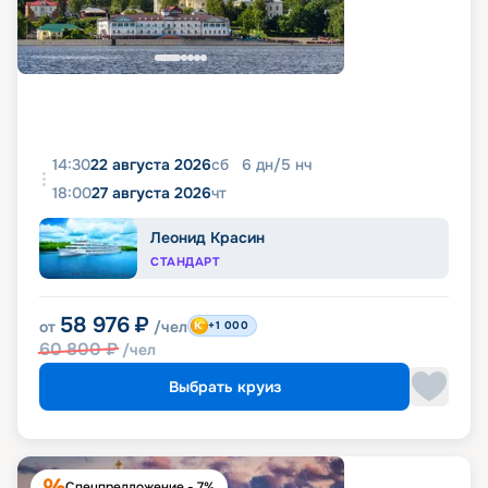
14:30
22 августа 2026
сб
6
дн
/
5
нч
18:00
27 августа 2026
чт
Леонид Красин
СТАНДАРТ
58 976
₽
от
/чел
+1 000
60 800
₽
/чел
Выбрать круиз
Спецпредложение - 7%