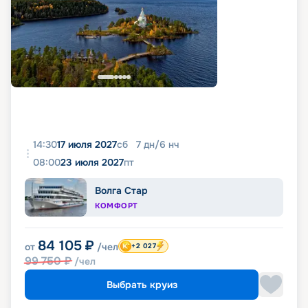
14:30
17 июля 2027
сб
7
дн
/
6
нч
08:00
23 июля 2027
пт
Волга Стар
КОМФОРТ
84 105
₽
от
/чел
+2 027
99 750
₽
/чел
Выбрать круиз