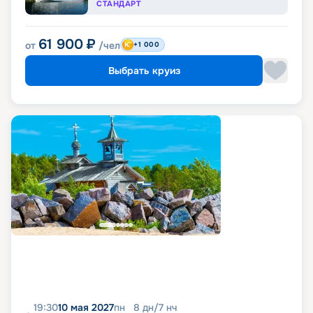
СТАНДАРТ
61 900
₽
от
/чел
+1 000
Выбрать круиз
19:30
10 мая 2027
пн
8
дн
/
7
нч