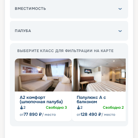
ВМЕСТИМОСТЬ
ПАЛУБА
ВЫБЕРИТЕ КЛАСС ДЛЯ ФИЛЬТРАЦИИ НА КАРТЕ
А2 комфорт
Полулюкс А с
П
(шлюпочная палуба)
балконом
б
2
Свободно
3
2
Свободно
2
77 890
₽
128 490
₽
от
/ место
от
/ место
от