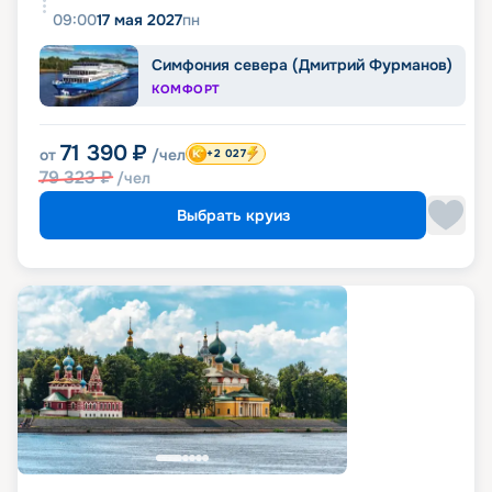
09:00
17 мая 2027
пн
Симфония севера (Дмитрий Фурманов)
КОМФОРТ
71 390
₽
от
/чел
+2 027
79 323
₽
/чел
Выбрать круиз