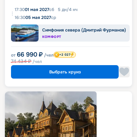
17:30
01 мая 2027
сб
5
дн
/
4
нч
16:30
05 мая 2027
ср
Симфония севера (Дмитрий Фурманов)
КОМФОРТ
66 990
₽
от
/чел
+2 027
74 434
₽
/чел
Выбрать круиз