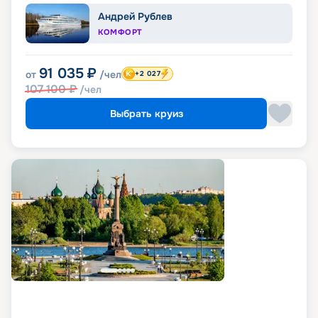
Андрей Рублев
КОМФОРТ
91 035
₽
от
/чел
+2 027
107 100
₽
/чел
Выбрать круиз