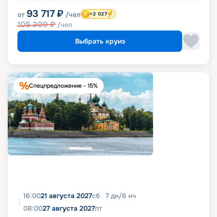
93 717
₽
от
/чел
+2 027
105 300
₽
/чел
Выбрать круиз
Спецпредложение - 15%
16:00
21 августа 2027
сб
7
дн
/
6
нч
08:00
27 августа 2027
пт