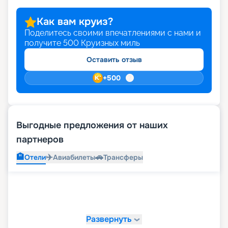
Как вам круиз?
Поделитесь своими впечатлениями с нами и
получите
500
Круизных миль
Оставить отзыв
+
500
Выгодные предложения от наших
партнеров
🏨
✈️
🚗
Отели
Авиабилеты
Трансферы
Развернуть