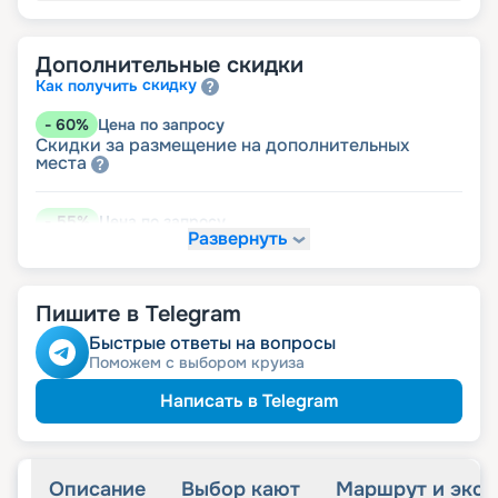
Дополнительные скидки
скидку
Как получить
-
60
%
Цена по запросу
Скидки за размещение на дополнительных
места
-
55
%
Цена по запросу
Развернуть
размещение
Неполное
-
15
%
Цена по запросу
Пишите в Telegram
детям
Скидка
Быстрые ответы на вопросы
Поможем с выбором круиза
-
10
%
Цена по запросу
именинникам
Скидка
Написать в Telegram
молодожёнам
Скидка
Описание
Выбор кают
Маршрут и экск