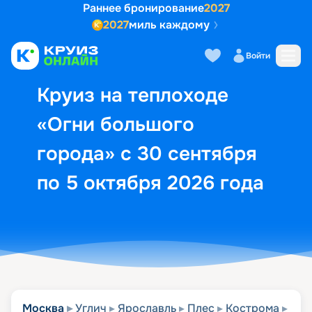
Раннее бронирование
2027
2027
миль каждому
Описание
Выбор кают
Маршрут и экск
Войти
Круиз на теплоходе
«Огни большого
города» с 30 сентября
по 5 октября 2026 года
Москва
Углич
Ярославль
Плес
Кострома