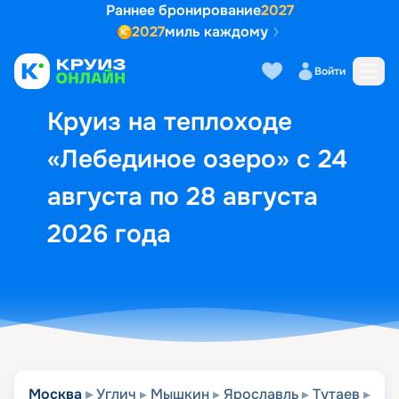
Раннее бронирование
2027
2027
миль каждому
Описание
Выбор кают
Маршрут и экск
Войти
Круиз на теплоходе
«Лебединое озеро» с 24
августа по 28 августа
2026 года
Москва
Углич
Мышкин
Ярославль
Тутаев