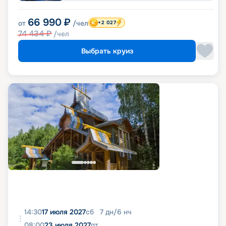
66 990
₽
от
/чел
+2 027
74 434
₽
/чел
Выбрать круиз
14:30
17 июля 2027
сб
7
дн
/
6
нч
08:00
23 июля 2027
пт