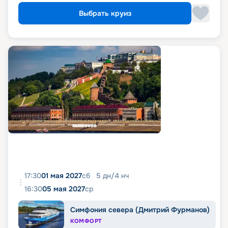
Выбрать круиз
17:30
01 мая 2027
сб
5
дн
/
4
нч
16:30
05 мая 2027
ср
Симфония севера (Дмитрий Фурманов)
КОМФОРТ