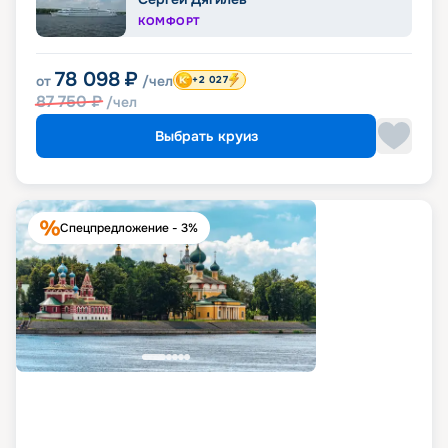
КОМФОРТ
78 098
₽
от
/чел
+2 027
87 750
₽
/чел
Выбрать круиз
Спецпредложение - 3%