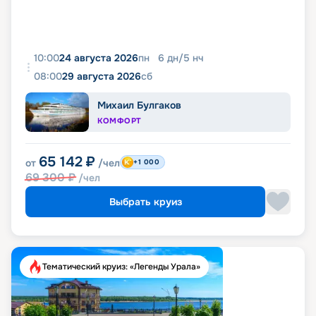
10:00
24 августа 2026
пн
6
дн
/
5
нч
08:00
29 августа 2026
сб
Михаил Булгаков
КОМФОРТ
65 142
₽
от
/чел
+1 000
69 300
₽
/чел
Выбрать круиз
Тематический круиз: «Легенды Урала»