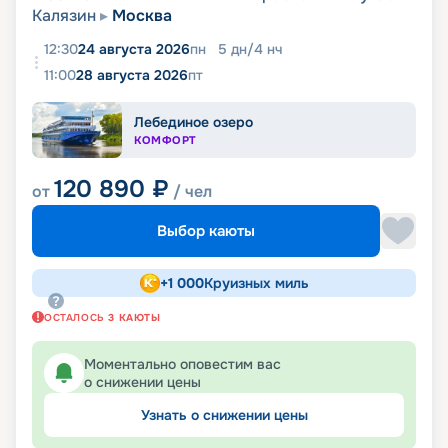
Калязин
Москва
12:30
24 августа 2026
пн
5
дн
/
4
нч
11:00
28 августа 2026
пт
Лебединое озеро
КОМФОРТ
120 890
₽
от
/ чел
Выбор каюты
+
1 000
Круизных миль
ОСТАЛОСЬ
3
КАЮТЫ
Моментально оповестим вас
о снижении цены
Узнать о снижении цены