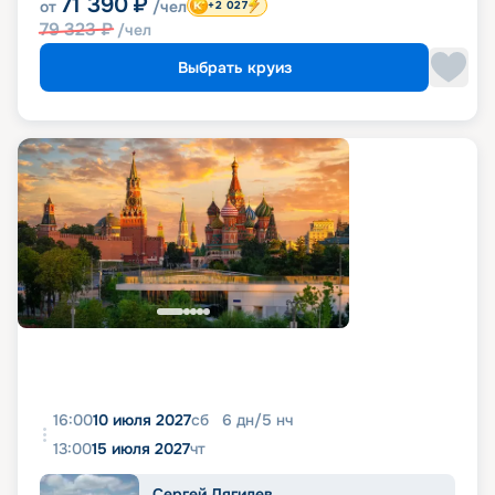
71 390
₽
от
/чел
+2 027
79 323
₽
/чел
Выбрать круиз
16:00
10 июля 2027
сб
6
дн
/
5
нч
13:00
15 июля 2027
чт
Сергей Дягилев