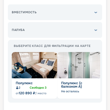
ВМЕСТИМОСТЬ
ПАЛУБА
ВЫБЕРИТЕ КЛАСС ДЛЯ ФИЛЬТРАЦИИ НА КАРТЕ
Полулюкс
Полулюкс (с
П
балконом А)
б
2
Свободно
3
Не осталось
Не
120 890
₽
от
/ место