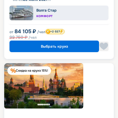
Волга Стар
КОМФОРТ
84 105
₽
от
/чел
+2 027
99 750
₽
/чел
Выбрать круиз
Скидка на круиз 15%!