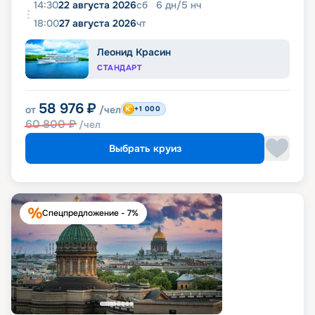
14:30
22 августа 2026
сб
6
дн
/
5
нч
18:00
27 августа 2026
чт
Леонид Красин
СТАНДАРТ
58 976
₽
от
/чел
+1 000
60 800
₽
/чел
Выбрать круиз
Спецпредложение - 7%