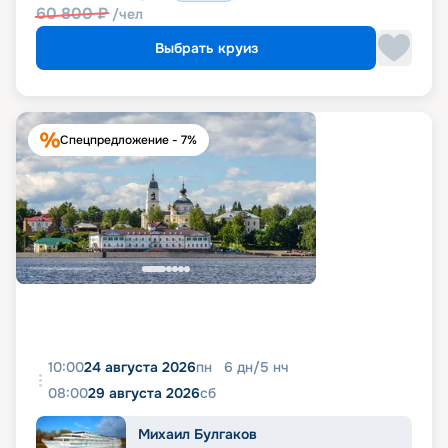
60 800
₽
/чел
Выбрать круиз
Спецпредложение - 7%
10:00
24 августа 2026
пн
6
дн
/
5
нч
08:00
29 августа 2026
сб
Михаил Булгаков