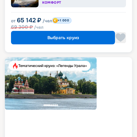
КОМФОРТ
65 142
₽
от
/чел
+1 000
69 300
₽
/чел
Выбрать круиз
Тематический круиз: «Легенды Урала»