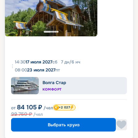
14:30
17 июля 2027
сб
7
дн
/
6
нч
08:00
23 июля 2027
пт
Волга Стар
КОМФОРТ
84 105
₽
от
/чел
+2 027
99 750
₽
/чел
Выбрать круиз