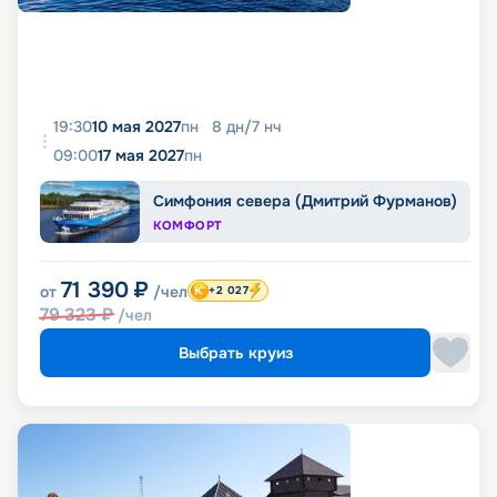
19:30
10 мая 2027
пн
8
дн
/
7
нч
09:00
17 мая 2027
пн
Симфония севера (Дмитрий Фурманов)
КОМФОРТ
71 390
₽
от
/чел
+2 027
79 323
₽
/чел
Выбрать круиз