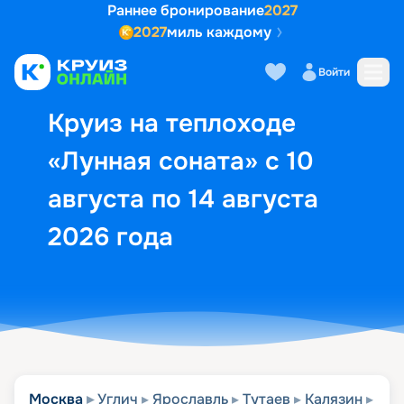
Раннее бронирование
2027
2027
миль каждому
Описание
Выбор кают
Маршрут и экск
Войти
Круиз на теплоходе
«Лунная соната» с 10
августа по 14 августа
2026 года
Москва
Углич
Ярославль
Тутаев
Калязин