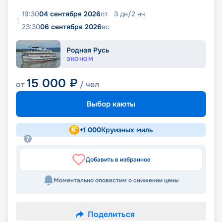
19:30
04 сентября 2026
пт
3
дн
/
2
нч
23:30
06 сентября 2026
вс
Родная Русь
ЭКОНОМ
15 000
₽
от
/ чел
Выбор каюты
+
1 000
Круизных миль
Добавить в избранное
Моментально оповестим о снижении цены
Поделиться