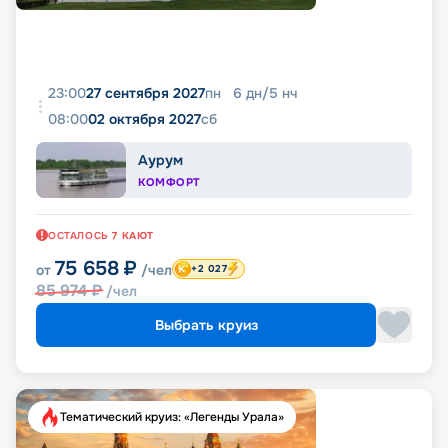
23:00
27 сентября 2027
пн
6
дн
/
5
нч
08:00
02 октября 2027
сб
Аурум
КОМФОРТ
ОСТАЛОСЬ
7
КАЮТ
75 658
₽
от
/чел
+2 027
85 974
₽
/чел
Выбрать круиз
Тематический круиз: «Легенды Урала»