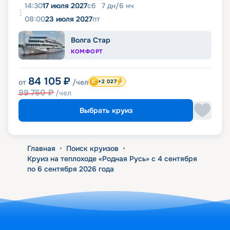
14:30
17 июля 2027
сб
7
дн
/
6
нч
08:00
23 июля 2027
пт
Волга Стар
КОМФОРТ
84 105
₽
от
/чел
+2 027
99 750
₽
/чел
Выбрать круиз
Главная
•
Поиск круизов
•
Круиз на теплоходе «Родная Русь» с 4 сентября
по 6 сентября 2026 года