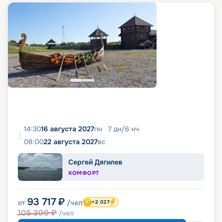
14:30
16 августа 2027
пн
7
дн
/
6
нч
08:00
22 августа 2027
вс
Сергей Дягилев
КОМФОРТ
93 717
₽
от
/чел
+2 027
105 300
₽
/чел