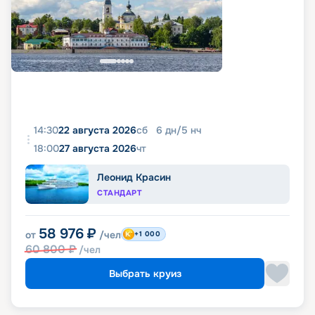
14:30
22 августа 2026
сб
6
дн
/
5
нч
18:00
27 августа 2026
чт
Леонид Красин
СТАНДАРТ
58 976
₽
от
/чел
+1 000
60 800
₽
/чел
Выбрать круиз