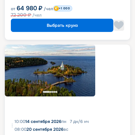
64 980
₽
от
/чел
+1 000
72 200
₽
/чел
Выбрать круиз
10:00
14 сентября 2026
пн
7
дн
/
6
нч
08:00
20 сентября 2026
вс