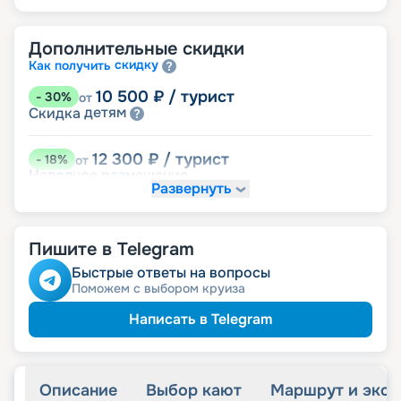
Дополнительные скидки
скидку
Как получить
10 500
₽
/ турист
-
30
%
от
детям
Скидка
12 300
₽
/ турист
-
18
%
от
Неполное размещение
Развернуть
14 250
₽
/ турист
-
5
%
от
пенсионерам
Скидка
Пишите в Telegram
ведомств
Скидка сотрудникам силовых
Быстрые ответы на вопросы
Поможем с выбором круиза
Написать в Telegram
Описание
Выбор кают
Маршрут и экск