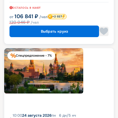
ОСТАЛОСЬ
8
КАЮТ
106 841
₽
от
/чел
+2 027
120 046
₽
/чел
Выбрать круиз
Спецпредложение - 7%
10:00
24 августа 2026
пн
6
дн
/
5
нч