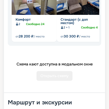
Комфорт
Стандарт (с доп
Л
местом)
2
Свободно
24
2 + 1
Свободно
4
28 200
₽
30 300
₽
от
/ место
от
/ место
от
Схема кают доступна в модальном окне
Открыть схему
Маршрут и экскурсии