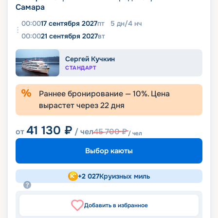
Самара
00:00
17 сентября 2027
пт
5
дн
/
4
нч
00:00
21 сентября 2027
вт
Сергей Кучкин
СТАНДАРТ
Раннее бронирование —
10
%. Цена
вырастет через
22
дня
41 130
₽
от
/ чел
45 700
₽
/ чел
Выбор каюты
+
2 027
Круизных миль
Добавить в избранное