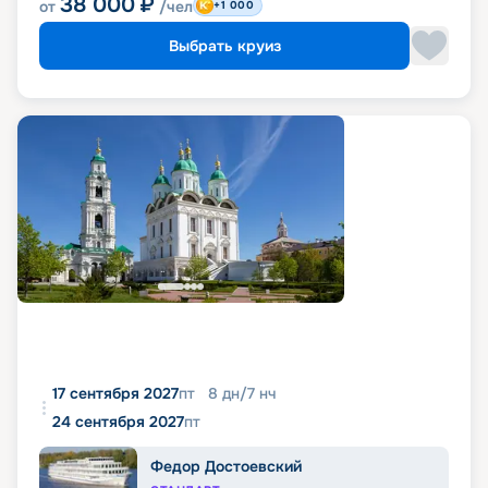
38 000
₽
от
/чел
+1 000
Выбрать круиз
17 сентября 2027
пт
8
дн
/
7
нч
24 сентября 2027
пт
Федор Достоевский