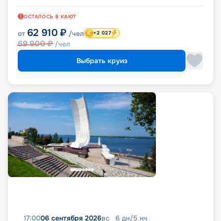
ОСТАЛОСЬ
8
КАЮТ
62 910
₽
от
/чел
+2 027
69 900
₽
/чел
Выбрать круиз
17:00
06 сентября 2026
вс
6
дн
/
5
нч