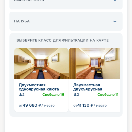
ВМЕСТИМОСТЬ
ПАЛУБА
ВЫБЕРИТЕ КЛАСС ДЛЯ ФИЛЬТРАЦИИ НА КАРТЕ
Двухместная
Двухместная
П
одноярусная каюта
двухъярусная
ч
2
Свободно
16
2
Свободно
11
49 680
₽
41 130
₽
от
/ место
от
/ место
от