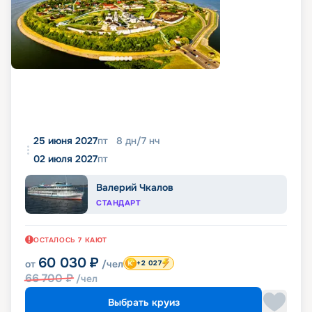
25 июня 2027
пт
8
дн
/
7
нч
02 июля 2027
пт
Валерий Чкалов
СТАНДАРТ
ОСТАЛОСЬ
7
КАЮТ
60 030
₽
от
/чел
+2 027
66 700
₽
/чел
Выбрать круиз