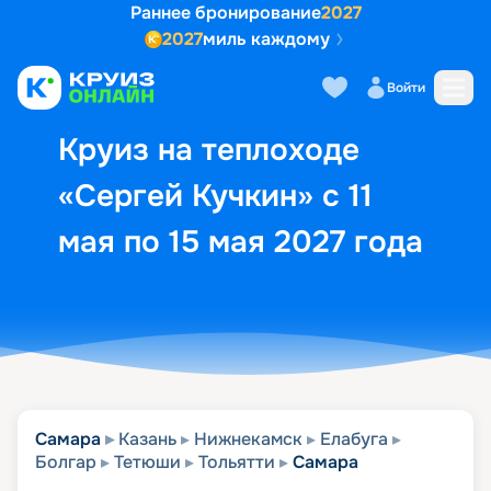
Раннее бронирование
2027
2027
миль каждому
Описание
Выбор кают
Маршрут и экск
Войти
Круиз на теплоходе
«Сергей Кучкин» с 11
мая по 15 мая 2027 года
Самара
Казань
Нижнекамск
Елабуга
Болгар
Тетюши
Тольятти
Самара