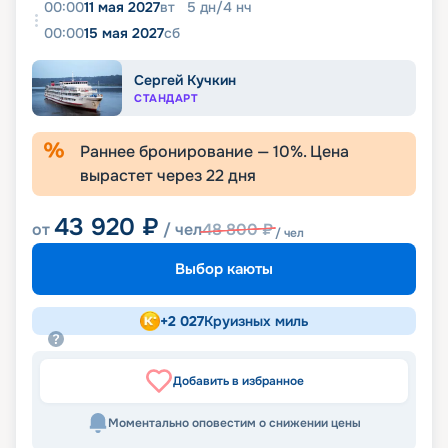
00:00
11 мая 2027
вт
5
дн
/
4
нч
00:00
15 мая 2027
сб
Сергей Кучкин
СТАНДАРТ
Раннее бронирование —
10
%. Цена
вырастет через
22
дня
43 920
₽
от
/ чел
48 800
₽
/ чел
Выбор каюты
+
2 027
Круизных миль
Добавить в избранное
Моментально оповестим о снижении цены