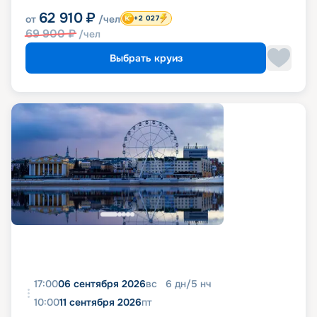
62 910
₽
от
/чел
+2 027
69 900
₽
/чел
Выбрать круиз
17:00
06 сентября 2026
вс
6
дн
/
5
нч
10:00
11 сентября 2026
пт