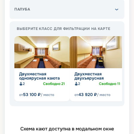
ПАЛУБА
ВЫБЕРИТЕ КЛАСС ДЛЯ ФИЛЬТРАЦИИ НА КАРТЕ
Двухместная
Двухместная
П
одноярусная каюта
двухъярусная
ч
2
Свободно
21
2
Свободно
11
53 100
₽
43 920
₽
от
/ место
от
/ место
от
Схема кают доступна в модальном окне