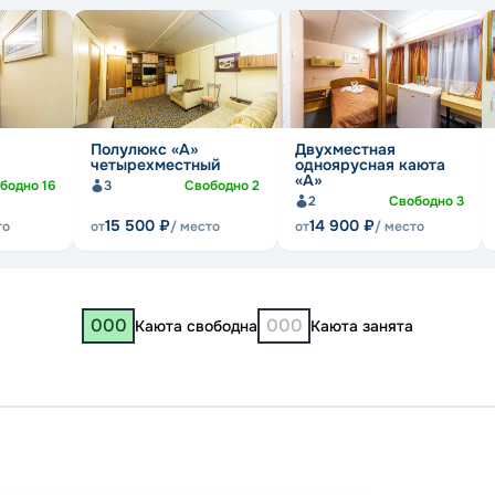
Полулюкс «А»
Двухместная
четырехместный
одноярусная каюта
«А»
бодно
16
3
Свободно
2
2
Свободно
3
15 500
₽
14 900
₽
то
от
/ место
от
/ место
000
000
Каюта свободна
Каюта занята
Самар