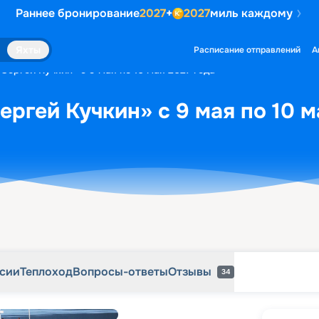
Раннее бронирование
2027
+
2027
миль каждому
рсии
Теплоход
Вопросы-ответы
Отзывы
34
Яхты
Расписание отправлений
А
Сергей Кучкин» с 9 мая по 10 мая 2027 года
ергей Кучкин» с 9 мая по 10 м
рсии
Теплоход
Вопросы-ответы
Отзывы
34