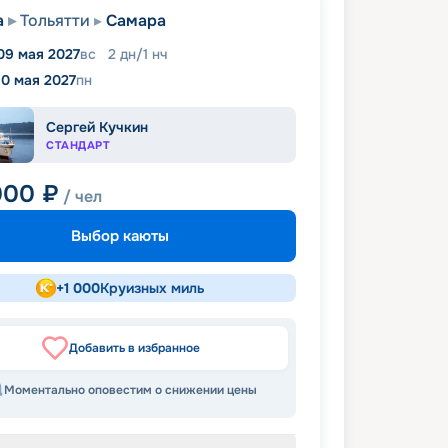
а
Тольятти
Самара
09 мая 2027
вс
2
дн
/
1
нч
10 мая 2027
пн
Сергей Кучкин
СТАНДАРТ
900
₽
/ чел
Выбор каюты
+
1 000
Круизных миль
Добавить в избранное
Моментально оповестим о снижении цены