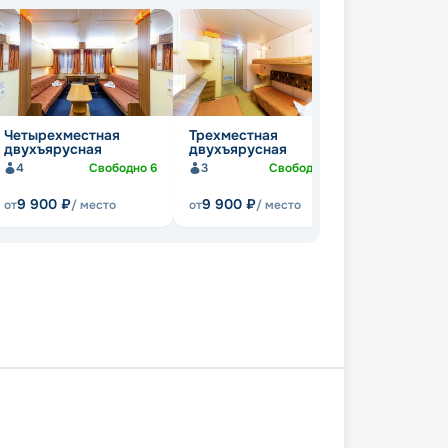
Четырехместная
Трехместная
Полулюкс
двухъярусная
двухъярусная
Не осталось
4
Свободно
6
3
Свободно
12
9 900
₽
9 900
₽
от
/ место
от
/ место
а
Тольятти
Самара