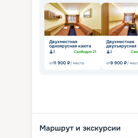
Двухместная
Двухместная
одноярусная каюта
двухъярусная
2
Свободно
21
2
Сво
11 900
₽
9 900
₽
от
/ место
от
/ мес
Маршрут и экскурсии