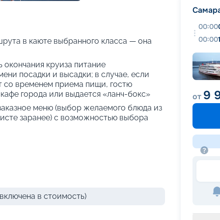
+
34
фотографий
Самар
00:00
00:00
рута в каюте выбранного класса — она
нь окончания круиза питание
ени посадки и высадки; в случае, если
т со временем приема пищи, гостю
9 
кафе города или выдается «ланч-бокс»
от
 заказное меню (выбор желаемого блюда из
исте заранее) с возможностью выбора
включена в стоимость)