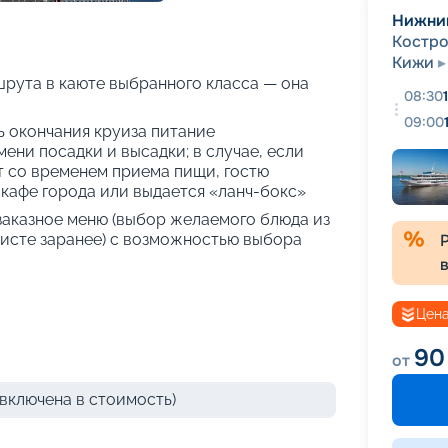
+
47
фотографий
Нижни
Костр
Кижи
рута в каюте выбранного класса — она
08:30
09:00
нь окончания круиза питание
ени посадки и высадки; в случае, если
т со временем приема пищи, гостю
кафе города или выдается «ланч-бокс»
 заказное меню (выбор желаемого блюда из
исте заранее) с возможностью выбора
Цена
90
от
включена в стоимость)