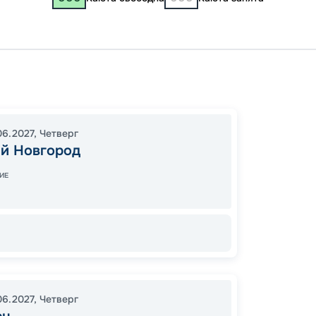
Нижни
Костр
Кижи
06.2027
,
Четверг
08:30
й Новгород
09:00
ИЕ
06.2027
,
Четверг
Цена