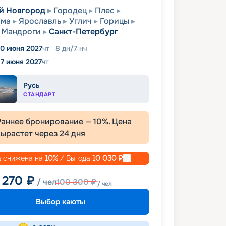
й Новгород
Городец
Плес
ома
Ярославль
Углич
Горицы
Мандроги
Санкт-Петербург
10 июня 2027
чт
8
дн
/
7
нч
17 июня 2027
чт
Русь
СТАНДАРТ
Раннее бронирование —
10
%. Цена
вырастет через
24
дня
 снижена на
10
%
/ Выгода
10 030
₽
 270
₽
/ чел
100 300
₽
/ чел
Выбор каюты