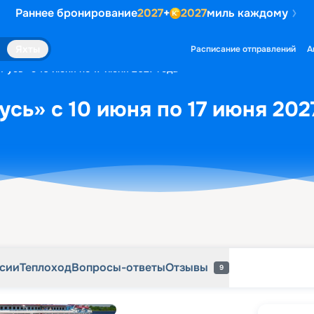
Раннее бронирование
2027
+
2027
миль каждому
рсии
Теплоход
Вопросы-ответы
Отзывы
9
Яхты
Расписание отправлений
А
Русь» с 10 июня по 17 июня 2027 года
усь» с 10 июня по 17 июня 202
рсии
Теплоход
Вопросы-ответы
Отзывы
9