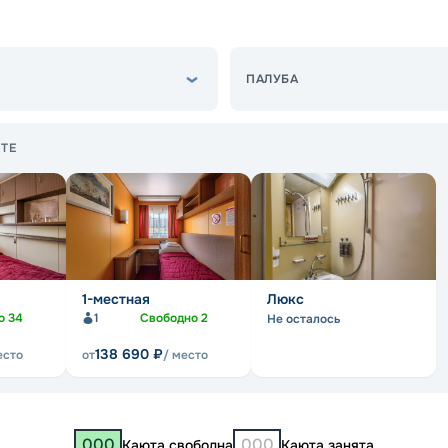
ПАЛУБА
ТЕ
1-местная
Люкс
но
34
1
Свободно
2
Не осталось
138 690
₽
есто
от
/ место
000
000
Каюта свободна
Каюта занята