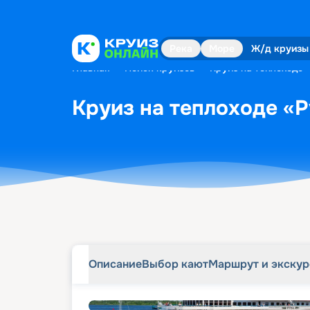
Описание
Выбор кают
Маршрут и экску
Река
Море
Ж/д круизы
Главная
•
Поиск круизов
•
Круиз на теплоходе «
Круиз на теплоходе «Р
Описание
Выбор кают
Маршрут и экску