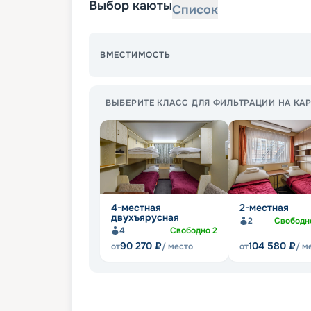
Выбор каюты
Список
ВМЕСТИМОСТЬ
ВЫБЕРИТЕ КЛАСС ДЛЯ ФИЛЬТРАЦИИ НА КАР
4-местная
2-местная
двухъярусная
2
Свобод
4
Свободно
2
90 270
₽
104 580
₽
от
/ место
от
/ м