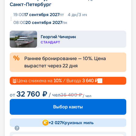
Санкт-Петербург
19:00
17 сентября 2027
пт
4
дн
/
3
нч
08:00
20 сентября 2027
пн
Георгий Чичерин
СТАНДАРТ
Раннее бронирование —
10
%. Цена
вырастет через
22
дня
Цена снижена на
10
%
/ Выгода
3 640
₽
32 760
₽
от
/ чел
36 400
₽
/ чел
Выбор каюты
+
2 027
Круизных миль