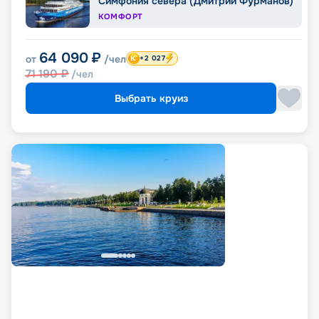
Симфония севера (Дмитрий Фурманов)
КОМФОРТ
64 090
₽
от
/чел
+2 027
71 190
₽
/чел
Выбрать круиз