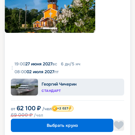
19:00
27 июня 2027
вс
6
дн
/
5
нч
08:00
02 июля 2027
пт
Георгий Чичерин
СТАНДАРТ
62 100
₽
от
/чел
+2 027
69 000
₽
/чел
Выбрать круиз