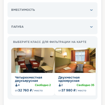
ВМЕСТИМОСТЬ
ПАЛУБА
ВЫБЕРИТЕ КЛАСС ДЛЯ ФИЛЬТРАЦИИ НА КАРТЕ
Четырехместная
Двухместная
О
двухъярусная
одноярусная
4
Свободно
2
2
Свободно
35
32 760
₽
37 980
₽
от
/ место
от
/ место
от