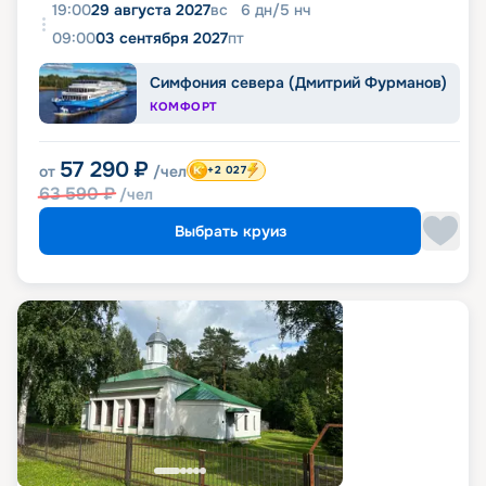
19:00
29 августа 2027
вс
6
дн
/
5
нч
09:00
03 сентября 2027
пт
Симфония севера (Дмитрий Фурманов)
КОМФОРТ
57 290
₽
от
/чел
+2 027
63 590
₽
/чел
Выбрать круиз