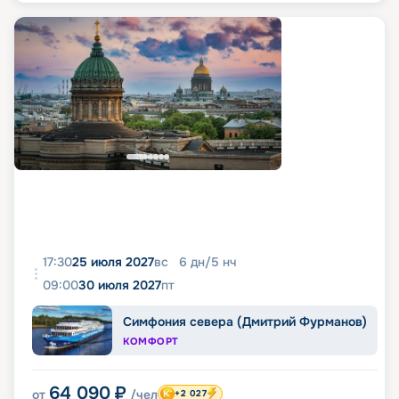
17:30
25 июля 2027
вс
6
дн
/
5
нч
09:00
30 июля 2027
пт
Симфония севера (Дмитрий Фурманов)
КОМФОРТ
64 090
₽
от
/чел
+2 027