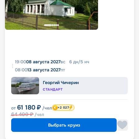
19:00
08 августа 2027
вс
6
дн
/
5
нч
08:00
13 августа 2027
пт
Георгий Чичерин
СТАНДАРТ
61 180
₽
от
/чел
+2 027
64 400
₽
/чел
Выбрать круиз