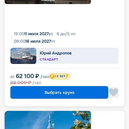
19:00
11 июля 2027
вс
6
дн
/
5
нч
08:00
16 июля 2027
пт
Юрий Андропов
СТАНДАРТ
62 100
₽
от
/чел
+2 027
69 000
₽
/чел
Выбрать круиз