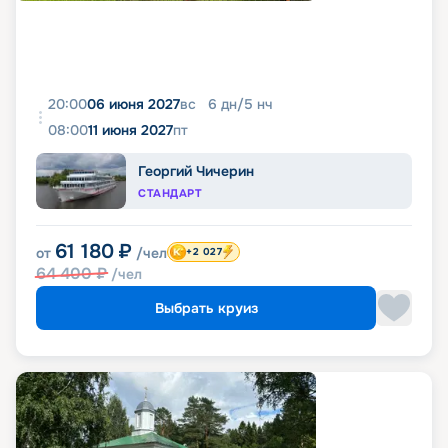
20:00
06 июня 2027
вс
6
дн
/
5
нч
08:00
11 июня 2027
пт
Георгий Чичерин
СТАНДАРТ
61 180
₽
от
/чел
+2 027
64 400
₽
/чел
Выбрать круиз