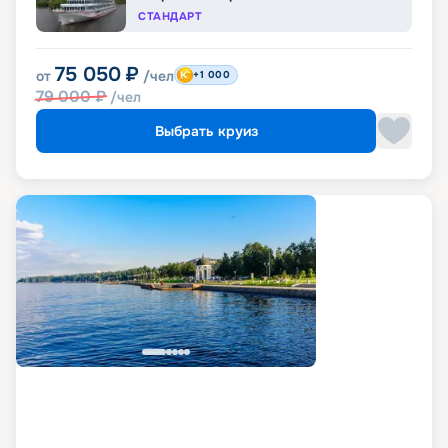
СТАНДАРТ
75 050
₽
от
/чел
+1 000
79 000
₽
/чел
Выбрать круиз