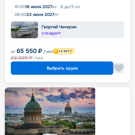
19:00
18 июля 2027
вс
6
дн
/
5
нч
08:00
23 июля 2027
пт
Георгий Чичерин
СТАНДАРТ
65 550
₽
от
/чел
+2 027
69 000
₽
/чел
Выбрать круиз