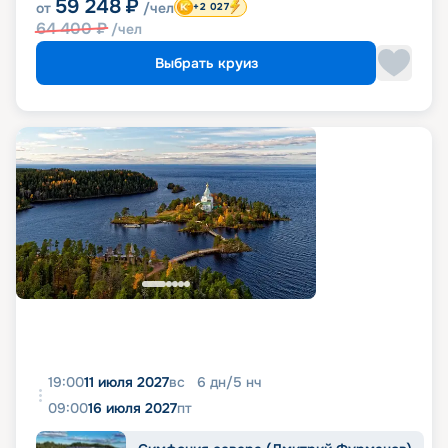
59 248
₽
от
/чел
+2 027
64 400
₽
/чел
Выбрать круиз
19:00
11 июля 2027
вс
6
дн
/
5
нч
09:00
16 июля 2027
пт