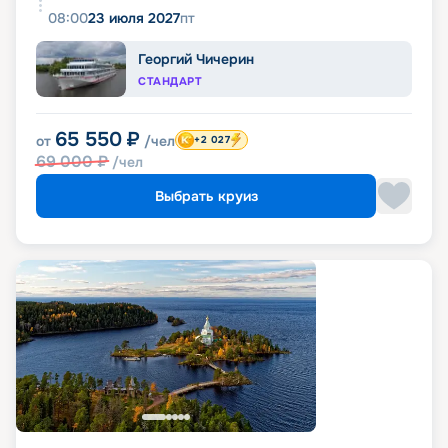
08:00
23 июля 2027
пт
Георгий Чичерин
СТАНДАРТ
65 550
₽
от
/чел
+2 027
69 000
₽
/чел
Выбрать круиз