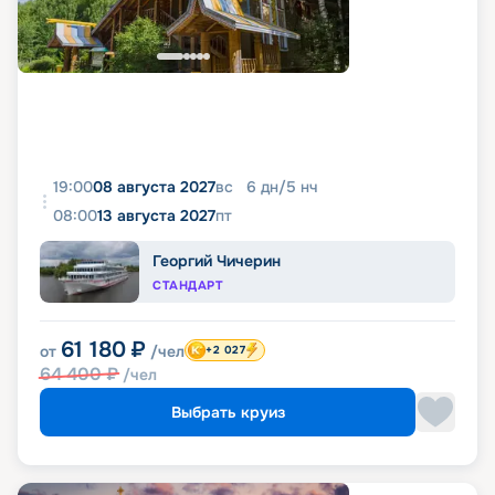
19:00
08 августа 2027
вс
6
дн
/
5
нч
08:00
13 августа 2027
пт
Георгий Чичерин
СТАНДАРТ
61 180
₽
от
/чел
+2 027
64 400
₽
/чел
Выбрать круиз