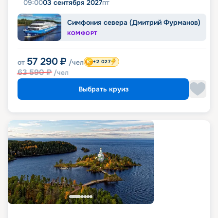
09:00
03 сентября 2027
пт
Симфония севера (Дмитрий Фурманов)
КОМФОРТ
57 290
₽
от
/чел
+2 027
63 590
₽
/чел
Выбрать круиз