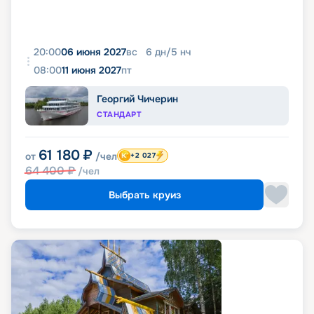
20:00
06 июня 2027
вс
6
дн
/
5
нч
08:00
11 июня 2027
пт
Георгий Чичерин
СТАНДАРТ
61 180
₽
от
/чел
+2 027
64 400
₽
/чел
Выбрать круиз