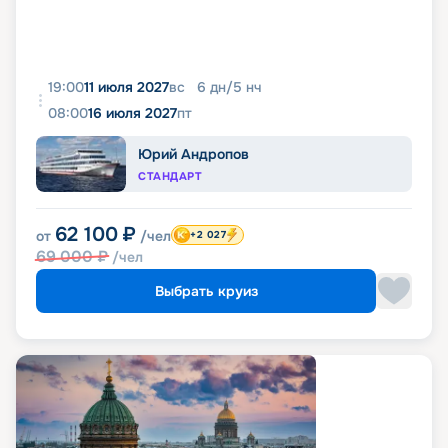
19:00
11 июля 2027
вс
6
дн
/
5
нч
08:00
16 июля 2027
пт
Юрий Андропов
СТАНДАРТ
62 100
₽
от
/чел
+2 027
69 000
₽
/чел
Выбрать круиз