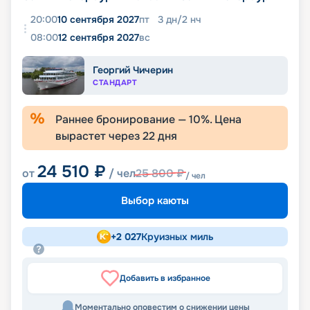
20:00
10 сентября 2027
пт
3
дн
/
2
нч
08:00
12 сентября 2027
вс
Георгий Чичерин
СТАНДАРТ
Раннее бронирование —
10
%. Цена
вырастет через
22
дня
24 510
₽
от
/ чел
25 800
₽
/ чел
Выбор каюты
+
2 027
Круизных миль
Добавить в избранное
Моментально оповестим о снижении цены