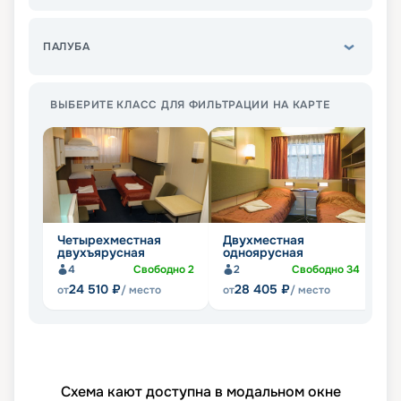
ПАЛУБА
ВЫБЕРИТЕ КЛАСС ДЛЯ ФИЛЬТРАЦИИ НА КАРТЕ
Четырехместная
Двухместная
О
двухъярусная
одноярусная
4
Свободно
2
2
Свободно
34
24 510
₽
28 405
₽
от
/ место
от
/ место
от
Схема кают доступна в модальном окне