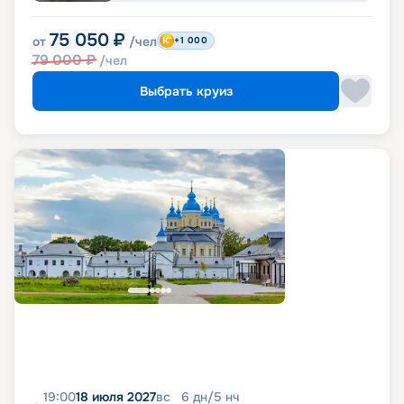
75 050
₽
от
/чел
+1 000
79 000
₽
/чел
Выбрать круиз
19:00
18 июля 2027
вс
6
дн
/
5
нч