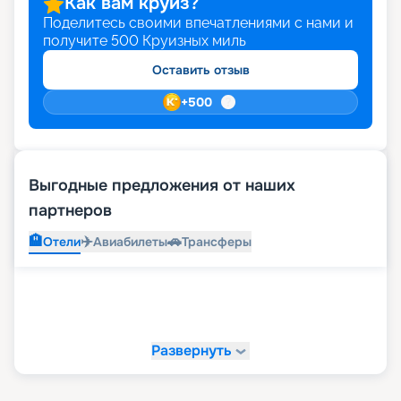
Как вам круиз?
Поделитесь своими впечатлениями с нами и
получите
500
Круизных миль
Оставить отзыв
+
500
Выгодные предложения от наших
партнеров
🏨
✈️
🚗
Отели
Авиабилеты
Трансферы
Развернуть