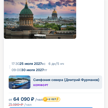
17:30
25 июля 2027
вс
6
дн
/
5
нч
09:00
30 июля 2027
пт
Симфония севера (Дмитрий Фурманов)
КОМФОРТ
64 090
₽
от
/чел
+2 027
71 190
₽
/чел