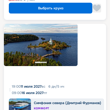
Выбрать круиз
19:00
11 июля 2027
вс
6
дн
/
5
нч
09:00
16 июля 2027
пт
Симфония севера (Дмитрий Фурманов)
КОМФОРТ