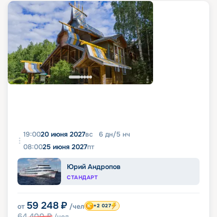
19:00
20 июня 2027
вс
6
дн
/
5
нч
08:00
25 июня 2027
пт
Юрий Андропов
СТАНДАРТ
59 248
₽
от
/чел
+2 027
64 400
₽
/чел