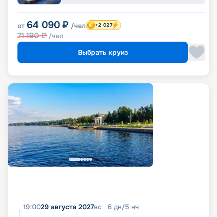
64 090
₽
от
/чел
+2 027
71 190
₽
/чел
Выбрать круиз
19:00
29 августа 2027
вс
6
дн
/
5
нч