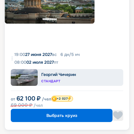
19:00
27 июня 2027
вс
6
дн
/
5
нч
08:00
02 июля 2027
пт
Георгий Чичерин
СТАНДАРТ
62 100
₽
от
/чел
+2 027
69 000
₽
/чел
Выбрать круиз