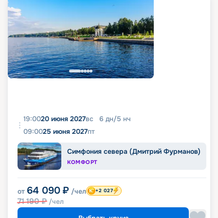
19:00
20 июня 2027
вс
6
дн
/
5
нч
09:00
25 июня 2027
пт
Симфония севера (Дмитрий Фурманов)
КОМФОРТ
64 090
₽
от
/чел
+2 027
71 190
₽
/чел