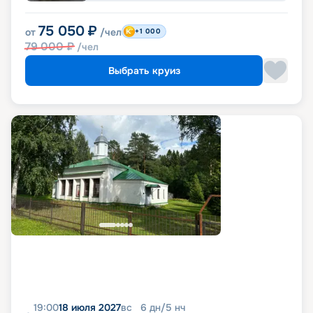
75 050
₽
от
/чел
+1 000
79 000
₽
/чел
Выбрать круиз
19:00
18 июля 2027
вс
6
дн
/
5
нч