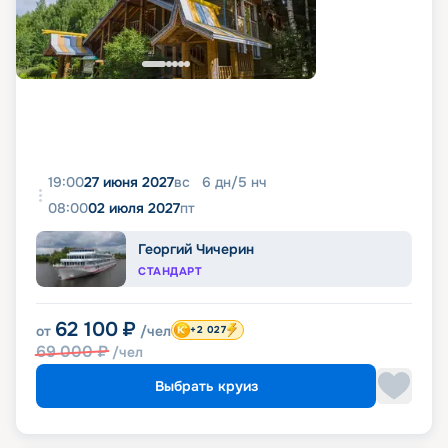
19:00
27 июня 2027
вс
6
дн
/
5
нч
08:00
02 июля 2027
пт
Георгий Чичерин
СТАНДАРТ
62 100
₽
от
/чел
+2 027
69 000
₽
/чел
Выбрать круиз