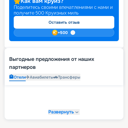
Как вам круиз?
Поделитесь своими впечатлениями с нами и
получите
500
Круизных миль
Оставить отзыв
+
500
Выгодные предложения от наших
партнеров
🏨
✈️
🚗
Отели
Авиабилеты
Трансферы
Развернуть