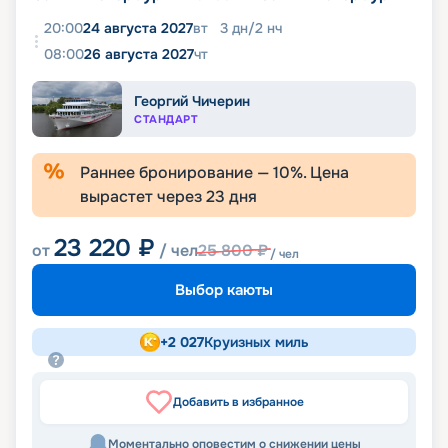
20:00
24 августа 2027
вт
3
дн
/
2
нч
08:00
26 августа 2027
чт
Георгий Чичерин
СТАНДАРТ
Раннее бронирование —
10
%. Цена
вырастет через
23
дня
23 220
₽
от
/ чел
25 800
₽
/ чел
Выбор каюты
+
2 027
Круизных миль
Добавить в избранное
Моментально оповестим о снижении цены