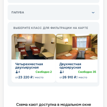
ПАЛУБА
ВЫБЕРИТЕ КЛАСС ДЛЯ ФИЛЬТРАЦИИ НА КАРТЕ
Четырехместная
Двухместная
О
двухъярусная
одноярусная
4
Свободно
2
2
Свободно
35
23 220
₽
26 910
₽
от
/ место
от
/ место
от
Схема кают доступна в модальном окне