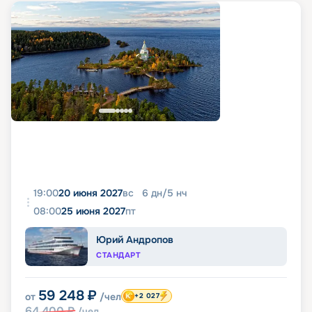
19:00
20 июня 2027
вс
6
дн
/
5
нч
08:00
25 июня 2027
пт
Юрий Андропов
СТАНДАРТ
59 248
₽
от
/чел
+2 027
64 400
₽
/чел