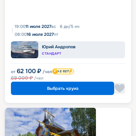
19:00
11 июля 2027
вс
6
дн
/
5
нч
08:00
16 июля 2027
пт
Юрий Андропов
СТАНДАРТ
62 100
₽
от
/чел
+2 027
69 000
₽
/чел
Выбрать круиз