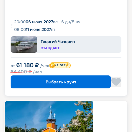
20:00
06 июня 2027
вс
6
дн
/
5
нч
08:00
11 июня 2027
пт
Георгий Чичерин
СТАНДАРТ
61 180
₽
от
/чел
+2 027
64 400
₽
/чел
Выбрать круиз