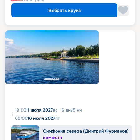
Выбрать круиз
19:00
11 июля 2027
вс
6
дн
/
5
нч
09:00
16 июля 2027
пт
Симфония севера (Дмитрий Фурманов)
КОМФОРТ