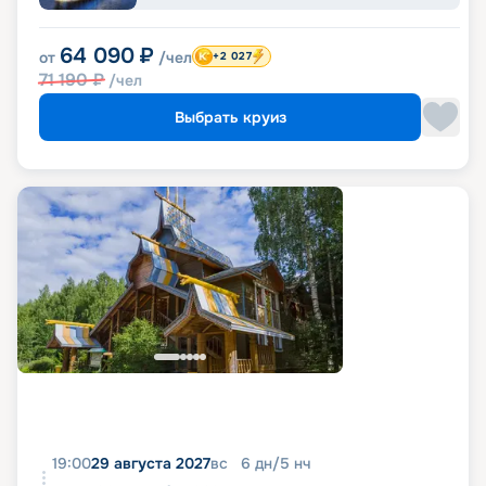
64 090
₽
от
/чел
+2 027
71 190
₽
/чел
Выбрать круиз
19:00
29 августа 2027
вс
6
дн
/
5
нч