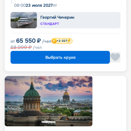
08:00
23 июля 2027
пт
Георгий Чичерин
СТАНДАРТ
65 550
₽
от
/чел
+2 027
69 000
₽
/чел
Выбрать круиз