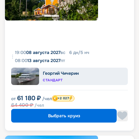
19:00
08 августа 2027
вс
6
дн
/
5
нч
08:00
13 августа 2027
пт
Георгий Чичерин
СТАНДАРТ
61 180
₽
от
/чел
+2 027
64 400
₽
/чел
Выбрать круиз