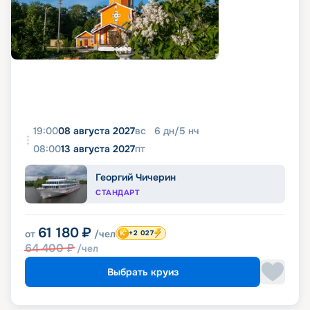
19:00
08 августа 2027
вс
6
дн
/
5
нч
08:00
13 августа 2027
пт
Георгий Чичерин
СТАНДАРТ
61 180
₽
от
/чел
+2 027
64 400
₽
/чел
Выбрать круиз