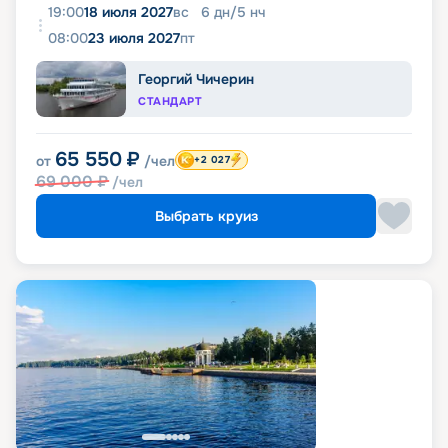
19:00
18 июля 2027
вс
6
дн
/
5
нч
08:00
23 июля 2027
пт
Георгий Чичерин
СТАНДАРТ
65 550
₽
от
/чел
+2 027
69 000
₽
/чел
Выбрать круиз