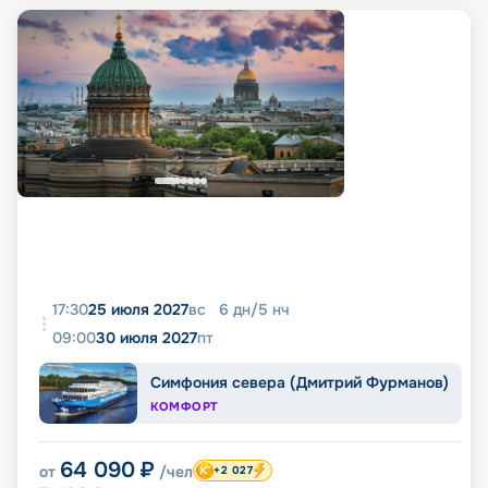
17:30
25 июля 2027
вс
6
дн
/
5
нч
09:00
30 июля 2027
пт
Симфония севера (Дмитрий Фурманов)
КОМФОРТ
64 090
₽
от
/чел
+2 027