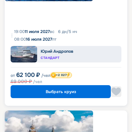
19:00
11 июля 2027
вс
6
дн
/
5
нч
08:00
16 июля 2027
пт
Юрий Андропов
СТАНДАРТ
62 100
₽
от
/чел
+2 027
69 000
₽
/чел
Выбрать круиз