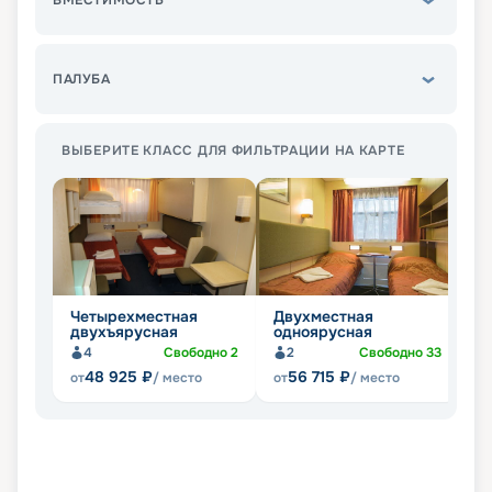
ВМЕСТИМОСТЬ
ПАЛУБА
ВЫБЕРИТЕ КЛАСС ДЛЯ ФИЛЬТРАЦИИ НА КАРТЕ
Четырехместная
Двухместная
О
двухъярусная
одноярусная
4
Свободно
2
2
Свободно
33
48 925
₽
56 715
₽
от
/ место
от
/ место
от