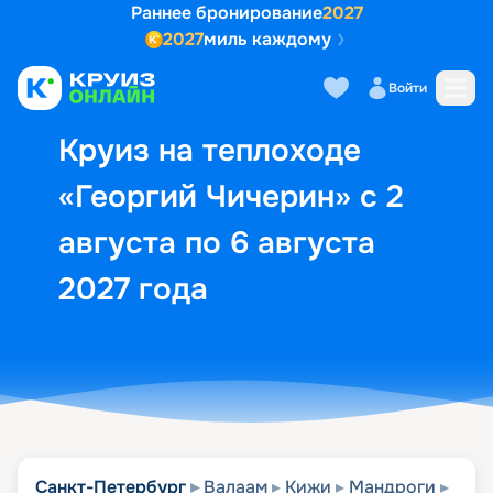
Раннее бронирование
2027
2027
миль каждому
Описание
Выбор кают
Маршрут и экск
Войти
Круиз на теплоходе
«Георгий Чичерин» с 2
августа по 6 августа
2027 года
Санкт-Петербург
Валаам
Кижи
Мандроги