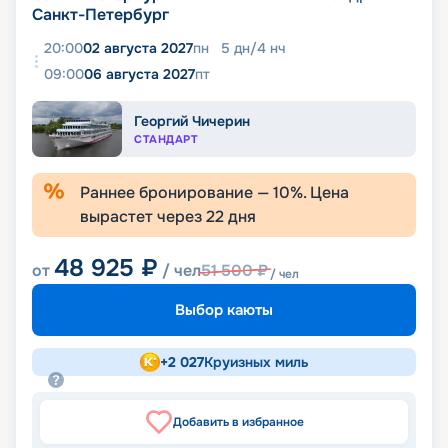
Санкт-Петербург
20:00
02 августа 2027
пн
5
дн
/
4
нч
09:00
06 августа 2027
пт
Георгий Чичерин
СТАНДАРТ
Раннее бронирование —
10
%. Цена
вырастет через
22
дня
48 925
₽
от
/ чел
51 500
₽
/ чел
Выбор каюты
+
2 027
Круизных миль
Добавить в избранное