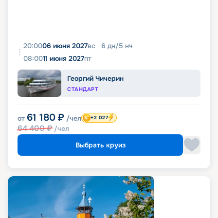
20:00
06 июня 2027
вс
6
дн
/
5
нч
08:00
11 июня 2027
пт
Георгий Чичерин
СТАНДАРТ
61 180
₽
от
/чел
+2 027
64 400
₽
/чел
Выбрать круиз