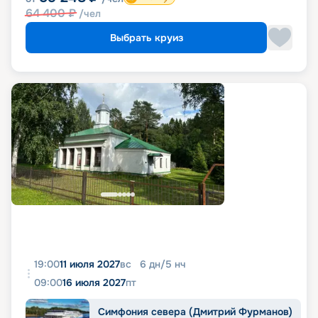
64 400
₽
/чел
Выбрать круиз
19:00
11 июля 2027
вс
6
дн
/
5
нч
09:00
16 июля 2027
пт
Симфония севера (Дмитрий Фурманов)