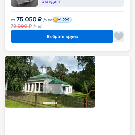
СТАНДАРТ
75 050
₽
от
/чел
+1 000
79 000
₽
/чел
Выбрать круиз