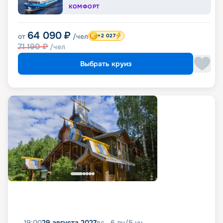
КОМФОРТ
64 090
₽
от
/чел
+2 027
71 190
₽
/чел
Выбрать круиз
19:00
29 августа 2027
вс
6
дн
/
5
нч