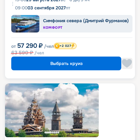
09:00
03 сентября 2027
пт
Симфония севера (Дмитрий Фурманов)
КОМФОРТ
57 290
₽
от
/чел
+2 027
63 590
₽
/чел
Выбрать круиз