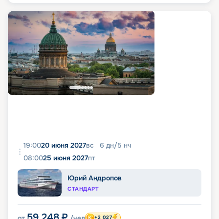
19:00
20 июня 2027
вс
6
дн
/
5
нч
08:00
25 июня 2027
пт
Юрий Андропов
СТАНДАРТ
59 248
₽
от
/чел
+2 027