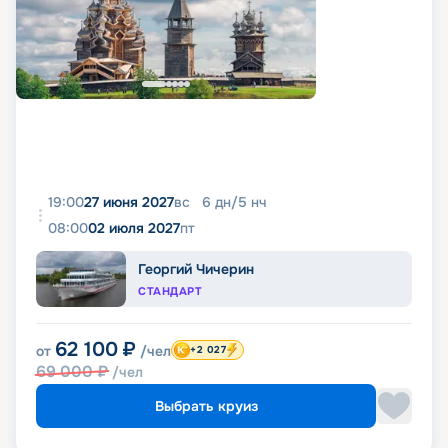
19:00
27 июня 2027
вс
6
дн
/
5
нч
08:00
02 июля 2027
пт
Георгий Чичерин
СТАНДАРТ
62 100
₽
от
/чел
+2 027
69 000
₽
/чел
Выбрать круиз