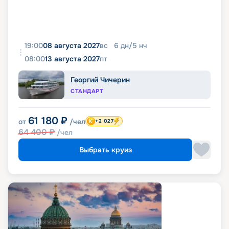
19:00
08 августа 2027
вс
6
дн
/
5
нч
08:00
13 августа 2027
пт
Георгий Чичерин
СТАНДАРТ
61 180
₽
от
/чел
+2 027
64 400
₽
/чел
Выбрать круиз