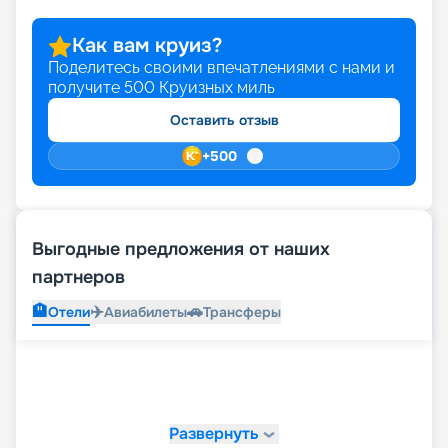
Как вам круиз?
Поделитесь своими впечатлениями с нами и
получите
500
Круизных миль
Оставить отзыв
+
500
Выгодные предложения от наших
партнеров
🏨
✈️
🚗
Отели
Авиабилеты
Трансферы
Развернуть