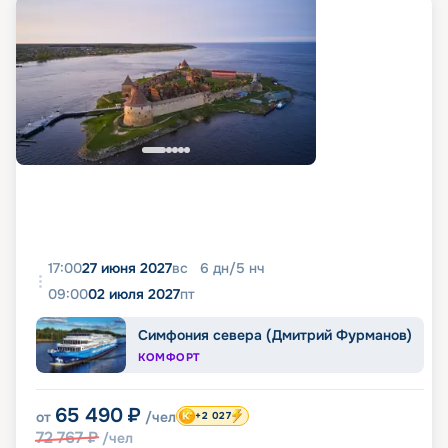
17:00
27 июня 2027
вс
6
дн
/
5
нч
09:00
02 июля 2027
пт
Симфония севера (Дмитрий Фурманов)
КОМФОРТ
65 490
₽
от
/чел
+2 027
72 767
₽
/чел