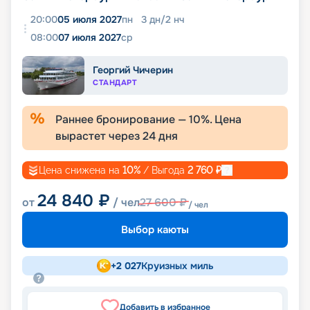
20:00
05 июля 2027
пн
3
дн
/
2
нч
08:00
07 июля 2027
ср
Георгий Чичерин
СТАНДАРТ
Раннее бронирование —
10
%. Цена
вырастет через
24
дня
Цена снижена на
10
%
/ Выгода
2 760
₽
24 840
₽
от
/ чел
27 600
₽
/ чел
Выбор каюты
+
2 027
Круизных миль
Добавить в избранное