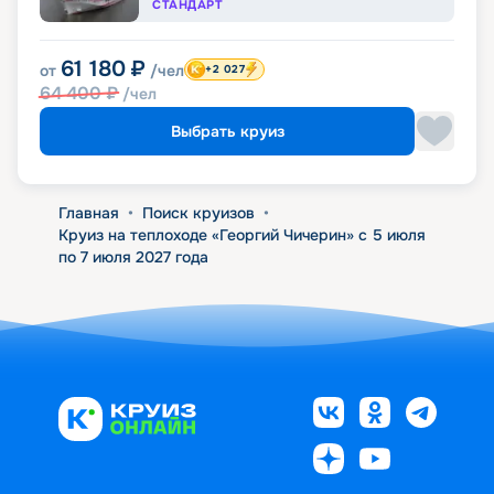
СТАНДАРТ
61 180
₽
от
/чел
+2 027
64 400
₽
/чел
Выбрать круиз
Главная
•
Поиск круизов
•
Круиз на теплоходе «Георгий Чичерин» с 5 июля
по 7 июля 2027 года