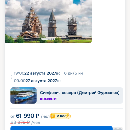
19:00
22 августа 2027
вс
6
дн
/
5
нч
09:00
27 августа 2027
пт
Симфония севера (Дмитрий Фурманов)
КОМФОРТ
61 990
₽
от
/чел
+2 027
68 878
₽
/чел