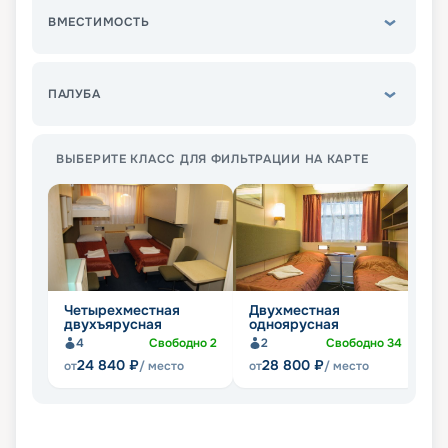
ВМЕСТИМОСТЬ
ПАЛУБА
ВЫБЕРИТЕ КЛАСС ДЛЯ ФИЛЬТРАЦИИ НА КАРТЕ
Четырехместная
Двухместная
О
двухъярусная
одноярусная
4
Свободно
2
2
Свободно
34
24 840
₽
28 800
₽
от
/ место
от
/ место
от