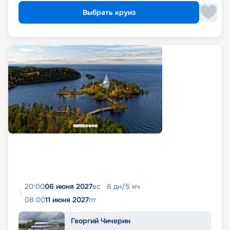
Выбрать круиз
20:00
06 июня 2027
вс
6
дн
/
5
нч
08:00
11 июня 2027
пт
Георгий Чичерин