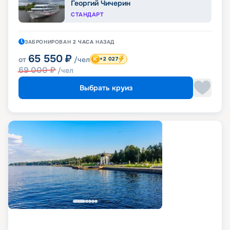
Георгий Чичерин
СТАНДАРТ
ЗАБРОНИРОВАН
2 ЧАСА
НАЗАД
65 550
₽
от
/чел
+2 027
69 000
₽
/чел
Выбрать круиз