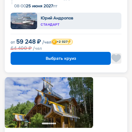
08:00
25 июня 2027
пт
Юрий Андропов
СТАНДАРТ
59 248
₽
от
/чел
+2 027
64 400
₽
/чел
Выбрать круиз