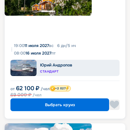
19:00
11 июля 2027
вс
6
дн
/
5
нч
08:00
16 июля 2027
пт
Юрий Андропов
СТАНДАРТ
62 100
₽
от
/чел
+2 027
69 000
₽
/чел
Выбрать круиз