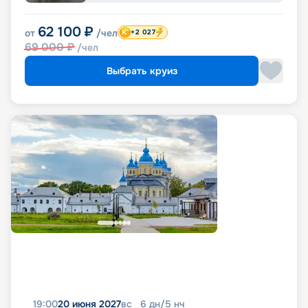
62 100
₽
от
/чел
+2 027
69 000
₽
/чел
Выбрать круиз
19:00
20 июня 2027
вс
6
дн
/
5
нч