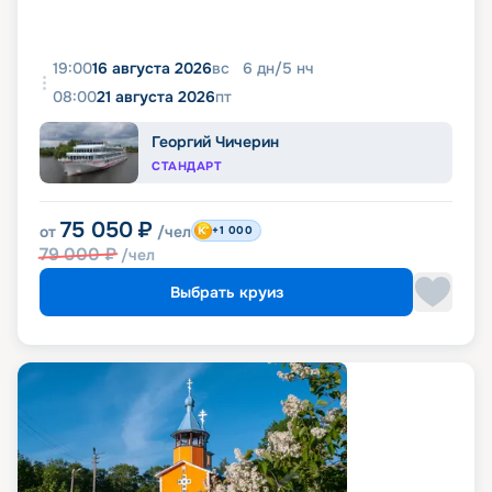
19:00
16 августа 2026
вс
6
дн
/
5
нч
08:00
21 августа 2026
пт
Георгий Чичерин
СТАНДАРТ
75 050
₽
от
/чел
+1 000
79 000
₽
/чел
Выбрать круиз