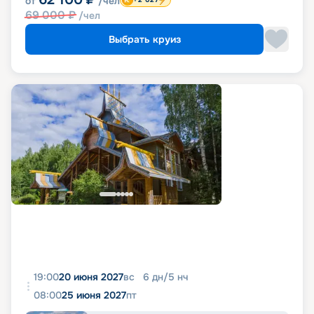
от
/чел
69 000
₽
/чел
Выбрать круиз
19:00
20 июня 2027
вс
6
дн
/
5
нч
08:00
25 июня 2027
пт