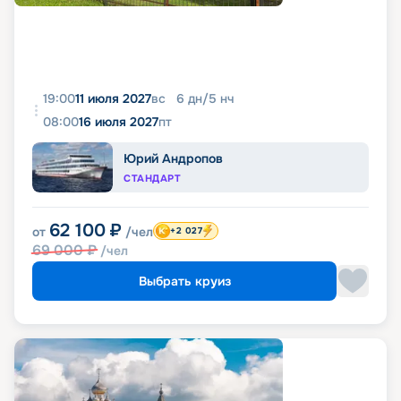
19:00
11 июля 2027
вс
6
дн
/
5
нч
08:00
16 июля 2027
пт
Юрий Андропов
СТАНДАРТ
62 100
₽
от
/чел
+2 027
69 000
₽
/чел
Выбрать круиз