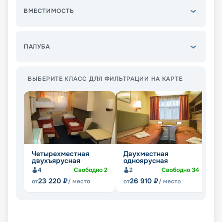
ВМЕСТИМОСТЬ
ПАЛУБА
ВЫБЕРИТЕ КЛАСС ДЛЯ ФИЛЬТРАЦИИ НА КАРТЕ
Четырехместная
Двухместная
О
двухъярусная
одноярусная
4
Свободно
2
2
Свободно
34
23 220
₽
26 910
₽
от
/ место
от
/ место
от