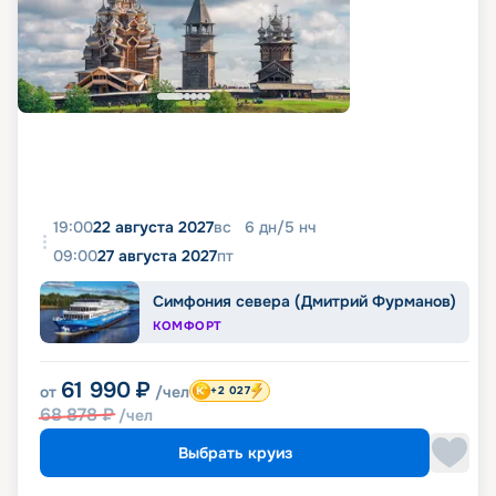
19:00
22 августа 2027
вс
6
дн
/
5
нч
09:00
27 августа 2027
пт
Симфония севера (Дмитрий Фурманов)
КОМФОРТ
61 990
₽
от
/чел
+2 027
68 878
₽
/чел
Выбрать круиз