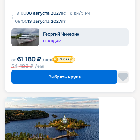
19:00
08 августа 2027
вс
6
дн
/
5
нч
08:00
13 августа 2027
пт
Георгий Чичерин
СТАНДАРТ
61 180
₽
от
/чел
+2 027
64 400
₽
/чел
Выбрать круиз