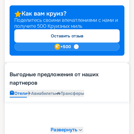
Как вам круиз?
Поделитесь своими впечатлениями с нами и
получите
500
Круизных миль
Оставить отзыв
+
500
Выгодные предложения от наших
партнеров
🏨
✈️
🚗
Отели
Авиабилеты
Трансферы
Развернуть