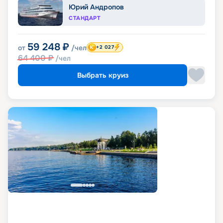
Юрий Андропов
СТАНДАРТ
59 248
₽
от
/чел
+2 027
64 400
₽
/чел
Выбрать круиз