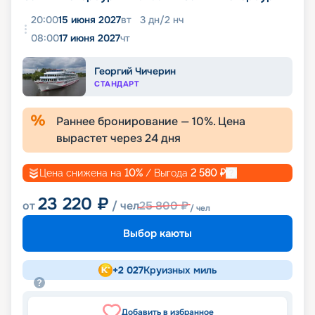
20:00
15 июня 2027
вт
3
дн
/
2
нч
08:00
17 июня 2027
чт
Георгий Чичерин
СТАНДАРТ
Раннее бронирование —
10
%. Цена
вырастет через
24
дня
Цена снижена на
10
%
/ Выгода
2 580
₽
23 220
₽
от
/ чел
25 800
₽
/ чел
Выбор каюты
+
2 027
Круизных миль
Добавить в избранное