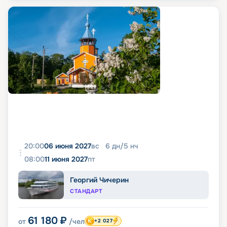
20:00
06 июня 2027
вс
6
дн
/
5
нч
08:00
11 июня 2027
пт
Георгий Чичерин
СТАНДАРТ
61 180
₽
от
/чел
+2 027