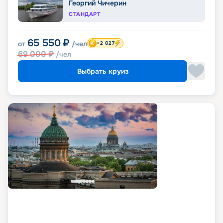
Георгий Чичерин
СТАНДАРТ
65 550
₽
от
/чел
+2 027
69 000
₽
/чел
Выбрать круиз