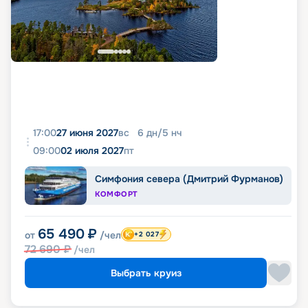
17:00
27 июня 2027
вс
6
дн
/
5
нч
09:00
02 июля 2027
пт
Симфония севера (Дмитрий Фурманов)
КОМФОРТ
65 490
₽
от
/чел
+2 027
72 690
₽
/чел
Выбрать круиз