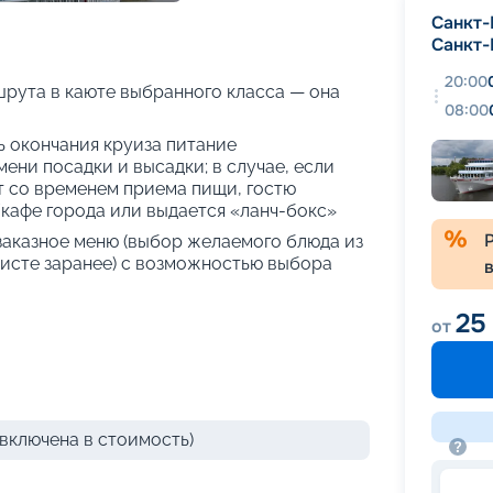
+
32
фотографий
Санкт-
Санкт-
20:00
рута в каюте выбранного класса — она
08:00
нь окончания круиза питание
ени посадки и высадки; в случае, если
т со временем приема пищи, гостю
кафе города или выдается «ланч-бокс»
 заказное меню (выбор желаемого блюда из
исте заранее) с возможностью выбора
25
от
включена в стоимость)