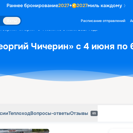
Раннее бронирование
2027
+
2027
миль каждому
рсии
Теплоход
Вопросы-ответы
Отзывы
65
Яхты
Расписание отправлений
А
«Георгий Чичерин» с 4 июня по 6 июня 2027 года
еоргий Чичерин» с 4 июня по 
рсии
Теплоход
Вопросы-ответы
Отзывы
65