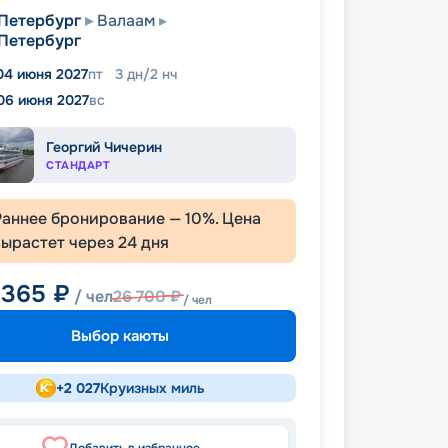
Петербург
Валаам
Петербург
04 июня 2027
пт
3
дн
/
2
нч
06 июня 2027
вс
Георгий Чичерин
СТАНДАРТ
Раннее бронирование —
10
%. Цена
вырастет через
24
дня
 365
₽
/ чел
26 700
₽
/ чел
Выбор каюты
+
2 027
Круизных миль