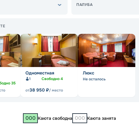
ПАЛУБА
ТЕ
Одноместная
Люкс
1
Свободно
4
Не осталось
бодно
35
38 950
₽
сто
от
/ место
000
000
Каюта свободна
Каюта занята