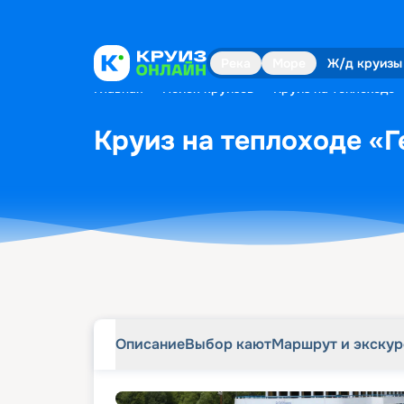
Описание
Выбор кают
Маршрут и экску
Река
Море
Ж/д круизы
Главная
•
Поиск круизов
•
Круиз на теплоходе 
Круиз на теплоходе «Г
Описание
Выбор кают
Маршрут и экску