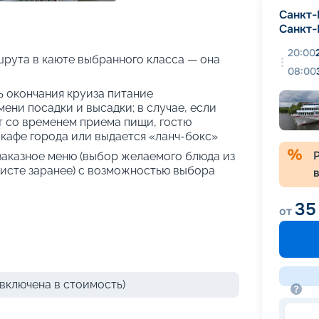
+
26
фотографий
Санкт-
Санкт-
20:00
рута в каюте выбранного класса — она
08:00
нь окончания круиза питание
ени посадки и высадки; в случае, если
т со временем приема пищи, гостю
кафе города или выдается «ланч-бокс»
 заказное меню (выбор желаемого блюда из
исте заранее) с возможностью выбора
35
от
включена в стоимость)