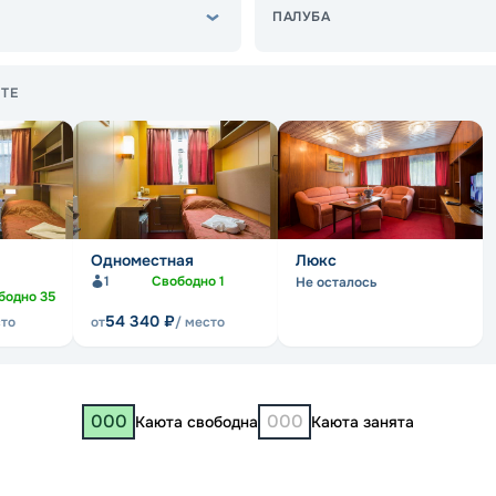
ПАЛУБА
ТЕ
Одноместная
Люкс
1
Свободно
1
Не осталось
бодно
35
54 340
₽
сто
от
/ место
000
000
Каюта свободна
Каюта занята