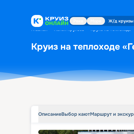
Описание
Выбор кают
Маршрут и экску
Река
Море
Ж/д круизы
Главная
•
Поиск круизов
•
Круиз на теплоходе «
Круиз на теплоходе «Г
Описание
Выбор кают
Маршрут и экску