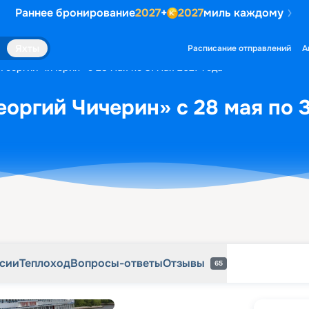
Раннее бронирование
2027
+
2027
миль каждому
рсии
Теплоход
Вопросы-ответы
Отзывы
65
Яхты
Расписание отправлений
А
Георгий Чичерин» с 28 мая по 31 мая 2027 года
еоргий Чичерин» с 28 мая по 3
рсии
Теплоход
Вопросы-ответы
Отзывы
65