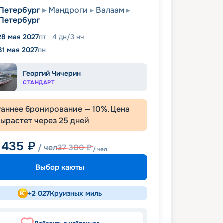
Петербург
Мандроги
Валаам
Петербург
28 мая 2027
пт
4
дн
/
3
нч
31 мая 2027
пн
Георгий Чичерин
СТАНДАРТ
Раннее бронирование —
10
%. Цена
вырастет через
25
дней
 435
₽
/ чел
37 300
₽
/ чел
Выбор каюты
+
2 027
Круизных миль