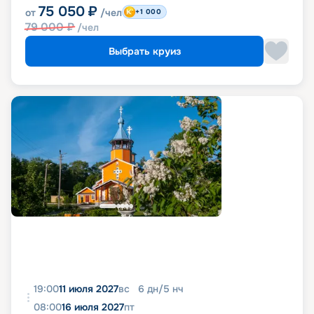
75 050
₽
от
/чел
+1 000
79 000
₽
/чел
Выбрать круиз
19:00
11 июля 2027
вс
6
дн
/
5
нч
08:00
16 июля 2027
пт