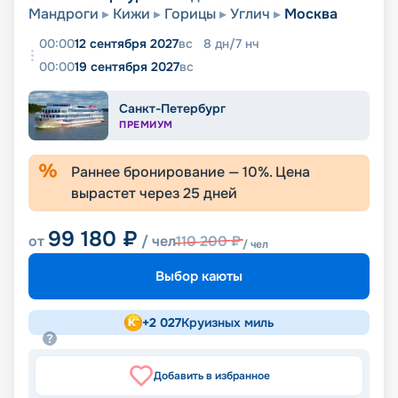
Мандроги
Кижи
Горицы
Углич
Москва
00:00
12 сентября 2027
вс
8
дн
/
7
нч
00:00
19 сентября 2027
вс
Санкт-Петербург
ПРЕМИУМ
Раннее бронирование —
10
%. Цена
вырастет через
25
дней
99 180
₽
от
/ чел
110 200
₽
/ чел
Выбор каюты
+
2 027
Круизных миль
Добавить в избранное