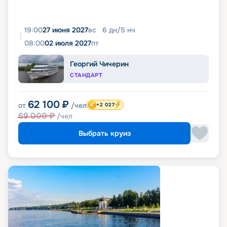
19:00
27 июня 2027
вс
6
дн
/
5
нч
08:00
02 июля 2027
пт
Георгий Чичерин
СТАНДАРТ
62 100
₽
от
/чел
+2 027
69 000
₽
/чел
Выбрать круиз