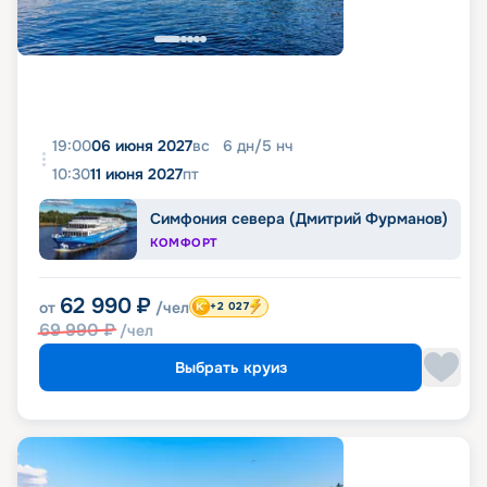
19:00
06 июня 2027
вс
6
дн
/
5
нч
10:30
11 июня 2027
пт
Симфония севера (Дмитрий Фурманов)
КОМФОРТ
62 990
₽
от
/чел
+2 027
69 990
₽
/чел
Выбрать круиз