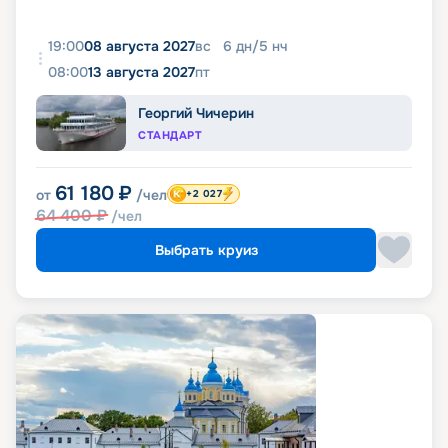
19:00
08 августа 2027
вс
6
дн
/
5
нч
08:00
13 августа 2027
пт
Георгий Чичерин
СТАНДАРТ
61 180
₽
от
/чел
+2 027
64 400
₽
/чел
Выбрать круиз