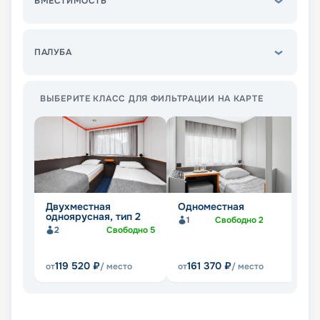
ВМЕСТИМОСТЬ
ПАЛУБА
ВЫБЕРИТЕ КЛАСС ДЛЯ ФИЛЬТРАЦИИ НА КАРТЕ
Двухместная
Одноместная
Д
одноярусная, тип 2
с
1
Свободно
2
к
2
Свободно
5
119 520
₽
161 370
₽
от
/ место
от
/ место
от