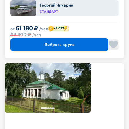
Георгий Чичерин
СТАНДАРТ
61 180
₽
от
/чел
+2 027
64 400
₽
/чел
Выбрать круиз