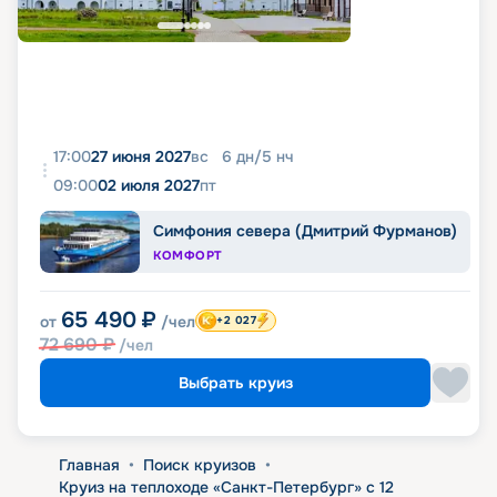
17:00
27 июня 2027
вс
6
дн
/
5
нч
09:00
02 июля 2027
пт
Симфония севера (Дмитрий Фурманов)
КОМФОРТ
65 490
₽
от
/чел
+2 027
72 690
₽
/чел
Выбрать круиз
Главная
•
Поиск круизов
•
Круиз на теплоходе «Санкт-Петербург» с 12