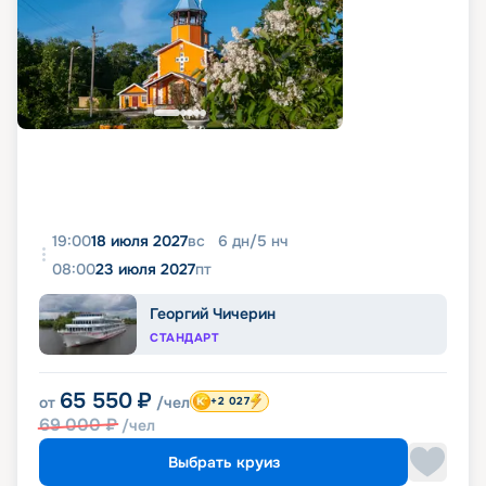
19:00
18 июля 2027
вс
6
дн
/
5
нч
08:00
23 июля 2027
пт
Георгий Чичерин
СТАНДАРТ
65 550
₽
от
/чел
+2 027
69 000
₽
/чел
Выбрать круиз