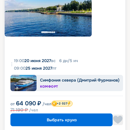
19:00
20 июня 2027
вс
6
дн
/
5
нч
09:00
25 июня 2027
пт
Симфония севера (Дмитрий Фурманов)
КОМФОРТ
64 090
₽
от
/чел
+2 027
71 190
₽
/чел
Выбрать круиз