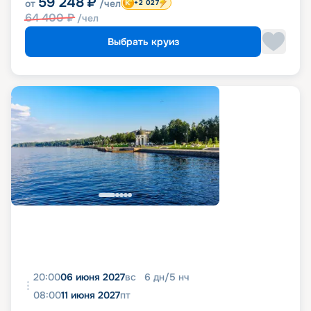
59 248
₽
от
/чел
+2 027
64 400
₽
/чел
Выбрать круиз
20:00
06 июня 2027
вс
6
дн
/
5
нч
08:00
11 июня 2027
пт