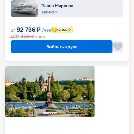
Павел Миронов
ЭКОНОМ
92 736
₽
от
/чел
+2 027
100 800
₽
/чел
Выбрать круиз