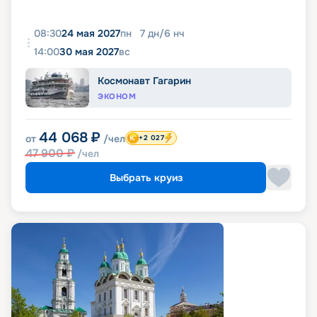
08:30
24 мая 2027
пн
7
дн
/
6
нч
14:00
30 мая 2027
вс
Космонавт Гагарин
ЭКОНОМ
44 068
₽
от
/чел
+2 027
47 900
₽
/чел
Выбрать круиз