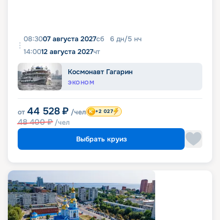
08:30
07 августа 2027
сб
6
дн
/
5
нч
14:00
12 августа 2027
чт
Космонавт Гагарин
ЭКОНОМ
44 528
₽
от
/чел
+2 027
48 400
₽
/чел
Выбрать круиз