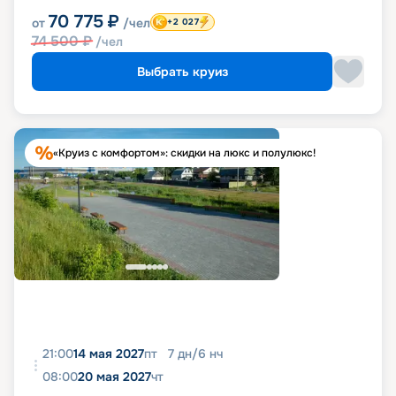
70 775
₽
от
/чел
+2 027
74 500
₽
/чел
Выбрать круиз
«Круиз с комфортом»: скидки на люкс и полулюкс!
21:00
14 мая 2027
пт
7
дн
/
6
нч
08:00
20 мая 2027
чт