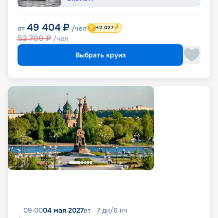
49 404
₽
от
/чел
+2 027
53 700
₽
/чел
Выбрать круиз
09:00
04 мая 2027
вт
7
дн
/
6
нч