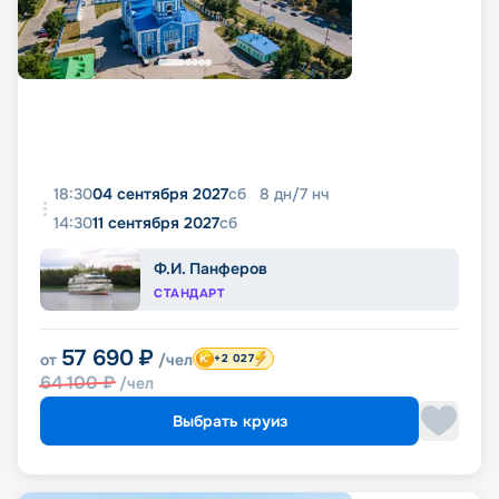
18:30
04 сентября 2027
сб
8
дн
/
7
нч
14:30
11 сентября 2027
сб
Ф.И. Панферов
СТАНДАРТ
57 690
₽
от
/чел
+2 027
64 100
₽
/чел
Выбрать круиз