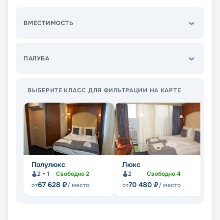
ВМЕСТИМОСТЬ
ПАЛУБА
ВЫБЕРИТЕ КЛАСС ДЛЯ ФИЛЬТРАЦИИ НА КАРТЕ
Полулюкс
Люкс
С
2 + 1
Свободно
2
2
Свободно
4
67 628
₽
70 480
₽
от
/ место
от
/ место
от