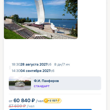
18:30
28 августа 2027
сб
8
дн
/
7
нч
14:30
04 сентября 2027
сб
Ф.И. Панферов
СТАНДАРТ
60 840
₽
от
/чел
+2 027
67 600
₽
/чел