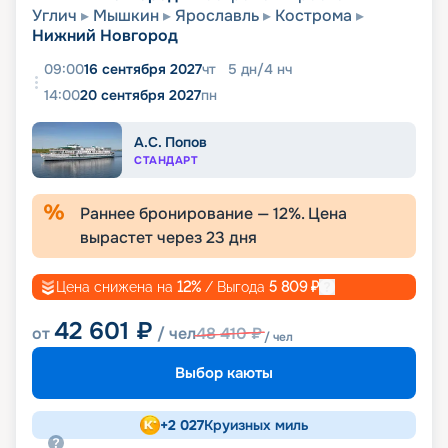
Углич
Мышкин
Ярославль
Кострома
Нижний Новгород
09:00
16 сентября 2027
чт
5
дн
/
4
нч
14:00
20 сентября 2027
пн
А.С. Попов
СТАНДАРТ
Раннее бронирование —
12
%. Цена
вырастет через
23
дня
Цена снижена на
12
%
/ Выгода
5 809
₽
42 601
₽
от
/ чел
48 410
₽
/ чел
Выбор каюты
+
2 027
Круизных миль