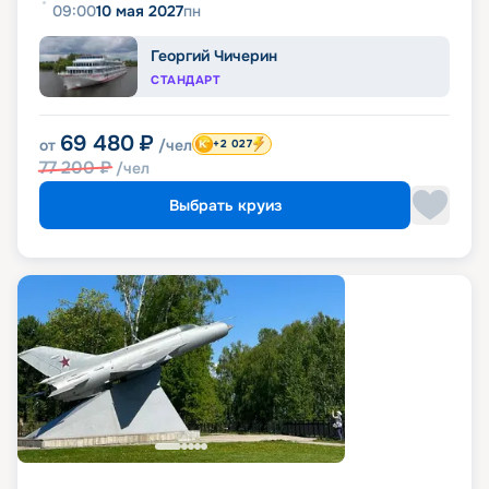
09:00
10 мая 2027
пн
Георгий Чичерин
СТАНДАРТ
69 480
₽
от
/чел
+2 027
77 200
₽
/чел
Выбрать круиз