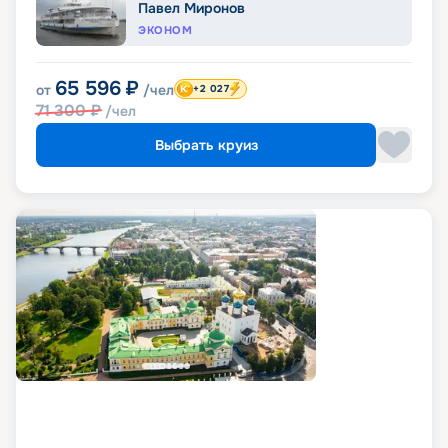
Павел Миронов
ЭКОНОМ
65 596
₽
от
/чел
+2 027
71 300
₽
/чел
Выбрать круиз