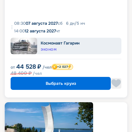
08:30
07 августа 2027
сб
6
дн
/
5
нч
14:00
12 августа 2027
чт
Космонавт Гагарин
ЭКОНОМ
44 528
₽
от
/чел
+2 027
48 400
₽
/чел
Выбрать круиз