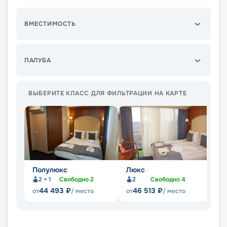
ВМЕСТИМОСТЬ
ПАЛУБА
ВЫБЕРИТЕ КЛАСС ДЛЯ ФИЛЬТРАЦИИ НА КАРТЕ
Полулюкс
Люкс
С
2 + 1
Свободно
2
2
Свободно
4
44 493
₽
46 513
₽
от
/ место
от
/ место
от