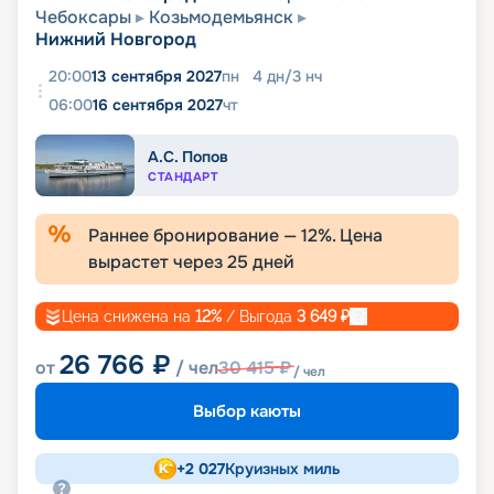
Чебоксары
Козьмодемьянск
Нижний Новгород
20:00
13 сентября 2027
пн
4
дн
/
3
нч
06:00
16 сентября 2027
чт
А.С. Попов
СТАНДАРТ
Раннее бронирование —
12
%. Цена
вырастет через
25
дней
Цена снижена на
12
%
/ Выгода
3 649
₽
26 766
₽
от
/ чел
30 415
₽
/ чел
Выбор каюты
+
2 027
Круизных миль