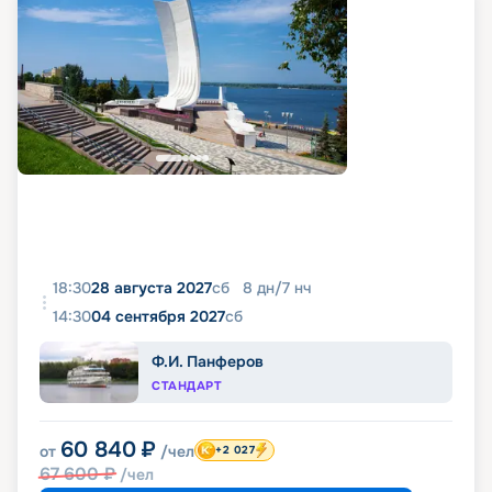
18:30
28 августа 2027
сб
8
дн
/
7
нч
14:30
04 сентября 2027
сб
Ф.И. Панферов
СТАНДАРТ
60 840
₽
от
/чел
+2 027
67 600
₽
/чел