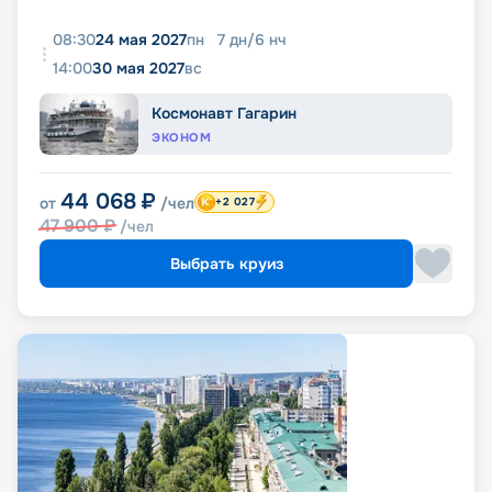
08:30
24 мая 2027
пн
7
дн
/
6
нч
14:00
30 мая 2027
вс
Космонавт Гагарин
ЭКОНОМ
44 068
₽
от
/чел
+2 027
47 900
₽
/чел
Выбрать круиз