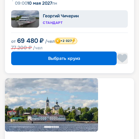
09:00
10 мая 2027
пн
Георгий Чичерин
СТАНДАРТ
69 480
₽
от
/чел
+2 027
77 200
₽
/чел
Выбрать круиз