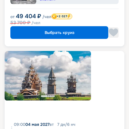
49 404
₽
от
/чел
+2 027
53 700
₽
/чел
Выбрать круиз
09:00
04 мая 2027
вт
7
дн
/
6
нч