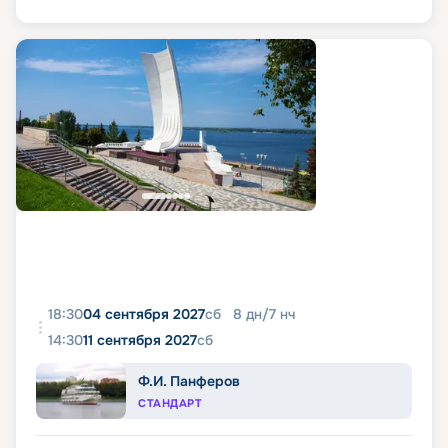
18:30
04 сентября 2027
сб
8
дн
/
7
нч
14:30
11 сентября 2027
сб
Ф.И. Панферов
СТАНДАРТ