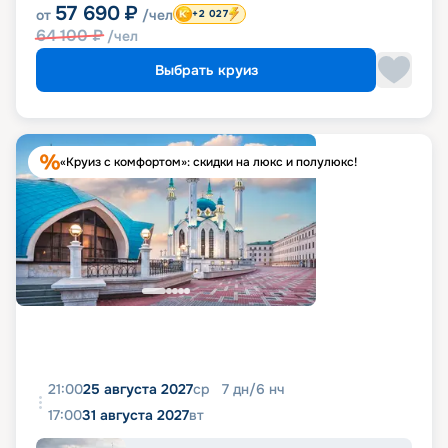
57 690
₽
от
/чел
+2 027
64 100
₽
/чел
Выбрать круиз
«Круиз с комфортом»: скидки на люкс и полулюкс!
21:00
25 августа 2027
ср
7
дн
/
6
нч
17:00
31 августа 2027
вт