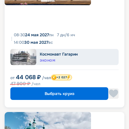
08:30
24 мая 2027
пн
7
дн
/
6
нч
14:00
30 мая 2027
вс
Космонавт Гагарин
ЭКОНОМ
44 068
₽
от
/чел
+2 027
47 900
₽
/чел
Выбрать круиз