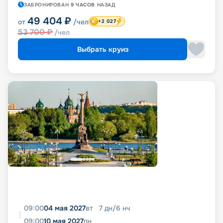
ЗАБРОНИРОВАН
9 ЧАСОВ
НАЗАД
49 404
₽
от
/чел
+2 027
53 700
₽
/чел
Выбрать круиз
09:00
04 мая 2027
вт
7
дн
/
6
нч
09:00
10 мая 2027
пн