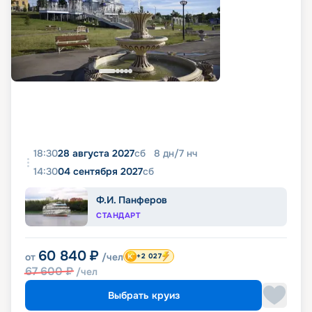
18:30
28 августа 2027
сб
8
дн
/
7
нч
14:30
04 сентября 2027
сб
Ф.И. Панферов
СТАНДАРТ
60 840
₽
от
/чел
+2 027
67 600
₽
/чел
Выбрать круиз