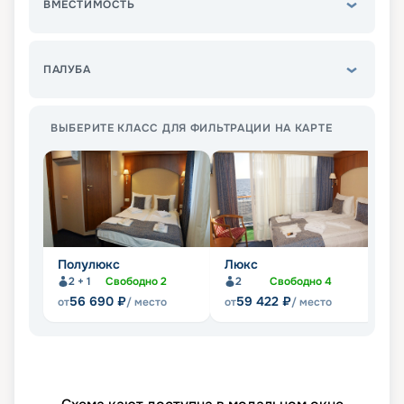
ВМЕСТИМОСТЬ
ПАЛУБА
ВЫБЕРИТЕ КЛАСС ДЛЯ ФИЛЬТРАЦИИ НА КАРТЕ
Полулюкс
Люкс
С
2 + 1
Свободно
2
2
Свободно
4
56 690
₽
59 422
₽
от
/ место
от
/ место
от