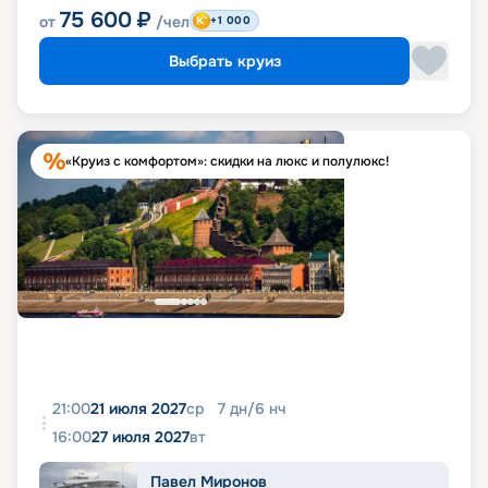
75 600
₽
от
/чел
+1 000
Выбрать круиз
«Круиз с комфортом»: скидки на люкс и полулюкс!
21:00
21 июля 2027
ср
7
дн
/
6
нч
16:00
27 июля 2027
вт
Павел Миронов