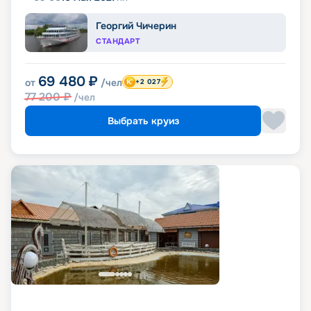
Георгий Чичерин
СТАНДАРТ
69 480
₽
от
/чел
+2 027
77 200
₽
/чел
Выбрать круиз