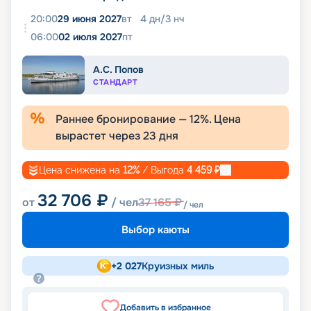
20:00
29 июня 2027
вт
4
дн
/
3
нч
06:00
02 июля 2027
пт
А.С. Попов
СТАНДАРТ
Раннее бронирование —
12
%. Цена
вырастет через
23
дня
Цена снижена на
12
%
/ Выгода
4 459
₽
32 706
₽
от
/ чел
37 165
₽
/ чел
Выбор каюты
+
2 027
Круизных миль
Добавить в избранное