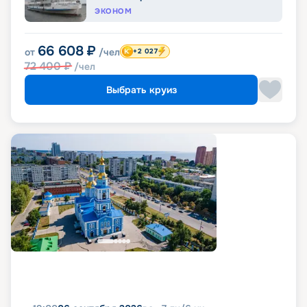
ЭКОНОМ
66 608
₽
от
/чел
+2 027
72 400
₽
/чел
Выбрать круиз