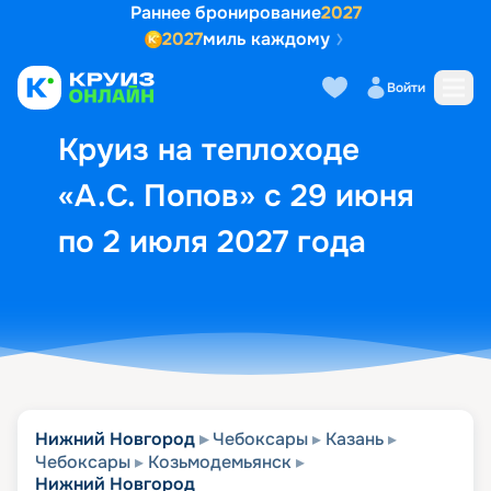
Раннее бронирование
2027
2027
миль каждому
Описание
Выбор кают
Маршрут и экск
Войти
Круиз на теплоходе
«А.С. Попов» с 29 июня
по 2 июля 2027 года
Нижний Новгород
Чебоксары
Казань
Чебоксары
Козьмодемьянск
Нижний Новгород