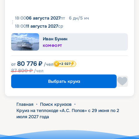
18:00
06 августа 2027
пт
6
дн
/
5
нч
18:00
11 августа 2027
ср
Иван Бунин
КОМФОРТ
80 776
₽
от
/чел
+2 027
87 800
₽
/чел
Выбрать круиз
Главная
•
Поиск круизов
•
Круиз на теплоходе «А.С. Попов» с 29 июня по 2
июля 2027 года