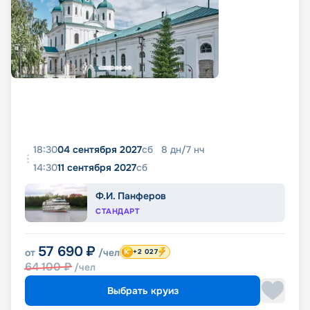
18:30
04 сентября 2027
сб
8
дн
/
7
нч
14:30
11 сентября 2027
сб
Ф.И. Панферов
СТАНДАРТ
57 690
₽
от
/чел
+2 027
64 100
₽
/чел
Выбрать круиз